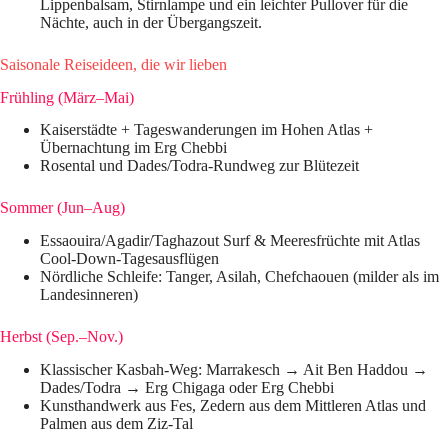
Lippenbalsam, Stirnlampe und ein leichter Pullover für die
Nächte, auch in der Übergangszeit.
Saisonale Reiseideen, die wir lieben
Frühling (März–Mai)
Kaiserstädte + Tageswanderungen im Hohen Atlas +
Übernachtung im Erg Chebbi
Rosental und Dades/Todra-Rundweg zur Blütezeit
Sommer (Jun–Aug)
Essaouira/Agadir/Taghazout Surf & Meeresfrüchte mit Atlas
Cool-Down-Tagesausflügen
Nördliche Schleife: Tanger, Asilah, Chefchaouen (milder als im
Landesinneren)
Herbst (Sep.–Nov.)
Klassischer Kasbah-Weg: Marrakesch → Ait Ben Haddou →
Dades/Todra → Erg Chigaga oder Erg Chebbi
Kunsthandwerk aus Fes, Zedern aus dem Mittleren Atlas und
Palmen aus dem Ziz-Tal