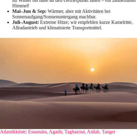
im Winter bis nahe an den Gefrierpunkt fallen – ein zauberhafter
Himmel!
Mai–Jun & Sep:
Wärmer, aber mit Aktivitäten bei
Sonnenaufgang/Sonnenuntergang machbar.
Juli–August:
Extreme Hitze; wir empfehlen kurze Kamelritte,
Allradantrieb und klimatisierte Transportmittel.
Atlantikküste: Essaouira, Agadir, Taghazout, Asilah, Tanger