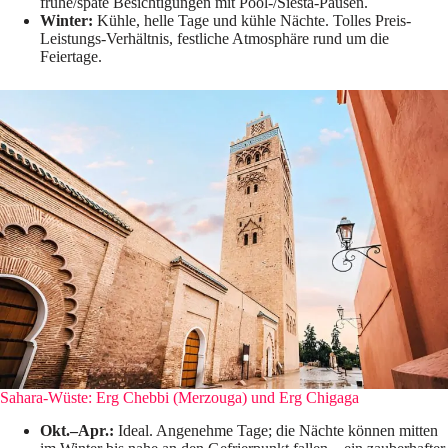
frühe/späte Besichtigungen mit Pool-/Siesta-Pausen.
Winter:
Kühle, helle Tage und kühle Nächte. Tolles Preis-
Leistungs-Verhältnis, festliche Atmosphäre rund um die
Feiertage.
Sahara-Wüste: Erg Chebbi (Merzouga) und Erg Chigaga
Okt.–Apr.:
Ideal. Angenehme Tage; die Nächte können mitten