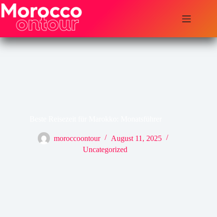
Zum
Inhalt
springen
Beste Reisezeit für Marokko: Monatsführer
moroccoontour
August 11, 2025
Uncategorized