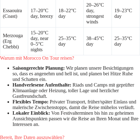
20–26°C
Essaouira
17–20°C
18–22°C
day,
19–23°C
(Coast)
day, breezy
day
strongest
day
winds
15–20°C
Merzouga
day, near
25–35°C
38–45°C
25–35°C
(Erg
0–5°C
day
day
day
Chebbi)
nights
Warum mit Morocco On Tour reisen?
Saisongerechte Planung:
Wir planen unsere Besichtigungen
so, dass es angenehm und hell ist, und planen bei Hitze Ruhe
und Schatten ein.
Handverlesene Aufenthalte:
Riads und Camps mit geprüfter
Klimaanlage oder Heizung, toller Lage und herzlicher
Gastfreundschaft.
Flexibles Tempo:
Privater Transport, früher/später Einlass und
malerische Zwischenstopps, damit die Reise mühelos verläuft.
Lokaler Einblick:
Von Festivalterminen bis hin zu geheimen
Aussichtspunkten passen wir die Reise an Ihren Monat und Ihre
Interessen an.
Bereit, Ihre Daten auszuwählen?