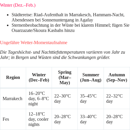
Winter (Dez.–Feb.)
Städtereise: Riad-Aufenthalt in Marrakesch, Hammam-Nacht,
Abendessen bei Sonnenuntergang in Agafay
Sternenbeobachtung in der Wüste bei klarem Himmel; fügen Sie
Ouarzazate/Skoura Kasbahs hinzu
Ungefähre Wetter-Momentaufnahme
Die Tageshöchst- und Nachttiefsttemperaturen variieren von Jahr zu
Jahr; in Bergen und Wüsten sind die Schwankungen größer.
Spring
Winter
Summer
Autumn
Region
(Mar–
(Dec–Feb)
(Jun–Aug)
(Sep–Nov)
May)
16–20°C
22–30°C
35–45°C
22–32°C
Marrakech
day, 6–8°C
day
day
day
night
12–18°C
20–28°C
33–40°C
20–28°C
Fes
day, cooler
day
day
day
nights