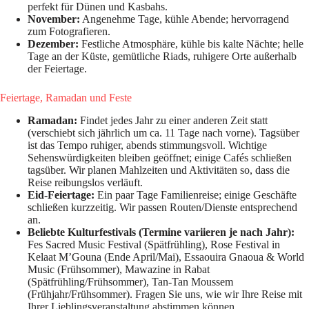
perfekt für Dünen und Kasbahs.
November:
Angenehme Tage, kühle Abende; hervorragend
zum Fotografieren.
Dezember:
Festliche Atmosphäre, kühle bis kalte Nächte; helle
Tage an der Küste, gemütliche Riads, ruhigere Orte außerhalb
der Feiertage.
Feiertage, Ramadan und Feste
Ramadan:
Findet jedes Jahr zu einer anderen Zeit statt
(verschiebt sich jährlich um ca. 11 Tage nach vorne). Tagsüber
ist das Tempo ruhiger, abends stimmungsvoll. Wichtige
Sehenswürdigkeiten bleiben geöffnet; einige Cafés schließen
tagsüber. Wir planen Mahlzeiten und Aktivitäten so, dass die
Reise reibungslos verläuft.
Eid-Feiertage:
Ein paar Tage Familienreise; einige Geschäfte
schließen kurzzeitig. Wir passen Routen/Dienste entsprechend
an.
Beliebte Kulturfestivals (Termine variieren je nach Jahr):
Fes Sacred Music Festival (Spätfrühling), Rose Festival in
Kelaat M’Gouna (Ende April/Mai), Essaouira Gnaoua & World
Music (Frühsommer), Mawazine in Rabat
(Spätfrühling/Frühsommer), Tan-Tan Moussem
(Frühjahr/Frühsommer). Fragen Sie uns, wie wir Ihre Reise mit
Ihrer Lieblingsveranstaltung abstimmen können.