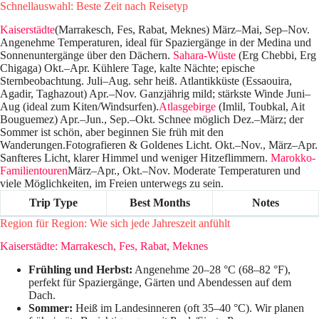
Schnellauswahl: Beste Zeit nach Reisetyp
Kaiserstädte
(Marrakesch, Fes, Rabat, Meknes) März–Mai, Sep–Nov.
Angenehme Temperaturen, ideal für Spaziergänge in der Medina und
Sonnenuntergänge über den Dächern.
Sahara-Wüste
(Erg Chebbi, Erg
Chigaga) Okt.–Apr. Kühlere Tage, kalte Nächte; epische
Sternbeobachtung. Juli–Aug. sehr heiß. Atlantikküste (Essaouira,
Agadir, Taghazout) Apr.–Nov. Ganzjährig mild; stärkste Winde Juni–
Aug (ideal zum Kiten/Windsurfen).
Atlasgebirge
(Imlil, Toubkal, Ait
Bouguemez) Apr.–Jun., Sep.–Okt. Schnee möglich Dez.–März; der
Sommer ist schön, aber beginnen Sie früh mit den
Wanderungen.Fotografieren & Goldenes Licht. Okt.–Nov., März–Apr.
Sanfteres Licht, klarer Himmel und weniger Hitzeflimmern.
Marokko-
Familientouren
März–Apr., Okt.–Nov. Moderate Temperaturen und
viele Möglichkeiten, im Freien unterwegs zu sein.
Trip Type
Best Months
Notes
Region für Region: Wie sich jede Jahreszeit anfühlt
Kaiserstädte: Marrakesch, Fes, Rabat, Meknes
Frühling und Herbst:
Angenehme 20–28 °C (68–82 °F),
perfekt für Spaziergänge, Gärten und Abendessen auf dem
Dach.
Sommer:
Heiß im Landesinneren (oft 35–40 °C). Wir planen