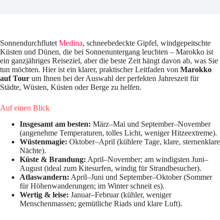
Sonnendurchflutet
Medina
, schneebedeckte Gipfel, windgepeitschte
Küsten und Dünen, die bei Sonnenuntergang leuchten – Marokko ist
ein ganzjähriges Reiseziel, aber die beste Zeit hängt davon ab, was Sie
tun möchten. Hier ist ein klarer, praktischer Leitfaden von
Marokko
auf Tour
um Ihnen bei der Auswahl der perfekten Jahreszeit für
Städte, Wüsten, Küsten oder Berge zu helfen.
Auf einen Blick
Insgesamt am besten:
März–Mai und September–November
(angenehme Temperaturen, tolles Licht, weniger Hitzeextreme).
Wüstenmagie:
Oktober–April (kühlere Tage, klare, sternenklare
Nächte).
Küste & Brandung:
April–November; am windigsten Juni–
August (ideal zum Kitesurfen, windig für Strandbesucher).
Atlaswandern:
April–Juni und September–Oktober (Sommer
für Höhenwanderungen; im Winter schneit es).
Wertig & leise:
Januar–Februar (kühler, weniger
Menschenmassen; gemütliche Riads und klare Luft).