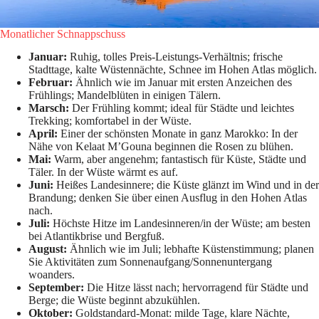
Monatlicher Schnappschuss
Januar:
Ruhig, tolles Preis-Leistungs-Verhältnis; frische
Stadttage, kalte Wüstennächte, Schnee im Hohen Atlas möglich.
Februar:
Ähnlich wie im Januar mit ersten Anzeichen des
Frühlings; Mandelblüten in einigen Tälern.
Marsch:
Der Frühling kommt; ideal für Städte und leichtes
Trekking; komfortabel in der Wüste.
April:
Einer der schönsten Monate in ganz Marokko: In der
Nähe von Kelaat M’Gouna beginnen die Rosen zu blühen.
Mai:
Warm, aber angenehm; fantastisch für Küste, Städte und
Täler. In der Wüste wärmt es auf.
Juni:
Heißes Landesinnere; die Küste glänzt im Wind und in der
Brandung; denken Sie über einen Ausflug in den Hohen Atlas
nach.
Juli:
Höchste Hitze im Landesinneren/in der Wüste; am besten
bei Atlantikbrise und Bergfuß.
August:
Ähnlich wie im Juli; lebhafte Küstenstimmung; planen
Sie Aktivitäten zum Sonnenaufgang/Sonnenuntergang
woanders.
September:
Die Hitze lässt nach; hervorragend für Städte und
Berge; die Wüste beginnt abzukühlen.
Oktober:
Goldstandard-Monat: milde Tage, klare Nächte,