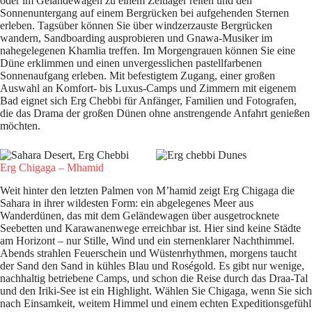
oder im Geländewagen zu einem Zeltlager reiten und den
Sonnenuntergang auf einem Bergrücken bei aufgehenden Sternen
erleben. Tagsüber können Sie über windzerzauste Bergrücken
wandern, Sandboarding ausprobieren und Gnawa-Musiker im
nahegelegenen Khamlia treffen. Im Morgengrauen können Sie eine
Düne erklimmen und einen unvergesslichen pastellfarbenen
Sonnenaufgang erleben. Mit befestigtem Zugang, einer großen
Auswahl an Komfort- bis Luxus-Camps und Zimmern mit eigenem
Bad eignet sich Erg Chebbi für Anfänger, Familien und Fotografen,
die das Drama der großen Dünen ohne anstrengende Anfahrt genießen
möchten.
Erg Chigaga – Mhamid
Weit hinter den letzten Palmen von M’hamid zeigt Erg Chigaga die
Sahara in ihrer wildesten Form: ein abgelegenes Meer aus
Wanderdünen, das mit dem Geländewagen über ausgetrocknete
Seebetten und Karawanenwege erreichbar ist. Hier sind keine Städte
am Horizont – nur Stille, Wind und ein sternenklarer Nachthimmel.
Abends strahlen Feuerschein und Wüstenrhythmen, morgens taucht
der Sand den Sand in kühles Blau und Roségold. Es gibt nur wenige,
nachhaltig betriebene Camps, und schon die Reise durch das Draa-Tal
und den Iriki-See ist ein Highlight. Wählen Sie Chigaga, wenn Sie sich
nach Einsamkeit, weitem Himmel und einem echten Expeditionsgefühl