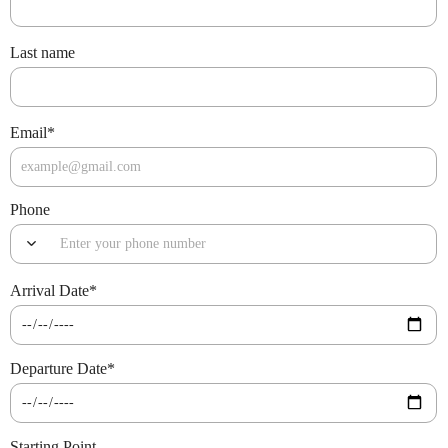
Last name
Email
*
Phone
Arrival Date
*
Departure Date
*
Starting Point