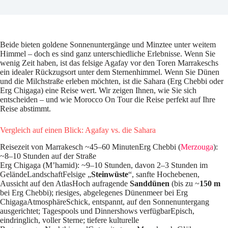
Beide bieten goldene Sonnenuntergänge und Minztee unter weitem
Himmel – doch es sind ganz unterschiedliche Erlebnisse. Wenn Sie
wenig Zeit haben, ist das felsige Agafay vor den Toren Marrakeschs
ein idealer Rückzugsort unter dem Sternenhimmel. Wenn Sie Dünen
und die Milchstraße erleben möchten, ist die Sahara (Erg Chebbi oder
Erg Chigaga) eine Reise wert. Wir zeigen Ihnen, wie Sie sich
entscheiden – und wie Morocco On Tour die Reise perfekt auf Ihre
Reise abstimmt.
Vergleich auf einen Blick: Agafay vs. die Sahara
Reisezeit von Marrakesch ~45–60 MinutenErg Chebbi (
Merzouga
):
~8–10 Stunden auf der Straße
Erg Chigaga (M’hamid): ~9–10 Stunden, davon 2–3 Stunden im
GeländeLandschaftFelsige „
Steinwüste
“, sanfte Hochebenen,
Aussicht auf den AtlasHoch aufragende
Sanddünen
(bis zu ~
150 m
bei Erg Chebbi); riesiges, abgelegenes Dünenmeer bei Erg
ChigagaAtmosphäreSchick, entspannt, auf den Sonnenuntergang
ausgerichtet; Tagespools und Dinnershows verfügbarEpisch,
eindringlich, voller Sterne; tiefere kulturelle