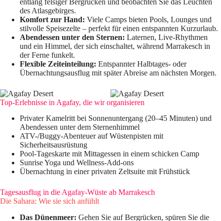
entlang felsiger Bergrücken und beobachten Sie das Leuchten
des Atlasgebirges.
Komfort zur Hand:
Viele Camps bieten Pools, Lounges und
stilvolle Speisezelte – perfekt für einen entspannten Kurzurlaub.
Abendessen unter den Sternen:
Laternen, Live-Rhythmen
und ein Himmel, der sich einschaltet, während Marrakesch in
der Ferne funkelt.
Flexible Zeiteinteilung:
Entspannter Halbtages- oder
Übernachtungsausflug mit später Abreise am nächsten Morgen.
Top-Erlebnisse in Agafay, die wir organisieren
Privater Kamelritt bei Sonnenuntergang (20–45 Minuten) und
Abendessen unter dem Sternenhimmel
ATV-/Buggy-Abenteuer auf Wüstenpisten mit
Sicherheitsausrüstung
Pool-Tageskarte mit Mittagessen in einem schicken Camp
Sunrise Yoga und Wellness-Add-ons
Übernachtung in einer privaten Zeltsuite mit Frühstück
Tagesausflug in die Agafay-Wüste ab Marrakesch
Die Sahara: Wie sie sich anfühlt
Das Dünenmeer:
Gehen Sie auf Bergrücken, spüren Sie die