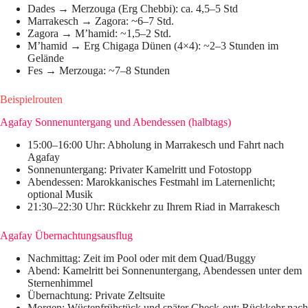
Dades → Merzouga (Erg Chebbi): ca. 4,5–5 Std
Marrakesch → Zagora: ~6–7 Std.
Zagora → M’hamid: ~1,5–2 Std.
M’hamid → Erg Chigaga Dünen (4×4): ~2–3 Stunden im
Gelände
Fes → Merzouga: ~7–8 Stunden
Beispielrouten
Agafay Sonnenuntergang und Abendessen (halbtags)
15:00–16:00 Uhr: Abholung in Marrakesch und Fahrt nach
Agafay
Sonnenuntergang: Privater Kamelritt und Fotostopp
Abendessen: Marokkanisches Festmahl im Laternenlicht;
optional Musik
21:30–22:30 Uhr: Rückkehr zu Ihrem Riad in Marrakesch
Agafay Übernachtungsausflug
Nachmittag: Zeit im Pool oder mit dem Quad/Buggy
Abend: Kamelritt bei Sonnenuntergang, Abendessen unter dem
Sternenhimmel
Übernachtung: Private Zeltsuite
Morgen: Wüstenfrühstück und später Check-out; Rückkehr nach