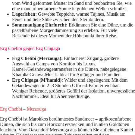
vom Wind geformten Muster im Sand und beobachten Sie, wie
eine mandarinenfarbene Sonne in goldenen Wellen schmilzt.
Lagerleben:
Gewebte Teppiche, warme Tajines, Musik am
Feuer und tiefe Stille zwischen den Sternbildern.
Sonnenaufgang Ehrfurcht:
Erklimmen Sie eine Düne, um die
pastellfarbene Morgendämmerung zu erleben. Für viele
Reisende ist dieser Moment der Höhepunkt ihrer Reise.
Erg Chebbi gegen Erg Chigaga
Erg Chebbi (Merzouga):
Einfacherer Zugang, größere
Auswahl an Camps von Komfort bis Luxus,
Kamel-/Geländewagentransfers in die Dünen, nahegelegene
Khamlia Gnawa-Musik. Ideal für Anfänger und Familien.
Erg Chigaga (M’hamid):
Wilder und abgelegener. Mit dem
Geländewagen in 2–3 Stunden Offroad-Fahrt erreichbar.
Weniger Reisende, größeres Gefühl der Isolation, unvergessliche
Nachthimmel. Ideal für Abenteuerlustige.
Erg Chebbi – Merzouga
Erg Chebbi ist Marokkos berühmtestes Sandmeer – aprikosenfarbene
Dünen, die sich bis zum Horizont erstrecken und in allen Goldtönen
leuchten. Vom Oasendorf Merzouga aus können Sie auf einem Kamel