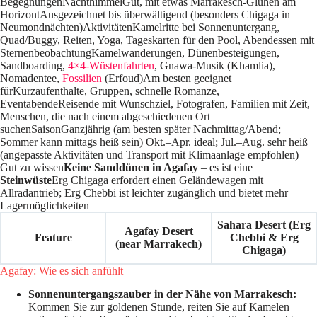
BegegnungenNachthimmelGut, mit etwas Marrakesch-Glühen am
HorizontAusgezeichnet bis überwältigend (besonders Chigaga in
Neumondnächten)AktivitätenKamelritte bei Sonnenuntergang,
Quad/Buggy, Reiten, Yoga, Tageskarten für den Pool, Abendessen mit
SternenbeobachtungKamelwanderungen, Dünenbesteigungen,
Sandboarding,
4×4-Wüstenfahrten
, Gnawa-Musik (Khamlia),
Nomadentee,
Fossilien
(Erfoud)Am besten geeignet
fürKurzaufenthalte, Gruppen, schnelle Romanze,
EventabendeReisende mit Wunschziel, Fotografen, Familien mit Zeit,
Menschen, die nach einem abgeschiedenen Ort
suchenSaisonGanzjährig (am besten später Nachmittag/Abend;
Sommer kann mittags heiß sein) Okt.–Apr. ideal; Jul.–Aug. sehr heiß
(angepasste Aktivitäten und Transport mit Klimaanlage empfohlen)
Gut zu wissen
Keine Sanddünen in Agafay
– es ist eine
Steinwüste
Erg Chigaga erfordert einen Geländewagen mit
Allradantrieb; Erg Chebbi ist leichter zugänglich und bietet mehr
Lagermöglichkeiten
Sahara Desert (Erg
Agafay Desert
Feature
Chebbi & Erg
(near Marrakech)
Chigaga)
Agafay: Wie es sich anfühlt
Sonnenuntergangszauber in der Nähe von Marrakesch:
Kommen Sie zur goldenen Stunde, reiten Sie auf Kamelen