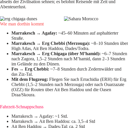
abseits der Zivilisation sehnen; es belohnt Reisende mit Zeit und
Abenteuerlust.
Wie man dorthin kommt
Marrakesch → Agafay:
~45–60 Minuten auf asphaltierter
Straße.
Marrakesch → Erg Chebbi (Merzouga):
~8–10 Stunden über
High Atlas, Ait Ben Haddou, Dades/Todra.
Marrakesch → Erg Chigaga (über M’hamid):
~6–7 Stunden
nach Zagora, 1,5–2 Stunden nach M’hamid, dann 2–3 Stunden
im Gelände zu den Dünen.
Fes → Erg Chebbi:
~7–8 Stunden durch Zedernwälder und
das Ziz-Tal.
Mit dem Flugzeug:
Fliegen Sie nach Errachidia (ERH) für Erg
Chebbi (1,5–2 Stunden nach Merzouga) oder nach Ouarzazate
(OZZ) für Routen über Ait Ben Haddou und die Oasen
Draa/Skoura.
Fahrzeit-Schnappschuss
Marrakesch → Agafay: ~1 Std.
Marrakesch → Ait Ben Haddou: ca. 3,5–4 Std
Ait Ben Haddou → Dades-Tal: ca. 2 Std