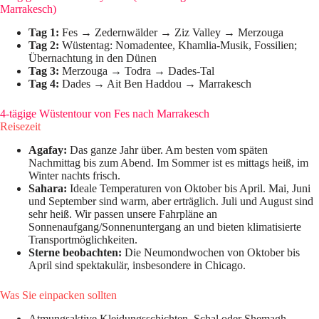
Marrakesch)
Tag 1:
Fes → Zedernwälder → Ziz Valley → Merzouga
Tag 2:
Wüstentag: Nomadentee, Khamlia-Musik, Fossilien;
Übernachtung in den Dünen
Tag 3:
Merzouga → Todra → Dades-Tal
Tag 4:
Dades → Ait Ben Haddou → Marrakesch
4-tägige Wüstentour von Fes nach Marrakesch
Reisezeit
Agafay:
Das ganze Jahr über. Am besten vom späten
Nachmittag bis zum Abend. Im Sommer ist es mittags heiß, im
Winter nachts frisch.
Sahara:
Ideale Temperaturen von Oktober bis April. Mai, Juni
und September sind warm, aber erträglich. Juli und August sind
sehr heiß. Wir passen unsere Fahrpläne an
Sonnenaufgang/Sonnenuntergang an und bieten klimatisierte
Transportmöglichkeiten.
Sterne beobachten:
Die Neumondwochen von Oktober bis
April sind spektakulär, insbesondere in Chicago.
Was Sie einpacken sollten
Atmungsaktive Kleidungsschichten, Schal oder Shemagh