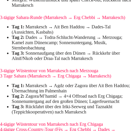
Marrakesch
3-tägige Sahara-Runde (Marrakesch → Erg Chebbi → Marrakesch)
Tag 1:
Marrakesch → Ait Ben Haddou → Dades-Tal
(Aussichten, Kasbahs)
Tag 2:
Dades → Todra-Schlucht-Wanderung → Merzouga;
Kamel zum Dünencamp; Sonnenuntergang, Musik,
Sternbeobachtung
Tag 3:
Sonnenaufgang über den Dünen → Rückkehr über
Alnif/Nkob oder Draa-Tal nach Marrakesch
3-tägige Wüstentour von Marrakesch nach Merzouga
3 Tage Sahara (Marrakesch → Erg Chigaga → Marrakesch)
Tag 1:
Marrakesch → Agdz oder Zagora über Ait Ben Haddou;
Übernachtung im Palmenhain
Tag 2:
Zagora/M’hamid → 4×4 Offroad nach Erg Chigaga;
Sonnenuntergang auf den großen Dünen; Lagerfeuernacht
Tag 3:
Rückfahrt über den Iriki-Seeweg und Taznakht
(Teppichkooperativen) nach Marrakesch
4-tägige Wüstentour von Marrakesch nach Erg Chigaga
4-tägige Cross-Country-Tour (Fès → Erg Chebbi → Dades →