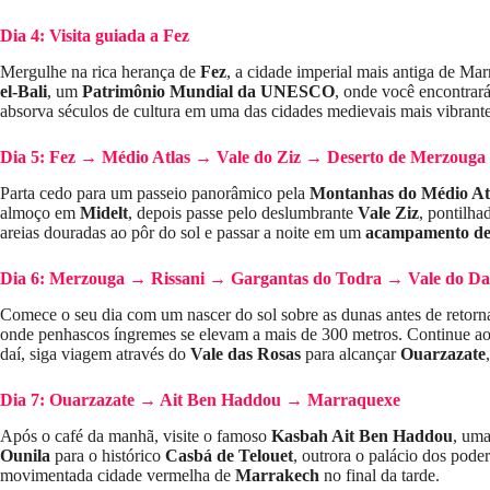
Dia 4: Visita guiada a Fez
Mergulhe na rica herança de
Fez
, a cidade imperial mais antiga de M
el-Bali
, um
Patrimônio Mundial da UNESCO
, onde você encontrar
absorva séculos de cultura em uma das cidades medievais mais vibrant
Dia 5: Fez → Médio Atlas → Vale do Ziz → Deserto de Merzouga
Parta cedo para um passeio panorâmico pela
Montanhas do Médio At
almoço em
Midelt
, depois passe pelo deslumbrante
Vale Ziz
, pontilha
areias douradas ao pôr do sol e passar a noite em um
acampamento de 
Dia 6: Merzouga → Rissani → Gargantas do Todra → Vale do D
Comece o seu dia com um nascer do sol sobre as dunas antes de retornar
onde penhascos íngremes se elevam a mais de 300 metros. Continue a
daí, siga viagem através do
Vale das Rosas
para alcançar
Ouarzazate
Dia 7: Ouarzazate → Ait Ben Haddou → Marraquexe
Após o café da manhã, visite o famoso
Kasbah Ait Ben Haddou
, uma
Ounila
para o histórico
Casbá de Telouet
, outrora o palácio dos pode
movimentada cidade vermelha de
Marrakech
no final da tarde.