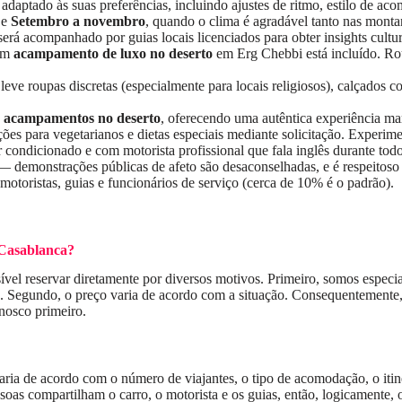
adaptado às suas preferências, incluindo ajustes de ritmo, estilo de ac
e
Setembro a novembro
, quando o clima é agradável tanto nas monta
á acompanhado por guias locais licenciados para obter insights cultur
 um
acampamento de luxo no deserto
em Erg Chebbi está incluído. Ro
e roupas discretas (especialmente para locais religiosos), calçados co
 e acampamentos no deserto
, oferecendo uma autêntica experiência m
s para vegetarianos e dietas especiais mediante solicitação. Experimen
condicionado e com motorista profissional que fala inglês durante todo 
emonstrações públicas de afeto são desaconselhadas, e é respeitoso p
otoristas, guias e funcionários de serviço (cerca de 10% é o padrão).
 Casablanca?
el reservar diretamente por diversos motivos. Primeiro, somos especial
s. Segundo, o preço varia de acordo com a situação. Consequentemente, 
nosco primeiro.
ia de acordo com o número de viajantes, o tipo de acomodação, o itiner
ssoas compartilham o carro, o motorista e os guias, então, logicamente,