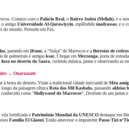
arrocos. Comece com o
Palácio Real
, o
Bairro Judeu (Mellah)
, e o se
á o antigo
Universidade Al-Qarawiyyin
, esplêndido
madrassas
, e o 
es do mundo. Pernoite em Fez.
las
, parando em
Ifrane
, a “Suíça” de Marrocos e a
florestas de cedro
da de palmeirais e antigas
ksar
. Chegar em
Merzouga
, porta de entrad
luxo no deserto do Saara
, curtindo música, jantar e observando as es
ades → Ouarzazate
 à beira do deserto. Visite a tradicional cidade mercantil de
Meu amig
o longo da paisagem cênica
Rota das Mil Kasbahs
, passando
aldeias 
, conhecido como “
Hollywood do Marrocos
“. Desfrute de um jantar 
 vila fortificada e
Patrimônio Mundial da UNESCO
destaque em fi
rosos
Família El Glaoui
. Então atravesse o imponente
Passo Tizi n’T