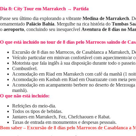
Dia 8: City Tour em Marrakech → Partida
Passe seu último dia explorando a vibrante
Medina de Marrakech
. D
ornamentado
Palácio Bahia
. Mergulhe na rica história do
Tumbas Saa
o
aeroporto
, concluindo seu inesquecível
Aventura de 8 dias no Ma
O que está incluído no tour de 8 dias pelo Marrocos saindo de Ca
Excursão de 8 dias no Marrocos, de Casablanca a Marrakech, D
Veículo particular em minivan confortável com aquecimento/ar 
Motorista que fala inglês à sua disposição durante todo o passeio
Combustível.
Acomodação em Riad em Marrakech com café da manhã (1 noit
Acomodação em Kasbah em Riad em Ouarzazate com meia pensão
Acomodação em acampamento berbere no deserto de Merzouga co
manhã).
O que não está incluído:
Refeições do meio-dia.
Todos os tipos de bebidas.
Jantares em Marrakech, Fez, Chefchaouen e Rabat.
Taxas de entrada em monumentos e despesas pessoais.
Bom saber – Excursão de 8 dias pelo Marrocos de Casablanca a 