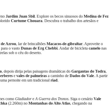
reno
Jardim Jnan Sbil
. Explore os becos sinuosos do
Medina de Fez
colorido
Curtume Chouara
. Descubra o trabalho dos artesãos e
s de Azrou
, lar de brincalhões
Macacos-de-gibraltar
. Aproveite o
a para o vasto
Dunas de Erg Chebbi
. Andar de bicicleta
camelo
nas
trelas sob o céu do deserto.
o
, depois dirija pelas paisagens dramáticas do
Gargantas do Todra
,
berberes
e
vales de palmeiras
a caminho de
Dados do Vale
. A partir
e uma pernoite em um tradicional
riad
.
lmes como
Gladiador
e
A Guerra dos Tronos
. Siga o cenário
Vale
ichka
(2.260m) no
Montanhas do Alto Atlas
, chegando na