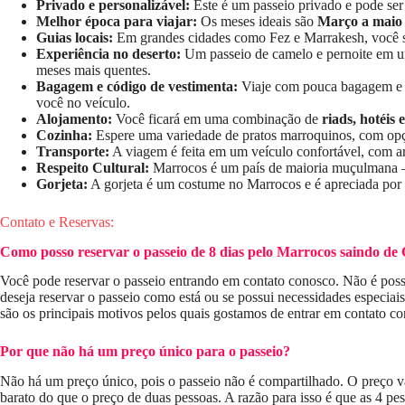
Privado e personalizável:
Este é um passeio privado e pode ser 
Melhor época para viajar:
Os meses ideais são
Março a maio
Guias locais:
Em grandes cidades como Fez e Marrakesh, você ser
Experiência no deserto:
Um passeio de camelo e pernoite em
meses mais quentes.
Bagagem e código de vestimenta:
Viaje com pouca bagagem e lev
você no veículo.
Alojamento:
Você ficará em uma combinação de
riads, hotéis
Cozinha:
Espere uma variedade de pratos marroquinos, com opçõe
Transporte:
A viagem é feita em um veículo confortável, com ar 
Respeito Cultural:
Marrocos é um país de maioria muçulmana — d
Gorjeta:
A gorjeta é um costume no Marrocos e é apreciada por m
Contato e Reservas:
Como posso reservar o passeio de 8 dias pelo Marrocos saindo de
Você pode reservar o passeio entrando em contato conosco. Não é possív
deseja reservar o passeio como está ou se possui necessidades especiai
são os principais motivos pelos quais gostamos de entrar em contato co
Por que não há um preço único para o passeio?
Não há um preço único, pois o passeio não é compartilhado. O preço var
barato do que o preço de duas pessoas. A razão para isso é que as 4 pe