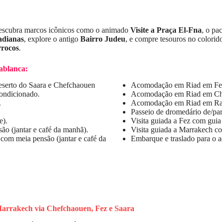
escubra marcos icônicos como o animado
Visite a Praça El-Fna
, o pa
dianas
, explore o antigo
Bairro Judeu
, e compre tesouros no colori
rrocos
.
sablanca:
eserto do Saara e Chefchaouen
Acomodação em Riad em Fez 
condicionado.
Acomodação em Riad em Che
.
Acomodação em Riad em Rab
Passeio de dromedário de/pa
e).
Visita guiada a Fez com guia l
 (jantar e café da manhã).
Visita guiada a Marrakech com
m meia pensão (jantar e café da
Embarque e traslado para o 
Marrakech via Chefchaouen, Fez e Saara