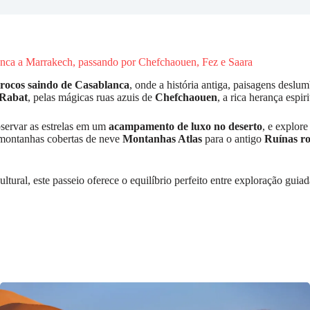
anca a Marrakech, passando por Chefchaouen, Fez e Saara
rrocos saindo de Casablanca
, onde a história antiga, paisagens deslum
Rabat
, pelas mágicas ruas azuis de
Chefchaouen
, a rica herança espir
bservar as estrelas em um
acampamento de luxo no deserto
, e explor
s montanhas cobertas de neve
Montanhas Atlas
para o antigo
Ruínas r
cultural, este passeio oferece o equilíbrio perfeito entre exploração gu