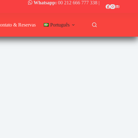
Whatsapp:
00 212 666 777 338
|
ontato & Reservas
Português