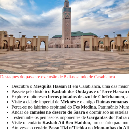
Destaques do passeio: excursão de 8 dias saindo de Casablanca
Descubra o
Mesquita Hassan II
em Casablanca, uma das maior
Passeie pelo histórico
Kasbah dos Oudayas
e o
Torre Hassan
Explore o pitoresco
becos pintados de azul
de
Chefchaouen
, 
Visite a cidade imperial de
Meknès
e o antigo
Ruínas romanas d
Perca-se no labirinto espiritual do
Fes Medina
, Patrimônio Mu
Andar de
camelos no deserto do Saara
e dormir sob as estrel
Testemunhe os penhascos imponentes de
Gargantas do Todra
e
Visite o lendário
Kasbah Ait Ben Haddou
, um cenário para mu
Atravesse o cenário
Passo Tizi n’Tichka
no
Montanhas do Alt