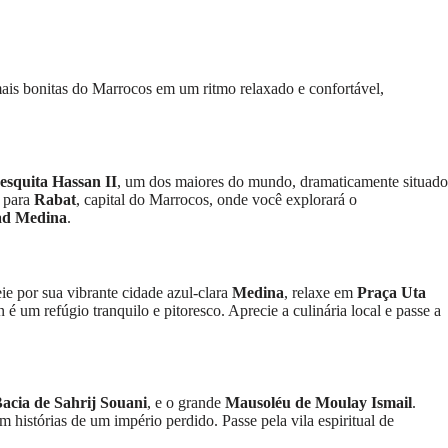
 mais bonitas do Marrocos em um ritmo relaxado e confortável,
squita Hassan II
, um dos maiores do mundo, dramaticamente situado
m para
Rabat
, capital do Marrocos, onde você explorará o
ad Medina
.
eie por sua vibrante cidade azul-clara
Medina
, relaxe em
Praça Uta
 um refúgio tranquilo e pitoresco. Aprecie a culinária local e passe a
acia de Sahrij Souani
, e o grande
Mausoléu de Moulay Ismail
.
 histórias de um império perdido. Passe pela vila espiritual de