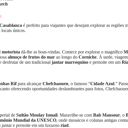
kech
:
 Casablanca
é perfeito para viajantes que desejam explorar as regiões
locais únicos.
l
motorista
dá-lhe as boas-vindas. Comece por explorar o magnífico
Me
ciosa
almoço de frutos do mar
ao longo do
Corniche
. À tarde, viage
e desfrutar de um tradicional
jantar marroquino
e pernoite em um
Ri
nhas Rif
para alcançar
Chefchaouen
, o famoso “
Cidade Azul
.” Pass
canto oferecendo oportunidades deslumbrantes para fotos, Chefchaouen é
mperial de
Sultão Moulay Ismail
. Maravilhe-se com
Bab Mansour
, o
B
imônio Mundial da UNESCO
, onde mosaicos e colunas antigas contam
 jantar e pernoite em um luxuoso
riad
.