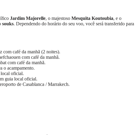
cífico
Jardim Majorelle
, o majestoso
Mesquita Koutoubia
, e o
do
souks
. Dependendo do horário do seu voo, você será transferido para
com café da manhã (2 noites).
fchaouen com café da manhã.
at com café da manhã.
ra o acampamento.
ocal oficial.
 guia local oficial.
aeroporto de Casablanca / Marrakech.