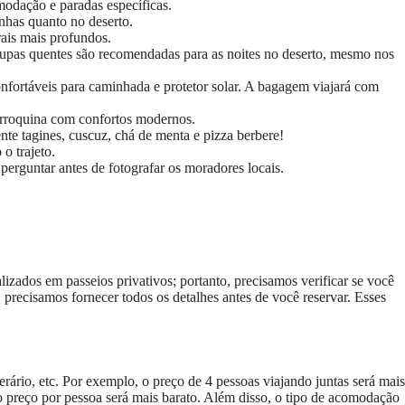
omodação e paradas específicas.
nhas quanto no deserto.
ais mais profundos.
upas quentes são recomendadas para as noites no deserto, mesmo nos
nfortáveis ​​para caminhada e protetor solar. A bagagem viajará com
arroquina com confortos modernos.
te tagines, cuscuz, chá de menta e pizza berbere!
o trajeto.
erguntar antes de fotografar os moradores locais.
izados em passeios privativos; portanto, precisamos verificar se você
precisamos fornecer todos os detalhes antes de você reservar. Esses
ário, etc. Por exemplo, o preço de 4 pessoas viajando juntas será mais
 o preço por pessoa será mais barato. Além disso, o tipo de acomodação