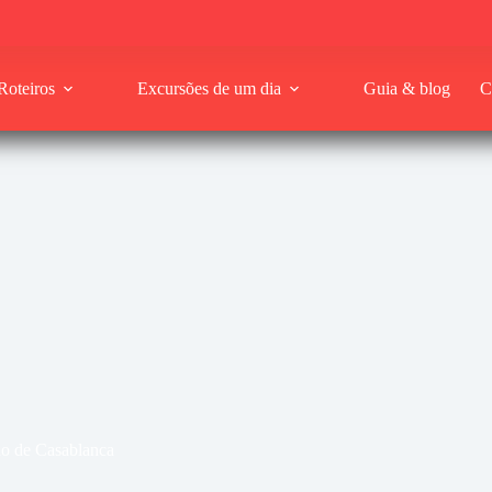
Roteiros
Excursões de um dia
Guia & blog
C
do de Casablanca