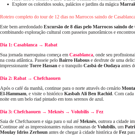
Explore os coloridos souks, palácios e jardins da mágica
Marra
Roteiro completo do tour de 12 dias no Marrocos saindo de Casablanca
Este bem arredondado
Excursão de 8 dias pelo Marrocos saindo de
combinando exploração cultural com passeios panorâmicos e encontros 
Dia 1: Casablanca → Rabat
Sua jornada marroquina começa em
Casablanca
, onde seu profissiona
na costa atlântica. Passeie pelo
Bairro Habous
e desfrute de uma deli
impressionante
Torre Hassan
e o tranquilo
Casbá de Oudaya
antes d
Dia 2: Rabat → Chefchaouen
Após o café da manhã, continue para o norte através do cenário
Monta
El-Hammam
, e visite o histórico
Kasbah Ali Ben Rachid
. Com cada 
noite em um belo riad pintado em tons serenos de azul.
Dia 3: Chefchaouen → Meknès → Volubilis → Fez
Saia de Chefchaouen e siga para o sul até
Meknès
, outrora a cidade i
Continue até as impressionantes ruínas romanas de
Volubilis
, um
Patr
Moulay Idriss Zerhoun
antes de chegar à cidade histórica de
Fez
para