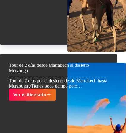
Tour de 2 días desde Marrakech al desierto
Merzouga
Tour de 2 días por el desierto desde Marrakech hasta
Merzouga ¿Tienes poco tiempo pero…
Ver el itinerario
Tour
de
2
días
desde
Marrakech
al
desierto