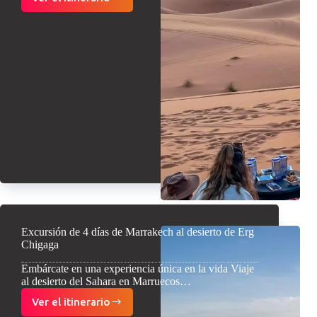
Tour
de
5
días
desde
Marrakech
al
desierto
de
Merzouga
Excursión de 4 días de Marrakech al desierto de Erg
Chigaga
Embárcate en una experiencia única en la vida Viaje
al desierto del Sahara en Marruecos…
Ver el itinerario
Excursión