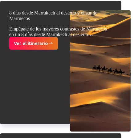
8 días desde Marrakech al desierto y el sur de
Marruecos
Empápate de los mayores contrastes de Marruecos
en un 8 días desde Marrakech al desierto…
Ver el itinerario
8
días
desde
Marrakech
al
desierto
y
el
sur
de
Marruecos