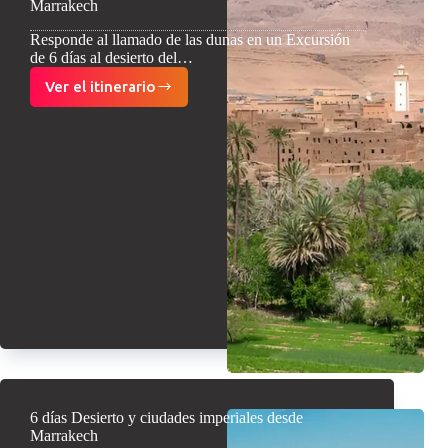
Marrakech
Responde al llamado de las dunas en un Excursión
de 6 días al desierto del…
Ver el itinerario
Excursión
de
6
días
al
desierto
del
Sahara
desde
Marrakech
6 días Desierto y ciudades imperiales desde
Marrakech