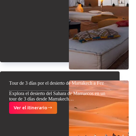
días
por
el
desierto
desde
Marrakech
a
Merzouga
Tour de 3 días por el desierto de Marrakech a Fez
Explora el desierto del Sahara de Marruecos en un
tour de 3 días desde Marrakech…
Ver el itinerario
Tour
de
3
días
por
el