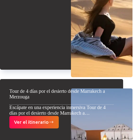
4
días
desde
Marrakech
a
Fez
por
el
desierto
Sahara
Tour de 4 días por el desierto desde Marrakech a
Merzouga
Escápate en una experiencia inmersiva Tour de 4
días por el desierto desde Marrakech a…
Ver el itinerario
Tour
de
4