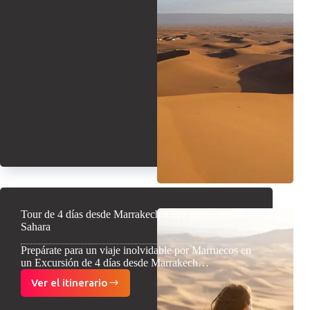
de
4
días
de
Marrakech
al
desierto
de
Erg
Chigaga
Tour de 4 días desde Marrakech a Fez por el desierto
Sahara
Prepárate para un viaje inolvidable por Marruecos en
un Excursión de 4 días desde Marrakech…
Ver el itinerario
Tour
de