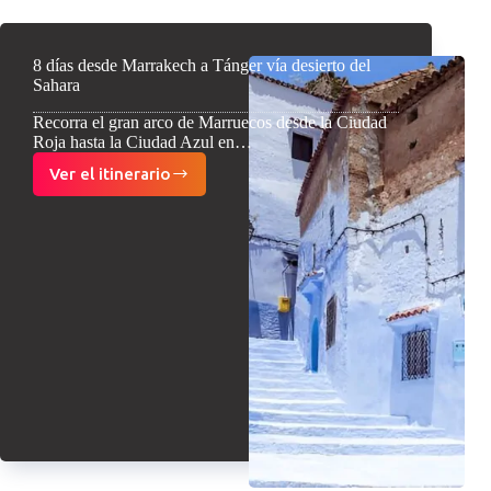
8 días desde Marrakech a Tánger vía desierto del
Sahara
Recorra el gran arco de Marruecos desde la Ciudad
Roja hasta la Ciudad Azul en…
Ver el itinerario
8
días
desde
Marrakech
a
Tánger
vía
desierto
del
Sahara