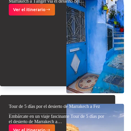
Marrakech a Tánger vía el desierto del…
Ver el itinerario
5
días
de
Marrakech
a
Tánger
vía
el
desierto
del
Sahara
Tour de 5 días por el desierto de Marrakech a Fez
Embárcate en un viaje fascinante Tour de 5 días por
el desierto de Marrakech a…
Ver el itinerario