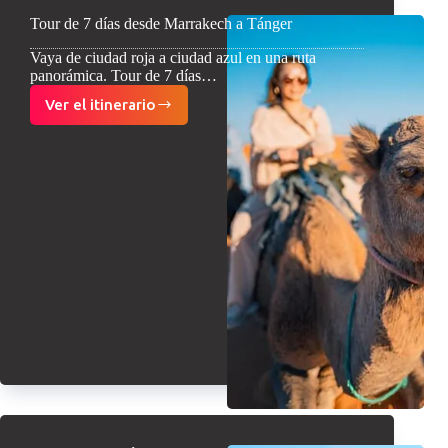
Tour de 7 días desde Marrakech a Tánger
Vaya de ciudad roja a ciudad azul en una ruta
panorámica. Tour de 7 días…
Ver el itinerario
Tour
de
7
días
desde
Marrakech
a
Tánger