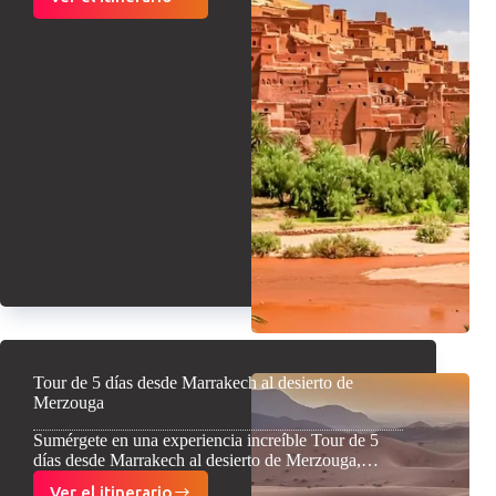
Tour
de
5
días
por
el
desierto
de
Marrakech
a
Fez
Tour de 5 días desde Marrakech al desierto de
Merzouga
Sumérgete en una experiencia increíble Tour de 5
días desde Marrakech al desierto de Merzouga,…
Ver el itinerario