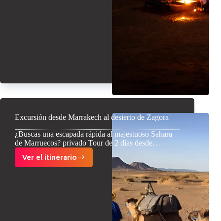
desierto
desde
Marrakech
a
Merzouga
Excursión desde Marrakech al desierto de Zagora
¿Buscas una escapada rápida al majestuoso Sahara
de Marruecos? privado Tour de 2 días desde…
Ver el itinerario
Excursión
desde
Marrakech
al
desierto
de
Zagora