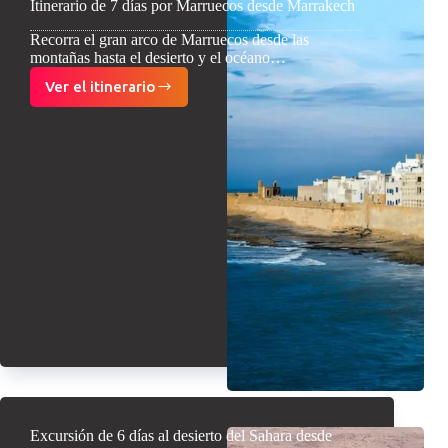
Itinerario de 7 días por Marruecos desde Marrakech
Recorra el gran arco de Marruecos desde las
montañas hasta el desierto y el océano…
Ver el itinerario
Itinerario
de
7
días
por
Marruecos
desde
Marrakech
Excursión de 6 días al desierto del Sahara desde