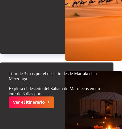
desierto
de
Marrakech
a
Fez
Tour de 3 días por el desierto desde Marrakech a
Merzouga
Explora el desierto del Sahara de Marruecos en un
tour de 3 días por el…
Ver el itinerario
Tour
de
3
días
por
el