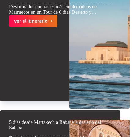
Descubra los contrastes más emblemáticos de
Marruecos en un Tour de 6 días Desierto y…
Ver el itinerario
6
días
Desierto
y
ciudades
imperiales
desde
Marrakech
5 días desde Marrakech a Rabat vía desierto del
Sahara