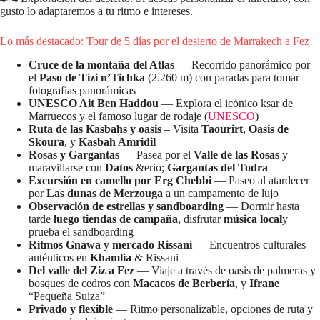
gusto lo adaptaremos a tu ritmo e intereses.
Lo más destacado: Tour de 5 días por el desierto de Marrakech a Fez
Cruce de la montaña del Atlas
— Recorrido panorámico por
el
Paso de Tizi n’Tichka
(2.260 m) con paradas para tomar
fotografías panorámicas
UNESCO Ait Ben Haddou
— Explora el icónico ksar de
Marruecos y el famoso lugar de rodaje (
UNESCO
)
Ruta de las Kasbahs y oasis
– Visita
Taourirt
,
Oasis de
Skoura
, y
Kasbah Amridil
Rosas y Gargantas
— Pasea por el
Valle de las Rosas
y
maravillarse con
Datos
&erio;
Gargantas del Todra
Excursión en camello por Erg Chebbi
— Paseo al atardecer
por
Las dunas de Merzouga
a un campamento de lujo
Observación de estrellas y sandboarding
— Dormir hasta
tarde
luego tiendas de campaña
, disfrutar
música local
y
prueba el sandboarding
Ritmos Gnawa y mercado Rissani
— Encuentros culturales
auténticos en
Khamlia
& Rissani
Del valle del Ziz a Fez
— Viaje a través de oasis de palmeras y
bosques de cedros con
Macacos de Berbería
, y
Ifrane
“Pequeña Suiza”
Privado y flexible
— Ritmo personalizable, opciones de ruta y