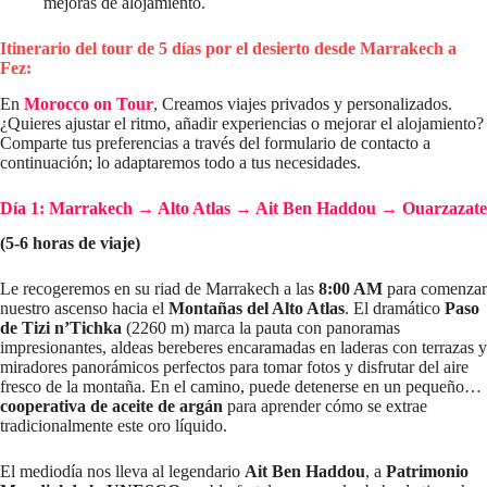
mejoras de alojamiento.
Itinerario del tour de 5 días por el desierto desde Marrakech a
Fez:
En
Morocco on Tour
, Creamos viajes privados y personalizados.
¿Quieres ajustar el ritmo, añadir experiencias o mejorar el alojamiento?
Comparte tus preferencias a través del formulario de contacto a
continuación; lo adaptaremos todo a tus necesidades.
Día 1: Marrakech → Alto Atlas → Ait Ben Haddou → Ouarzazate
(5-6 horas de viaje)
Le recogeremos en su riad de Marrakech a las
8:00 AM
para comenzar
nuestro ascenso hacia el
Montañas del Alto Atlas
. El dramático
Paso
de Tizi n’Tichka
(2260 m) marca la pauta con panoramas
impresionantes, aldeas bereberes encaramadas en laderas con terrazas y
miradores panorámicos perfectos para tomar fotos y disfrutar del aire
fresco de la montaña. En el camino, puede detenerse en un pequeño…
cooperativa de aceite de argán
para aprender cómo se extrae
tradicionalmente este oro líquido.
El mediodía nos lleva al legendario
Ait Ben Haddou
, a
Patrimonio