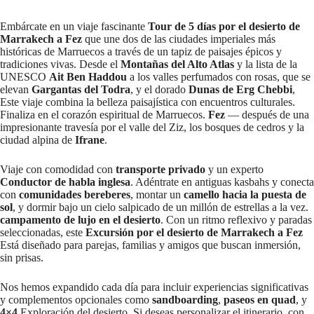
Embárcate en un viaje fascinante
Tour de 5 días por el desierto de
Marrakech a Fez
que une dos de las ciudades imperiales más
históricas de Marruecos a través de un tapiz de paisajes épicos y
tradiciones vivas. Desde el
Montañas del Alto Atlas
y la lista de la
UNESCO
Ait Ben Haddou
a los valles perfumados con rosas, que se
elevan
Gargantas del Todra
, y el dorado
Dunas de Erg Chebbi
,
Este viaje combina la belleza paisajística con encuentros culturales.
Finaliza en el corazón espiritual de Marruecos.
Fez
— después de una
impresionante travesía por el valle del Ziz, los bosques de cedros y la
ciudad alpina de
Ifrane
.
Viaje con comodidad con
transporte privado
y un experto
Conductor de habla inglesa
. Adéntrate en antiguas kasbahs y conecta
con
comunidades bereberes
, montar un
camello hacia la puesta de
sol
, y dormir bajo un cielo salpicado de un millón de estrellas a la vez.
campamento de lujo en el desierto
. Con un ritmo reflexivo y paradas
seleccionadas, este
Excursión por el desierto de Marrakech a Fez
Está diseñado para parejas, familias y amigos que buscan inmersión,
sin prisas.
Nos hemos expandido cada día para incluir experiencias significativas
y complementos opcionales como
sandboarding
,
paseos en quad
, y
4×4
Exploración del desierto. Si deseas personalizar el itinerario, con