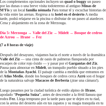
Los complementos opcionales incluyen un
quad o buggy
un paseo
por las dunas o una breve visita todoterreno al antiguo
Minas de
M’Fis
y un local
familia nómada
Para tomar té y escuchar historias de
la vida entre las arenas. Regresa a tu
hotel en el desierto
A media
tarde, podrá relajarse en la piscina o disfrutar de un paseo al atardecer.
Cena y alojamiento en la zona de Merzouga.
Día 5: Merzouga → Valle del Ziz → Midelt → Bosque de cedros
de Azrou → Ifrane → Fez
(7 a 8 horas de viaje)
Después del desayuno, viajamos hacia el norte a través de la dramática
Valle del Ziz
— una cinta de oasis de palmeras flanqueada por
escarpes de color rojo óxido — y pasar por el
Gargantas del Ziz
.
Pausa para almorzar en
Midelt
, un tranquilo pueblo situado a los pies
de la
Montañas Ayachi
. El paisaje cambia a medida que entramos en
el
Atlas Medio
, donde los bosques de cedros cerca
Azrú
son el hogar
de la naturaleza salvaje
Macacos de Berbería
(¡trae una cámara!).
Luego pasamos por la ciudad turística de estilo alpino de
Ifrane
,
apodado “
Pequeña Suiza
”, antes de descender a la fértil llanura que
rodea
Fez
. Llega temprano por la tarde para que te dejen en tu riad,
con la arena del desierto aún en tus zapatos y su magia tranquila en tu