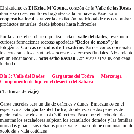
El siguiente es
El Kelaa M’Gouna
, corazón de la
Valle de las Rosas
donde se cosechan flores fragantes cada primavera. Pase por un
cooperativa local
para ver la destilación tradicional de rosas y probar
productos naturales, desde jabones hasta hidrosoles.
Por la tarde, el camino serpentea hacia el
valle del dades
, revelando
curiosas formaciones rocosas apodadas “
Dedos de mono
” y la
fotogénica
Curvas cerradas de Tissadrine
. Paseos cortos opcionales
le acercarán a los acantilados ocres y las terrazas fluviales. Alojamiento
en un encantador…
hotel estilo kasbah
Con vistas al valle, con cena
incluida.
Día 3: Valle del Dades → Gargantas del Todra → Merzouga →
Campamento de lujo en el desierto del Sahara
(4-5 horas de viaje)
Carga energías para un día de cañones y dunas. Empezamos en el
espectacular
Gargantas del Todra
, donde escarpadas paredes de
piedra caliza se elevan hasta 300 metros. Pasee por el lecho del río
mientras los escaladores salpican los acantilados dorados y las familias
nómadas guían a sus rebaños por el valle: una sublime combinación de
geología y vida cotidiana.