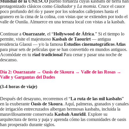
Mundial de la UNESCO
pueblo fortaleza cuyas kasbahs de tierra han
protagonizado clásicos como
Gladiador
y
La momia
. Cruce el cauce
poco profundo del río y pasee por los soleados callejones hasta el
granero en la cima de la colina, con vistas que se extienden por todo el
valle de Ounila. Almuerce en una terraza local con vistas a la kasbah.
Continuar a
Ouarzazate
, el “
Hollywood de África
.” Si el tiempo lo
permite, visite el majestuoso
Kasbah de Taourirt
— antigua
residencia Glaoui — y/o la famosa
Estudios cinematográficos Atlas
para pisar sets de películas que se han convertido en mundos antiguos.
Acomódate en tu
riad tradicional
Para cenar y pasar una noche de
descanso.
Día 2: Ouarzazate → Oasis de Skoura → Valle de las Rosas →
Valle y Gargantas del Dades
(3-4 horas de viaje)
Después del desayuno, recorremos el “
La ruta de las mil kasbahs
”
en la exuberante
Oasis de Skoura
. Aquí, palmeras, granados y canales
de irrigación entrecruzados albergan hermosas kasbahs, incluida la
maravillosamente conservada
Kasbah Amridil
. Explore su
arquitectura de tierra y paja y aprenda cómo las comunidades de oasis
han prosperado durante siglos.