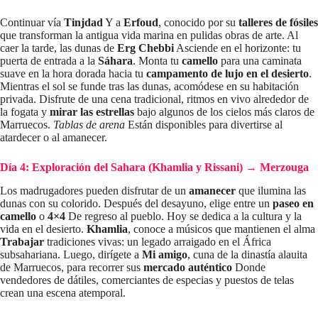
Continuar vía
Tinjdad
Y a
Erfoud
, conocido por su
talleres de fósiles
que transforman la antigua vida marina en pulidas obras de arte. Al
caer la tarde, las dunas de
Erg Chebbi
Asciende en el horizonte: tu
puerta de entrada a la
Sáhara
. Monta tu
camello
para una caminata
suave en la hora dorada hacia tu
campamento de lujo en el desierto
.
Mientras el sol se funde tras las dunas, acomódese en su habitación
privada. Disfrute de una cena tradicional, ritmos en vivo alrededor de
la fogata y
mirar las estrellas
bajo algunos de los cielos más claros de
Marruecos.
Tablas de arena
Están disponibles para divertirse al
atardecer o al amanecer.
Día 4: Exploración del Sahara (Khamlia y Rissani) → Merzouga
Los madrugadores pueden disfrutar de un
amanecer
que ilumina las
dunas con su colorido. Después del desayuno, elige entre un
paseo en
camello
o
4×4
De regreso al pueblo. Hoy se dedica a la cultura y la
vida en el desierto.
Khamlia
, conoce a músicos que mantienen el alma
Trabajar
tradiciones vivas: un legado arraigado en el África
subsahariana. Luego, dirígete a
Mi amigo
, cuna de la dinastía alauita
de Marruecos, para recorrer sus
mercado auténtico
Donde
vendedores de dátiles, comerciantes de especias y puestos de telas
crean una escena atemporal.