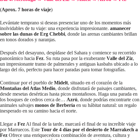
(
Aprox. 7 horas de viaje
)
Levántate temprano si deseas presenciar uno de los momentos más
inolvidables de tu viaje: una experiencia impresionante.
amanecer
sobre las dunas de Erg Chebbi
, donde las arenas cambiantes brillan
en tonos dorados y naranjas.
Después del desayuno, despídase del Sahara y comience su recorrido
panorámico hacia
Fez
. Su ruta pasa por la exuberante
Valle del Ziz
,
un impresionante tramo de palmerales y antiguas kasbahs ubicado a lo
largo del río, perfecto para hacer paradas para tomar fotografías.
Continuar por el pueblo de
Midelt
, situado en el corazón de la
Montañas del Atlas Medio
, donde disfrutará de paisajes cambiantes,
desde mesetas desérticas hasta picos montañosos. Haga una parada en
los bosques de cedros cerca de…
Azrú
, donde podrías encontrarte con
animales salvajes
monos de Berbería
en su hábitat natural: un regalo
inesperado en su camino hacia el norte.
Llegar a
Fez
Al final de la tarde, marcará el final de su increíble viaje
por Marruecos. Este
Tour de 4 días por el desierto de Marrakech a
Fez
Ofrece una enriquecedora combinación de aventura, cultura y