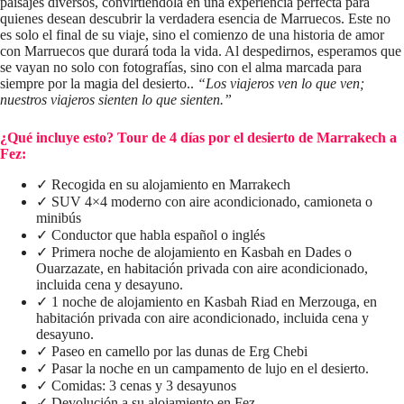
paisajes diversos, convirtiéndola en una experiencia perfecta para
quienes desean descubrir la verdadera esencia de Marruecos. Este no
es solo el final de su viaje, sino el comienzo de una historia de amor
con Marruecos que durará toda la vida. Al despedirnos, esperamos que
se vayan no solo con fotografías, sino con el alma marcada para
siempre por la magia del desierto..
“Los viajeros ven lo que ven;
nuestros viajeros sienten lo que sienten.”
¿Qué incluye esto?
Tour de 4 días por el desierto de Marrakech a
Fez
:
✓ Recogida en su alojamiento en Marrakech
✓ SUV 4×4 moderno con aire acondicionado, camioneta o
minibús
✓ Conductor que habla español o inglés
✓ Primera noche de alojamiento en Kasbah en Dades o
Ouarzazate, en habitación privada con aire acondicionado,
incluida cena y desayuno.
✓ 1 noche de alojamiento en Kasbah Riad en Merzouga, en
habitación privada con aire acondicionado, incluida cena y
desayuno.
✓ Paseo en camello por las dunas de Erg Chebi
✓ Pasar la noche en un campamento de lujo en el desierto.
✓ Comidas: 3 cenas y 3 desayunos
✓ Devolución a su alojamiento en Fez