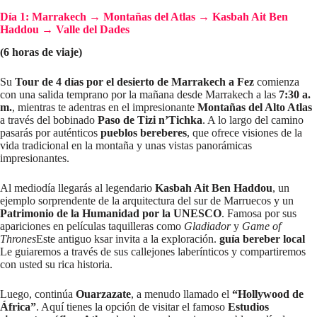
Día 1: Marrakech → Montañas del Atlas → Kasbah Ait Ben
Haddou → Valle del Dades
(6 horas de viaje)
Su
Tour de 4 días por el desierto de Marrakech a Fez
comienza
con una salida temprano por la mañana desde Marrakech a las
7:30 a.
m.
, mientras te adentras en el impresionante
Montañas del Alto Atlas
a través del bobinado
Paso de Tizi n’Tichka
. A lo largo del camino
pasarás por auténticos
pueblos bereberes
, que ofrece visiones de la
vida tradicional en la montaña y unas vistas panorámicas
impresionantes.
Al mediodía llegarás al legendario
Kasbah Ait Ben Haddou
, un
ejemplo sorprendente de la arquitectura del sur de Marruecos y un
Patrimonio de la Humanidad por la UNESCO
. Famosa por sus
apariciones en películas taquilleras como
Gladiador
y
Game of
Thrones
Este antiguo ksar invita a la exploración.
guía bereber local
Le guiaremos a través de sus callejones laberínticos y compartiremos
con usted su rica historia.
Luego, continúa
Ouarzazate
, a menudo llamado el
“Hollywood de
África”
. Aquí tienes la opción de visitar el famoso
Estudios