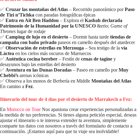
✅
Cruzar las montañas del Atlas
– Recorrido panorámico por
Paso
de Tizi n’Tichka
con paradas fotográficas épicas
✅
Entra en Ait Ben Haddou
– Explora el
Kasbah declarada
Patrimonio de la Humanidad por la UNESCO
&erio;
Game of
Thrones
lugar de rodaje
✅
Camping de lujo en el desierto
– Dormir hasta tarde
tiendas de
campaña con baño privado
paseos en camello después del atardecer
✅
Observación de estrellas en Merzouga
– Sea testigo de la
vía
Láctea
en los cielos más oscuros de Marruecos
✅
Auténtica cocina bereber
– Festín de
cenas de tagine
y
desayunos bajo las estrellas del desierto
✅
Aventura en las Dunas Doradas
– Paseo en camello por
Muy
Chebbi’s
arenas icónicas
✅ Observa a los monos de Berbería en Middle
Montañas del Atlas
En camino a
Fez
.
Itinerario del tour de 4 días por el desierto de Marrakech a Fez:
En
Morocco on Tour
Nos apasiona crear experiencias personalizadas a
la medida de tus preferencias. Si tienes alguna petición especial, deseas
ajustar el itinerario o te interesa extender tu aventura, simplemente
comparte tus datos con nosotros a través del formulario de contacto a
continuación. ¡Estamos aquí para que tu viaje sea inolvidable!