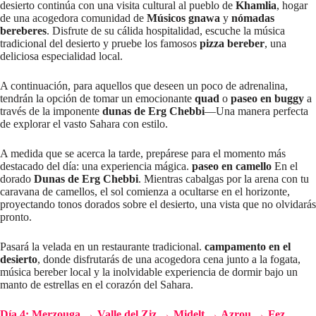
desierto continúa con una visita cultural al pueblo de
Khamlia
, hogar
de una acogedora comunidad de
Músicos gnawa
y
nómadas
bereberes
. Disfrute de su cálida hospitalidad, escuche la música
tradicional del desierto y pruebe los famosos
pizza bereber
, una
deliciosa especialidad local.
A continuación, para aquellos que deseen un poco de adrenalina,
tendrán la opción de tomar un emocionante
quad
o
paseo en buggy
a
través de la imponente
dunas de Erg Chebbi
—Una manera perfecta
de explorar el vasto Sahara con estilo.
A medida que se acerca la tarde, prepárese para el momento más
destacado del día: una experiencia mágica.
paseo en camello
En el
dorado
Dunas de Erg Chebbi
. Mientras cabalgas por la arena con tu
caravana de camellos, el sol comienza a ocultarse en el horizonte,
proyectando tonos dorados sobre el desierto, una vista que no olvidarás
pronto.
Pasará la velada en un restaurante tradicional.
campamento en el
desierto
, donde disfrutarás de una acogedora cena junto a la fogata,
música bereber local y la inolvidable experiencia de dormir bajo un
manto de estrellas en el corazón del Sahara.
Día 4: Merzouga → Valle del Ziz → Midelt → Azrou → Fez