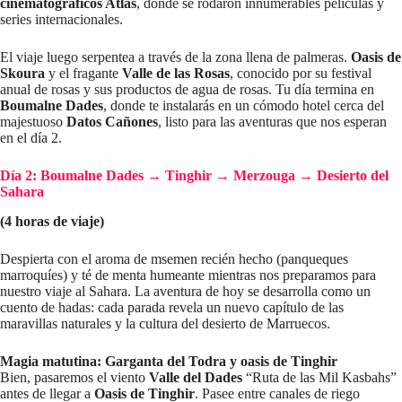
cinematográficos Atlas
, donde se rodaron innumerables películas y
series internacionales.
El viaje luego serpentea a través de la zona llena de palmeras.
Oasis de
Skoura
y el fragante
Valle de las Rosas
, conocido por su festival
anual de rosas y sus productos de agua de rosas. Tu día termina en
Boumalne Dades
, donde te instalarás en un cómodo hotel cerca del
majestuoso
Datos Cañones
, listo para las aventuras que nos esperan
en el día 2.
Día 2: Boumalne Dades → Tinghir → Merzouga → Desierto del
Sahara
(4 horas de viaje)
Despierta con el aroma de msemen recién hecho (panqueques
marroquíes) y té de menta humeante mientras nos preparamos para
nuestro viaje al Sahara. La aventura de hoy se desarrolla como un
cuento de hadas: cada parada revela un nuevo capítulo de las
maravillas naturales y la cultura del desierto de Marruecos.
Magia matutina: Garganta del Todra y oasis de Tinghir
Bien, pasaremos el viento
Valle del Dades
“Ruta de las Mil Kasbahs”
antes de llegar a
Oasis de Tinghir
. Pasee entre canales de riego