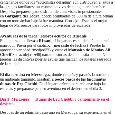
centenarios donde los “accionistas del agua” aún distribuyen el agua a
las granjas familiares: un testimonio vivo de la ingeniería bereber.
Después, prepárese para disfrutar de unas vistas impresionantes
en
Garganta del Todra
, donde acantilados de 300 m de altura brillan
con un tono ámbar bajo la luz matutina. Consejo: ¡Este es el mejor
lugar de Marruecos para fotos improvisadas de escalada!
Aventuras de la tarde: Tesoros ocultos de Rissanis
El almuerzo nos lleva a
Rissani
, el hogar ancestral de la familia real
marroquí. Pasea por el caótico…
mercado de fechas
(¡Pruebe la
apreciada variedad “medjool”!) y visite el
Mausoleo de Moulay Ali
Cherif
Sus azulejos zellij narran historias de la dinastía alauita. No te
pierdas las distintivas puertas azules que marcan los lugares sagrados
de la ciudad.
El día termina en Merzouga.
, donde cenarás y pasarás la noche en
un ambiente tranquilo.
Kasbah a pocos pasos de las fascinantes
dunas de Erg Chebbi
. Es el lugar perfecto para relajarse bajo las
estrellas y prepararse para su aventura en el desierto en el día 3.
Día 3: Merzouga → Dunas de Erg Chebbi y campamento en el
desierto
Después de un relajante desayuno en Merzouga, su experiencia en el