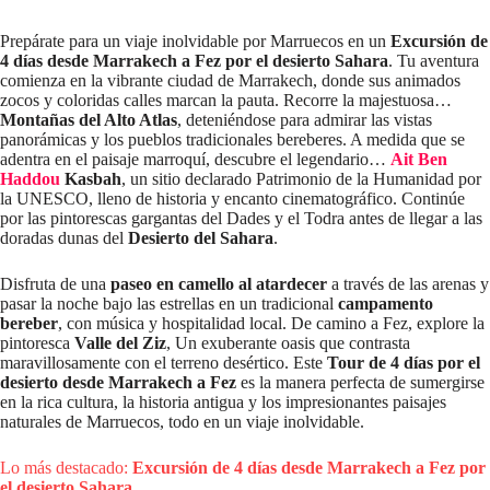
Prepárate para un viaje inolvidable por Marruecos en un
Excursión de
4 días desde Marrakech a Fez por el desierto Sahara
. Tu aventura
comienza en la vibrante ciudad de Marrakech, donde sus animados
zocos y coloridas calles marcan la pauta. Recorre la majestuosa…
Montañas del Alto Atlas
, deteniéndose para admirar las vistas
panorámicas y los pueblos tradicionales bereberes. A medida que se
adentra en el paisaje marroquí, descubre el legendario…
Ait Ben
Haddou
Kasbah
, un sitio declarado Patrimonio de la Humanidad por
la UNESCO, lleno de historia y encanto cinematográfico. Continúe
por las pintorescas gargantas del Dades y el Todra antes de llegar a las
doradas dunas del
Desierto del Sahara
.
Disfruta de una
paseo en camello al atardecer
a través de las arenas y
pasar la noche bajo las estrellas en un tradicional
campamento
bereber
, con música y hospitalidad local. De camino a Fez, explore la
pintoresca
Valle del Ziz
, Un exuberante oasis que contrasta
maravillosamente con el terreno desértico. Este
Tour de 4 días por el
desierto desde Marrakech a Fez
es la manera perfecta de sumergirse
en la rica cultura, la historia antigua y los impresionantes paisajes
naturales de Marruecos, todo en un viaje inolvidable.
Lo más destacado:
Excursión de 4 días desde Marrakech a Fez por
el desierto Sahara