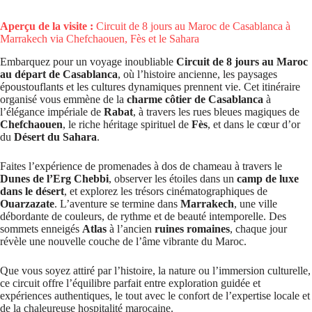
Aperçu de la visite :
Circuit de 8 jours au Maroc de Casablanca à
Marrakech via Chefchaouen, Fès et le Sahara
Embarquez pour un voyage inoubliable
Circuit de 8 jours au Maroc
au départ de Casablanca
, où l’histoire ancienne, les paysages
époustouflants et les cultures dynamiques prennent vie. Cet itinéraire
organisé vous emmène de la
charme côtier de Casablanca
à
l’élégance impériale de
Rabat
, à travers les rues bleues magiques de
Chefchaouen
, le riche héritage spirituel de
Fès
, et dans le cœur d’or
du
Désert du Sahara
.
Faites l’expérience de promenades à dos de chameau à travers le
Dunes de l’Erg Chebbi
, observer les étoiles dans un
camp de luxe
dans le désert
, et explorez les trésors cinématographiques de
Ouarzazate
. L’aventure se termine dans
Marrakech
, une ville
débordante de couleurs, de rythme et de beauté intemporelle. Des
sommets enneigés
Atlas
à l’ancien
ruines romaines
, chaque jour
révèle une nouvelle couche de l’âme vibrante du Maroc.
Que vous soyez attiré par l’histoire, la nature ou l’immersion culturelle,
ce circuit offre l’équilibre parfait entre exploration guidée et
expériences authentiques, le tout avec le confort de l’expertise locale et
de la chaleureuse hospitalité marocaine.