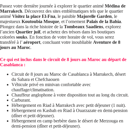
Passez votre dernière journée à explorer le quartier animé
Médina de
Marrakech
. Découvrez des sites emblématiques tels que le quartier
animé
Visitez la place El-Fna
, le paisible
Majorelle Garden
, le
majestueux
Koutoubia Mosque
, et l’ornement
Palais de la Bahia
.
Plongez dans la riche histoire de la
Tombeaux Saadiens
, explorez
l’ancien
Quartier juif
, et achetez des trésors dans les boutiques
colorées
souks
. En fonction de votre horaire de vol, vous serez
transféré à l’
aéroport
, concluant votre inoubliable
Aventure de 8
jours au Maroc
.
Ce qui est inclus dans le circuit de 8 jours au Maroc au départ de
Casablanca :
Circuit de 8 jours au Maroc de Casablanca à Marrakech, désert
du Sahara et Chefchaouen
Véhicule privé en minivan confortable avec
chauffage/climatisation.
Chauffeur anglophone à votre disposition tout au long du circuit.
Carburant.
Hébergement en Riad à Marrakech avec petit déjeuner (1 nuit).
Hébergement en Kasbah en Riad à Ouarzazate en demi-pension
(dîner et petit déjeuner).
Hébergement en camp berbère dans le désert de Merzouga en
demi-pension (dîner et petit-déjeuner).