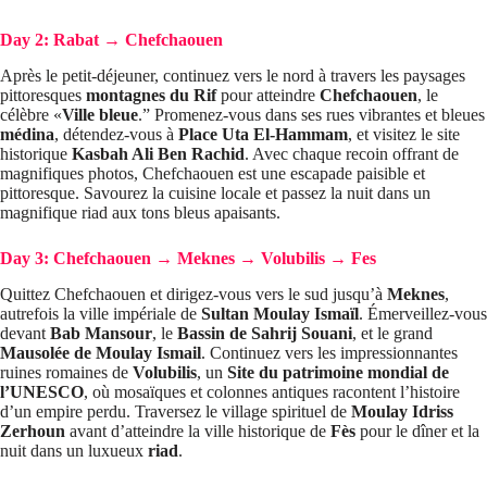
Day 2: Rabat → Chefchaouen
Après le petit-déjeuner, continuez vers le nord à travers les paysages
pittoresques
montagnes du Rif
pour atteindre
Chefchaouen
, le
célèbre «
Ville bleue
.” Promenez-vous dans ses rues vibrantes et bleues
médina
, détendez-vous à
Place Uta El-Hammam
, et visitez le site
historique
Kasbah Ali Ben Rachid
. Avec chaque recoin offrant de
magnifiques photos, Chefchaouen est une escapade paisible et
pittoresque. Savourez la cuisine locale et passez la nuit dans un
magnifique riad aux tons bleus apaisants.
Day 3: Chefchaouen → Meknes → Volubilis → Fes
Quittez Chefchaouen et dirigez-vous vers le sud jusqu’à
Meknes
,
autrefois la ville impériale de
Sultan Moulay Ismaïl
. Émerveillez-vous
devant
Bab Mansour
, le
Bassin de Sahrij Souani
, et le grand
Mausolée de Moulay Ismail
. Continuez vers les impressionnantes
ruines romaines de
Volubilis
, un
Site du patrimoine mondial de
l’UNESCO
, où mosaïques et colonnes antiques racontent l’histoire
d’un empire perdu. Traversez le village spirituel de
Moulay Idriss
Zerhoun
avant d’atteindre la ville historique de
Fès
pour le dîner et la
nuit dans un luxueux
riad
.