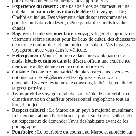
pour des découvertes culturelles plus approfondies.
Expérience du désert :
Une balade à dos de chameau et une
nuit dans un
camp de luxe dans le désert
Le voyage à Erg
Chebbi est inclus. Des vêtements chauds sont recommandés
pour les nuits dans le désert, même pendant les mois les plus
chauds.
Bagages et code vestimentaire :
Voyagez léger et emportez des
vêtements sobres (surtout pour les lieux de culte), des chaussures
de marche confortables et une protection solaire. Vos bagages
voyageront avec vous dans le véhicule.
Hébergement:
Vous séjournerez dans une combinaison de
riads, hôtels et camps dans le désert
, offrant une expérience
marocaine authentique avec le confort moderne.
Cuisine:
Découvrez une variété de plats marocains, avec des
options pour les végétariens et les régimes spéciaux sur
demande. Essayez les tajines, le couscous, le thé à la menthe et
la pizza berbère !
Transport:
Le voyage se fait dans un véhicule confortable et
climatisé avec un chauffeur professionnel anglophone tout au
long du trajet.
Respect culturel :
Le Maroc est un pays à majorité musulmane.
Les démonstrations d’affection en public sont déconseillées et il
est respectueux de demander l’avis des habitants avant de les
photographier.
Pourboire :
Le pourboire est courant au Maroc et apprécié par