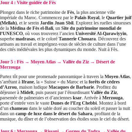
Jour 4 : Visite guidée de Fès
Plongez dans le riche patrimoine de
Fès
, la plus ancienne ville
impériale du Maroc. Commencez par le
Palais Royal
, le
Quartier juif
(Mellah)
, et le serein
Jardin Jnan Sbil
. Explorez les ruelles sinueuses
de la
Médina de Fès el-Bali
, un
Site du patrimoine mondial de
l’UNESCO
, où vous trouverez l’ancien
Université Al-Qarawiyyin
,
superbe
madrasas
, et le coloré
Tannerie Chouara
. Découvrez des
artisans au travail et imprégnez-vous de siècles de culture dans l’une
des cités médiévales les plus dynamiques du monde. Nuit à Fès.
Jour 5 : Fès → Moyen Atlas → Vallée du Ziz → Désert de
Merzouga
Partez tôt pour une promenade panoramique à travers la
Moyen Atlas
,
s’arrêtant à
Ifrane
, la « Suisse » du Maroc et la
forêts de cèdres
d’Azrou
, maison ludique
Macaques de Barbarie
. Profitez du
déjeuner à
Midelt
, puis passez par l’étourdissant
Vallée du Ziz
,
parsemée de palmeraies et d’anciennes
ksar
. Arrivée à
Merzouga
,
porte d’entrée vers le vaste
Dunes de l’Erg Chebbi
. Montez à bord
d’un
chameau
dans le sable doré au coucher du soleil et passer la nuit
dans un
camp de luxe dans le désert du Sahara
, profitant de la
musique, du dîner et de l’observation des étoiles sous le ciel du désert.
Jour 6 : Merzouga → Rissani → Gorges du Todra → Vallée du