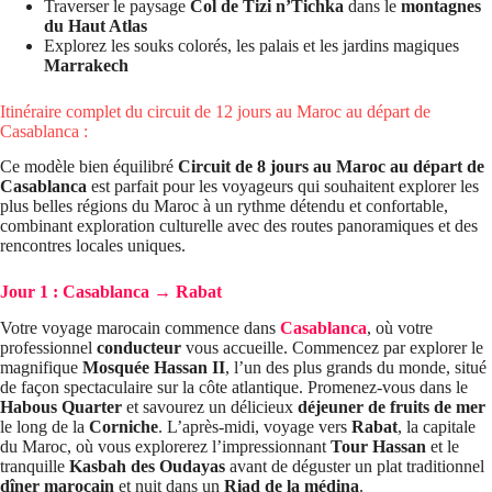
Traverser le paysage
Col de Tizi n’Tichka
dans le
montagnes
du Haut Atlas
Explorez les souks colorés, les palais et les jardins magiques
Marrakech
Itinéraire complet du circuit de 12 jours au Maroc au départ de
Casablanca :
Ce modèle bien équilibré
Circuit de 8 jours au Maroc au départ de
Casablanca
est parfait pour les voyageurs qui souhaitent explorer les
plus belles régions du Maroc à un rythme détendu et confortable,
combinant exploration culturelle avec des routes panoramiques et des
rencontres locales uniques.
Jour 1 : Casablanca → Rabat
Votre voyage marocain commence dans
Casablanca
, où votre
professionnel
conducteur
vous accueille. Commencez par explorer le
magnifique
Mosquée Hassan II
, l’un des plus grands du monde, situé
de façon spectaculaire sur la côte atlantique. Promenez-vous dans le
Habous Quarter
et savourez un délicieux
déjeuner de fruits de mer
le long de la
Corniche
. L’après-midi, voyage vers
Rabat
, la capitale
du Maroc, où vous explorerez l’impressionnant
Tour Hassan
et le
tranquille
Kasbah des Oudayas
avant de déguster un plat traditionnel
dîner marocain
et nuit dans un
Riad de la médina
.