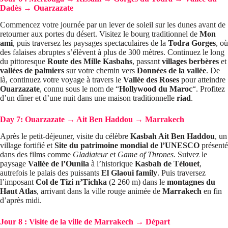
Dadès → Ouarzazate
Commencez votre journée par un lever de soleil sur les dunes avant de
retourner aux portes du désert. Visitez le bourg traditionnel de
Mon
ami
, puis traversez les paysages spectaculaires de la
Todra Gorges
, où
des falaises abruptes s’élèvent à plus de 300 mètres. Continuez le long
du pittoresque
Route des Mille Kasbahs
, passant
villages berbères
et
vallées de palmiers
sur votre chemin vers
Données de la vallée
. De
là, continuez votre voyage à travers le
Vallée des Roses
pour atteindre
Ouarzazate
, connu sous le nom de “
Hollywood du Maroc
“. Profitez
d’un dîner et d’une nuit dans une maison traditionnelle
riad
.
Day 7: Ouarzazate → Ait Ben Haddou → Marrakech
Après le petit-déjeuner, visite du célèbre
Kasbah Ait Ben Haddou
, un
village fortifié et
Site du patrimoine mondial de l’UNESCO
présenté
dans des films comme
Gladiateur
et
Game of Thrones
. Suivez le
paysage
Vallée de l’Ounila
à l’historique
Kasbah de Télouet
,
autrefois le palais des puissants
El Glaoui family
. Puis traversez
l’imposant
Col de Tizi n’Tichka
(2 260 m) dans le
montagnes du
Haut Atlas
, arrivant dans la ville rouge animée de
Marrakech
en fin
d’après midi.
Jour 8 : Visite de la ville de Marrakech → Départ