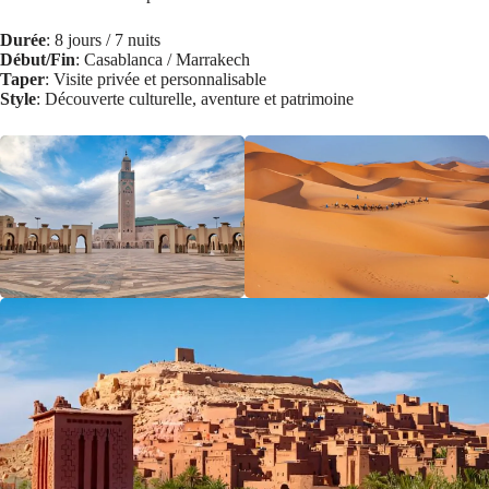
Durée
: 8 jours / 7 nuits
Début/Fin
: Casablanca / Marrakech
Taper
: Visite privée et personnalisable
Style
: Découverte culturelle, aventure et patrimoine