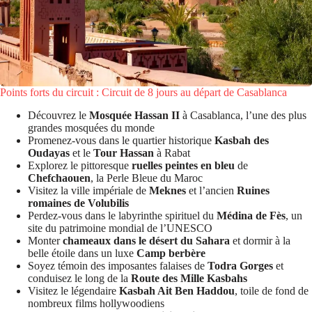
Points forts du circuit : Circuit de 8 jours au départ de Casablanca
Découvrez le
Mosquée Hassan II
à Casablanca, l’une des plus
grandes mosquées du monde
Promenez-vous dans le quartier historique
Kasbah des
Oudayas
et le
Tour Hassan
à Rabat
Explorez le pittoresque
ruelles peintes en bleu
de
Chefchaouen
, la Perle Bleue du Maroc
Visitez la ville impériale de
Meknes
et l’ancien
Ruines
romaines de Volubilis
Perdez-vous dans le labyrinthe spirituel du
Médina de Fès
, un
site du patrimoine mondial de l’UNESCO
Monter
chameaux dans le désert du Sahara
et dormir à la
belle étoile dans un luxe
Camp berbère
Soyez témoin des imposantes falaises de
Todra Gorges
et
conduisez le long de la
Route des Mille Kasbahs
Visitez le légendaire
Kasbah Ait Ben Haddou
, toile de fond de
nombreux films hollywoodiens