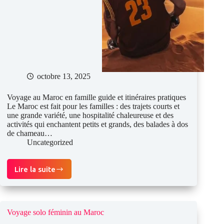
octobre 13, 2025
Voyage au Maroc en famille guide et itinéraires pratiques
Le Maroc est fait pour les familles : des trajets courts et
une grande variété, une hospitalité chaleureuse et des
activités qui enchantent petits et grands, des balades à dos
de chameau…
Uncategorized
Lire la suite
Voyage
au
Maroc
avec
des
Voyage solo féminin au Maroc
enfants:
Guide