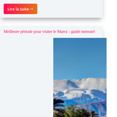
Lire la suite
Tannerie
Chouara
de
Fès :
comment
Meilleure période pour visiter le Maroc : guide mensuel
visiter
les
cuves
de
teinture
emblématiques
du
Maroc