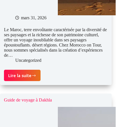
mars 31, 2026
Le Maroc, terre envoûtante caractérisée par la diversité de
ses paysages et la richesse de son patrimoine culturel,
offre un voyage inoubliable dans ses paysages
époustouflants. désert régions. Chez Morocco on Tour,
nous sommes spécialisés dans la création d’expériences
de…
Uncategorized
Lire la suite
Camps
privés
et
bivouacs
mobiles
Guide de voyage à Dakhla
dans
le
désert
du
Sahara
marocain