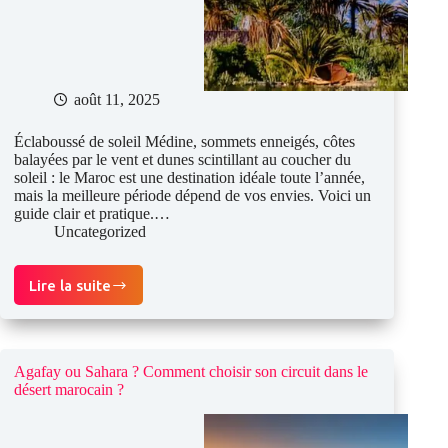
août 11, 2025
Éclaboussé de soleil Médine, sommets enneigés, côtes
balayées par le vent et dunes scintillant au coucher du
soleil : le Maroc est une destination idéale toute l’année,
mais la meilleure période dépend de vos envies. Voici un
guide clair et pratique.…
Uncategorized
Lire la suite
Meilleure
période
pour
visiter
le
Agafay ou Sahara ? Comment choisir son circuit dans le
Maroc :
désert marocain ?
guide
mensuel