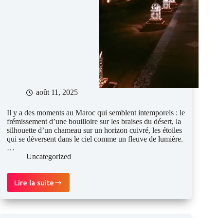
août 11, 2025
Il y a des moments au Maroc qui semblent intemporels : le
frémissement d’une bouilloire sur les braises du désert, la
silhouette d’un chameau sur un horizon cuivré, les étoiles
qui se déversent dans le ciel comme un fleuve de lumière.
…
Uncategorized
Lire la suite
Sous
le
ciel
du