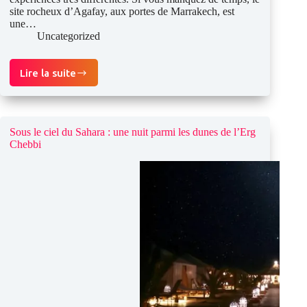
site rocheux d’Agafay, aux portes de Marrakech, est
une…
Uncategorized
Lire la suite
Agafay
ou
Sahara ?
Comment
choisir
Sous le ciel du Sahara : une nuit parmi les dunes de l’Erg
son
Chebbi
circuit
dans
le
désert
marocain ?