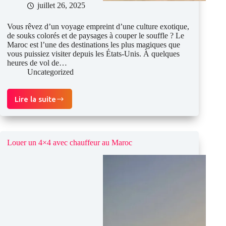
juillet 26, 2025
Vous rêvez d’un voyage empreint d’une culture exotique,
de souks colorés et de paysages à couper le souffle ? Le
Maroc est l’une des destinations les plus magiques que
vous puissiez visiter depuis les États-Unis. À quelques
heures de vol de…
Uncategorized
Lire la suite
Voyager
des
États-
Unis
au
Louer un 4×4 avec chauffeur au Maroc
Maroc :
tout
ce
que
vous
devez
savoir