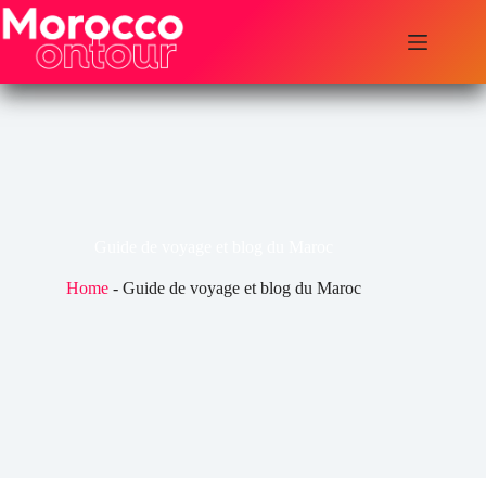
Passer
au
contenu
Guide de voyage et blog du Maroc
Home
-
Guide de voyage et blog du Maroc