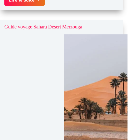
Louer
un
4×4
avec
chauffeur
Guide voyage Sahara Désert Merzouga
au
Maroc