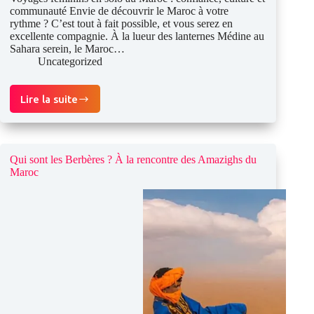
communauté Envie de découvrir le Maroc à votre
rythme ? C’est tout à fait possible, et vous serez en
excellente compagnie. À la lueur des lanternes Médine au
Sahara serein, le Maroc…
Uncategorized
Lire la suite
Voyage
solo
féminin
au
Maroc
Qui sont les Berbères ? À la rencontre des Amazighs du
Maroc