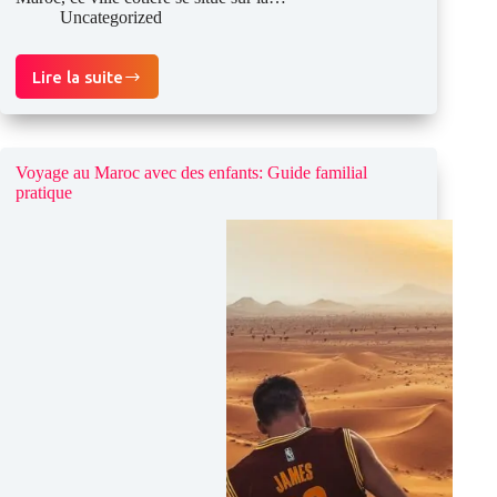
Uncategorized
Lire la suite
Guide
de
voyage
à
Dakhla
Voyage au Maroc avec des enfants: Guide familial
pratique