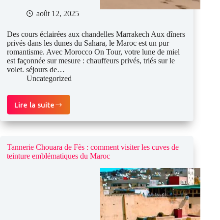
août 12, 2025
Des cours éclairées aux chandelles Marrakech Aux dîners
privés dans les dunes du Sahara, le Maroc est un pur
romantisme. Avec Morocco On Tour, votre lune de miel
est façonnée sur mesure : chauffeurs privés, triés sur le
volet. séjours de…
Uncategorized
Lire la suite
Lune
de
miel
de
luxe
Tannerie Chouara de Fès : comment visiter les cuves de
au
teinture emblématiques du Maroc
Maroc