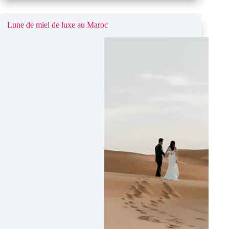
les
Berbères ?
À
Lune de miel de luxe au Maroc
la
rencontre
des
Amazighs
du
Maroc