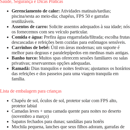
Saúde, Segurança e Dicas Práticas
Gerenciamento de calor:
Atividades matinais/tardias;
piscina/sesta ao meio-dia; chapéus, FPS 50 e garrafas
reutilizáveis.
Assentos de carro:
Solicite assentos adequados à sua idade; nós
os fornecemos com seu veículo particular.
Comida e água:
Prefira água engarrafada/filtrada; escolha frutas
descascadas e refeições bem cozidas para estômagos sensíveis.
Carrinhos de bebê:
Útil em áreas modernas; um suporte é
melhor para degraus e paralelepípedos em medinas mais antigas.
Banho turco:
Muitos spas oferecem sessões familiares ou salas
privativas; reservaremos opções adequadas.
Ramadã:
Dias tranquilos e noites festivas; ajustamos os horários
das refeições e dos passeios para uma viagem tranquila em
família.
Lista de embalagem para crianças
Chapéu de sol, óculos de sol, protetor solar com FPS alto,
protetor labial
Camadas leves + uma camada quente para noites no deserto
(novembro a março)
Sapatos fechados para dunas; sandálias para hotéis
Mochila pequena, lanches que seus filhos adoram, garrafas de