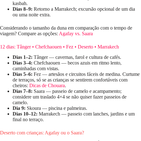
kasbah.
Dias 8–9:
Retorno a Marrakech; excursão opcional de um dia
ou uma noite extra.
Considerando o tamanho da duna em comparação com o tempo de
viagem? Compare as opções:
Agafay vs. Saara
12 dias: Tânger • Chefchaouen • Fez • Deserto • Marrakech
Dias 1–2:
Tânger — cavernas, farol e cultura de cafés.
Dias 3–4:
Chefchaouen — becos azuis em ritmo lento,
caminhadas com vistas.
Dias 5–6:
Fez — artesãos e circuitos fáceis de medina. Curtume
de terraços, só se as crianças se sentirem confortáveis ​​com
cheiros:
Dicas de Chouara
.
Dias 7–8:
Saara — passeio de camelo e acampamento;
considere um traslado 4×4 se não quiser fazer passeios de
camelo.
Dia 9:
Skoura — piscina e palmeiras.
Dias 10–12:
Marrakech — passeio com lanches, jardins e um
final no terraço.
Deserto com crianças: Agafay ou o Saara?