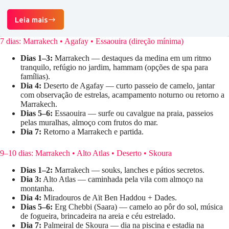
Leia mais
Passeio
de
Ano
7 dias: Marrakech • Agafay • Essaouira (direção mínima)
Novo
com
Dias 1–3:
Marrakech — destaques da medina em um ritmo
Crianças
tranquilo, refúgio no jardim, hammam (opções de spa para
no
famílias).
Deserto
Dia 4:
Deserto de Agafay — curto passeio de camelo, jantar
do
com observação de estrelas, acampamento noturno ou retorno a
Marrocos
Marrakech.
Dias 5–6:
Essaouira — surfe ou cavalgue na praia, passeios
pelas muralhas, almoço com frutos do mar.
Dia 7:
Retorno a Marrakech e partida.
9–10 dias: Marrakech • Alto Atlas • Deserto • Skoura
Dias 1–2:
Marrakech — souks, lanches e pátios secretos.
Dia 3:
Alto Atlas — caminhada pela vila com almoço na
montanha.
Dia 4:
Miradouros de Aït Ben Haddou + Dades.
Dias 5–6:
Erg Chebbi (Saara) — camelo ao pôr do sol, música
de fogueira, brincadeira na areia e céu estrelado.
Dia 7:
Palmeiral de Skoura — dia na piscina e estadia na