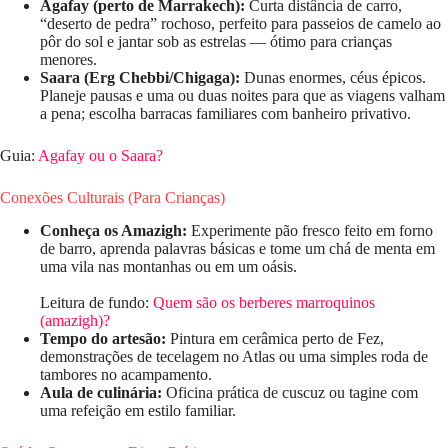
Agafay (perto de Marrakech):
Curta distância de carro,
“deserto de pedra” rochoso, perfeito para passeios de camelo ao
pôr do sol e jantar sob as estrelas — ótimo para crianças
menores.
Saara (Erg Chebbi/Chigaga):
Dunas enormes, céus épicos.
Planeje pausas e uma ou duas noites para que as viagens valham
a pena; escolha barracas familiares com banheiro privativo.
Guia:
Agafay ou o Saara?
Conexões Culturais (Para Crianças)
Conheça os Amazigh:
Experimente pão fresco feito em forno
de barro, aprenda palavras básicas e tome um chá de menta em
uma vila nas montanhas ou em um oásis.
Leitura de fundo:
Quem são os berberes marroquinos
(amazigh)?
Tempo do artesão:
Pintura em cerâmica perto de Fez,
demonstrações de tecelagem no Atlas ou uma simples roda de
tambores no acampamento.
Aula de culinária:
Oficina prática de cuscuz ou tagine com
uma refeição em estilo familiar.