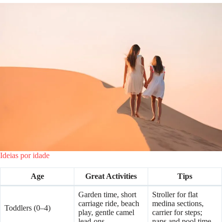
Ideias por idade
Age
Great Activities
Tips
Garden time, short
Stroller for flat
carriage ride, beach
medina sections,
Toddlers (0–4)
play, gentle camel
carrier for steps;
lead-ons
naps and pool time