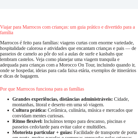
Viajar para Marrocos com crianças: um guia prático e divertido para a
família
Marrocos é feito para famílias: viagens curtas com enorme variedade,
hospitalidade calorosa e atividades que encantam crianças e pais — de
passeios de camelo ao pôr do sol a aulas de surfe e kasbahs que
lembram castelos. Veja como planejar uma viagem tranquila e
adequada para crianças com a Morocco On Tour, incluindo quando ir,
onde se hospedar, ideias para cada faixa etária, exemplos de itinerários
e dicas de bagagem.
Por que Marrocos funciona para as famílias
Grandes experiências, distâncias administráveis:
Cidade,
montanhas, litoral e deserto em uma só viagem.
Cultura prática:
Cerâmica, culinária, música e mercados que
convidam mentes curiosas.
Ritmo flexível:
Incluímos tempo para descanso, piscinas e
passeios cedo/tarde para evitar calor e multidões.
Motorista particular + guias:
Facilidade de transporte de porta
em porta, muitas paradas e surpresas aprovadas pelas crianças.