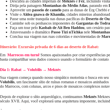
Descubra as cidades imperiais de
Meknès
e
Fez
, incluindo visit
Dirija pela paisagem
Montanhas do Médio Atlas
, parando em
Aproveite um
passeio de camelo
para as dunas de Erg Chebbi e 
Visite o
Aldea gnawa de Khamlia
, cidades mineiras abandona
Passe uma noite tranquila nas dunas pacíficas do
Deserto de Ou
Caminhe sob os penhascos imponentes do
Gargantas do Todra
Faça um tour pelo
Kasbah de Ait Ben Haddou
, um cenário pa
Atravessando o dramático
Passo Tizi nTichka
nele
Montanhas 
Conclua sua viagem nas ruas coloridas e movimentadas de
Marr
Itinerário: Excursão privada de 6 dias ao deserto de Rabat:
Em
Marrocos em turnê
Somos apaixonados por criar experiências pers
basta compartilhar seus dados conosco usando o formulário de contato 
Dia 1: Rabat → Volubilis → Meknès
Sua viagem começa quando nosso simpático motorista o busca em seu 
Volubilis
, um fascinante sítio de ruínas romanas e mosaicos aninha
do Marrocos, com colunas, arcos e pisos de mosaicos complexos notav
Depois de explorar o sítio arqueológico, continuamos
Meknès
Meknes, 
século XVII. Aqui, você explorará uma arquitetura imponente, incluin