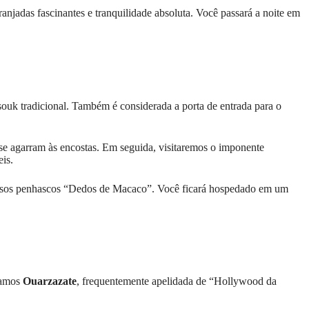
njadas fascinantes e tranquilidade absoluta. Você passará a noite em
o souk tradicional. Também é considerada a porta de entrada para o
s se agarram às encostas. Em seguida, visitaremos o imponente
is.
osos penhascos “Dedos de Macaco”. Você ficará hospedado em um
egamos
Ouarzazate
, frequentemente apelidada de “Hollywood da