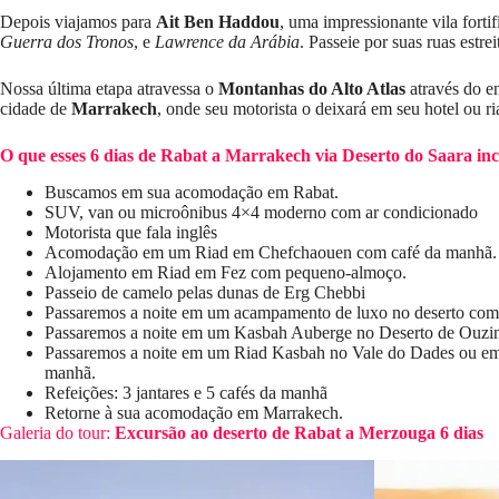
Depois viajamos para
Ait Ben Haddou
, uma impressionante vila fort
Guerra dos Tronos
, e
Lawrence da Arábia
. Passeie por suas ruas estre
Nossa última etapa atravessa o
Montanhas do Alto Atlas
através do e
cidade de
Marrakech
, onde seu motorista o deixará em seu hotel ou r
O que esses 6 dias de Rabat a Marrakech via Deserto do Saara in
Buscamos em sua acomodação em Rabat.
SUV, van ou microônibus 4×4 moderno com ar condicionado
Motorista que fala inglês
Acomodação em um Riad em Chefchaouen com café da manhã.
Alojamento em Riad em Fez com pequeno-almoço.
Passeio de camelo pelas dunas de Erg Chebbi
Passaremos a noite em um acampamento de luxo no deserto com j
Passaremos a noite em um Kasbah Auberge no Deserto de Ouzina
Passaremos a noite em um Riad Kasbah no Vale do Dades ou em 
manhã.
Refeições: 3 jantares e 5 cafés da manhã
Retorne à sua acomodação em Marrakech.
Galeria do tour:
Excursão ao deserto de Rabat a Merzouga
6 dias