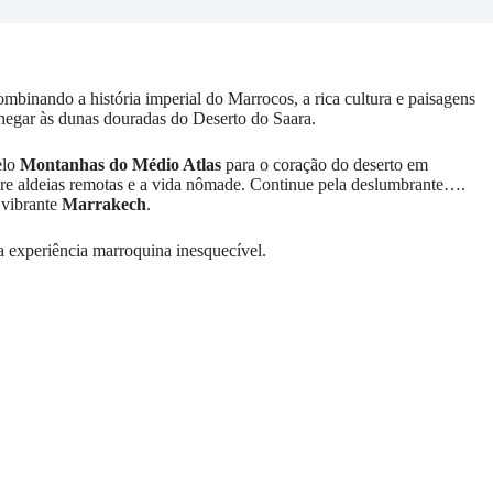
mbinando a história imperial do Marrocos, a rica cultura e paisagens
chegar às dunas douradas do Deserto do Saara.
elo
Montanhas do Médio Atlas
para o coração do deserto em
ore aldeias remotas e a vida nômade. Continue pela deslumbrante….
 vibrante
Marrakech
.
a experiência marroquina inesquecível.