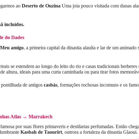
hegarmos ao
Deserto de Ouzina
Uma joia pouco visitada com dunas alara
ã incluídos.
le do Dades
Meu amigo
, a primeira capital da dinastia alauíta e lar de um animad
irais se estendem ao longo do leito do rio e casas tradicionais berbere
e altura, ideais para uma curta caminhada ou para tirar fotos memoráve
 pontilhada de antigos
casbás
, formações rochosas incomuns e os fam
nhas Atlas → Marrakech
 famosa por suas flores primaveris e destilarias perfumadas. Então ch
eslumbrante
Kasbah de Taourirt
, outrora a fortaleza da dinastia Glaoui.