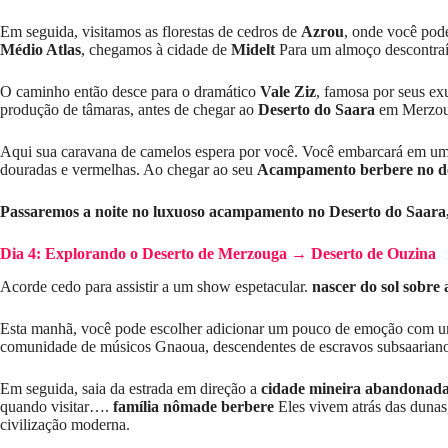
Em seguida, visitamos as florestas de cedros de
Azrou
, onde você pod
Médio Atlas
, chegamos à cidade de
Midelt
Para um almoço descontra
O caminho então desce para o dramático
Vale Ziz
, famosa por seus ex
produção de tâmaras, antes de chegar ao
Deserto do Saara
em Merzou
Aqui sua caravana de camelos espera por você. Você embarcará em u
douradas e vermelhas. Ao chegar ao seu
Acampamento berbere no d
Passaremos a noite no luxuoso acampamento no Deserto do Saara, 
Dia 4: Explorando o Deserto de Merzouga → Deserto de Ouzina
Acorde cedo para assistir a um show espetacular.
nascer do sol sobre
Esta manhã, você pode escolher adicionar um pouco de emoção com 
comunidade de músicos Gnaoua, descendentes de escravos subsaarianos.
Em seguida, saia da estrada em direção a
cidade mineira abandonad
quando visitar….
família nômade berbere
Eles vivem atrás das dunas,
civilização moderna.