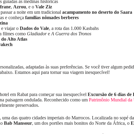
as guiadas às medinas históricas
Ifrane
,
Azrou
, e o
Vale Ziz
passar a noite em um tradicional
acampamento no deserto do Saara
das e conheça
famílias nômades berberes
zina
e viajar o
Dados do Vale
, a rota das 1.000 Kasbahs
ra filmes como
Gladiador
e
A Guerra dos Tronos
do Alto Atlas
akech
onalizadas, adaptadas às suas preferências. Se você tiver algum pedido e
abaixo. Estamos aqui para tornar sua viagem inesquecível!
hotel em Rabat para começar sua inesquecível
Excursão de 6 dias de
dos na paisagem ondulada. Reconhecido como um
Patrimônio Mundial 
elmente preservados.
uma das quatro cidades imperiais do Marrocos. Localizada no sopé da C
do
Bab Mansour
, um dos portões mais bonitos do Norte da África, o
E