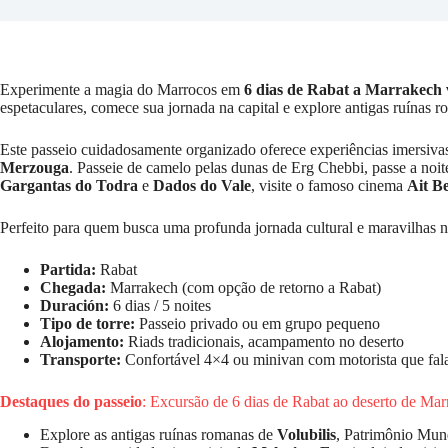
Experimente a magia do Marrocos em
6 dias de Rabat a Marrakech 
espetaculares, comece sua jornada na capital e explore antigas ruínas 
Este passeio cuidadosamente organizado oferece experiências imersiv
Merzouga
. Passeie de camelo pelas dunas de Erg Chebbi, passe a no
Gargantas do Todra
e
Dados do Vale
, visite o famoso cinema
Ait B
Perfeito para quem busca uma profunda jornada cultural e maravilhas n
Partida:
Rabat
Chegada:
Marrakech (com opção de retorno a Rabat)
Duración:
6 dias / 5 noites
Tipo de torre:
Passeio privado ou em grupo pequeno
Alojamento:
Riads tradicionais, acampamento no deserto
Transporte:
Confortável 4×4 ou minivan com motorista que fala
Destaques do passeio
: Excursão de 6 dias de Rabat ao deserto de Ma
Explore as antigas ruínas romanas de
Volubilis
, Patrimônio Mu