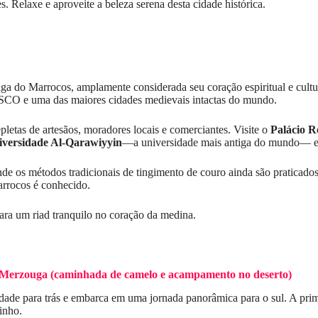
Relaxe e aproveite a beleza serena desta cidade histórica.
tiga do Marrocos, amplamente considerada seu coração espiritual e cult
SCO e uma das maiores cidades medievais intactas do mundo.
epletas de artesãos, moradores locais e comerciantes. Visite o
Palácio R
iversidade Al-Qarawiyyin
—a universidade mais antiga do mundo— e
nde os métodos tradicionais de tingimento de couro ainda são praticado
Marrocos é conhecido.
 para um riad tranquilo no coração da medina.
Merzouga (caminhada de camelo e acampamento no deserto)
dade para trás e embarca em uma jornada panorâmica para o sul. A pri
inho.