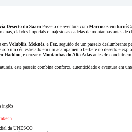
via Deserto do Saara
Passeio de aventura com
Marrocos em turnê
Co
romanas, cidades imperiais e majestosas cadeias de montanhas antes de 
as em
Volubilis
,
Meknès
, e
Fez
, seguido de um passeio deslumbrante p
ite sob um céu estrelado em um acampamento berbere no deserto e expl
en Haddou
, e cruzar o
Montanhas do Alto Atlas
antes de concluir em
aturais, este passeio combina conforto, autenticidade e aventura em um
 inglês
rrakech
ndial da UNESCO