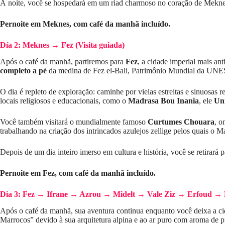
À noite, você se hospedará em um riad charmoso no coração de Meknes. 
Pernoite em Meknes, com café da manhã incluído.
Día 2: Meknes → Fez (Visita guiada)
Após o café da manhã, partiremos para
Fez
, a cidade imperial mais an
completo a pé
da medina de Fez el-Bali, Patrimônio Mundial da UNE
O dia é repleto de exploração: caminhe por vielas estreitas e sinuosas r
locais religiosos e educacionais, como o
Madrasa Bou Inania
, ele
Un
Você também visitará o mundialmente famoso
Curtumes Chouara
, o
trabalhando na criação dos intrincados azulejos zellige pelos quais o 
Depois de um dia inteiro imerso em cultura e história, você se retirará
Pernoite em Fez, com café da manhã incluído.
Dia 3: Fez → Ifrane → Azrou → Midelt → Vale Ziz → Erfoud → 
Após o café da manhã, sua aventura continua enquanto você deixa a ci
Marrocos” devido à sua arquitetura alpina e ao ar puro com aroma de p