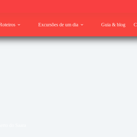
Roteiros
Excursões de um dia
Guia & blog
C
erto do Saara