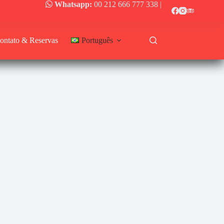
Whatsapp:
00 212 666 777 338
|
ontato & Reservas
Português