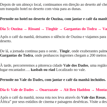
Depois de um almoço local, continuamos em direção ao deserto até c
um tranquilo hotel no deserto com vista para as dunas.
Pernoite no hotel no deserto de Ouzina, com jantar e café da manh
Dia 5: Ouzina → Rissani → Tinghir → Gargantas do Todra → Va
Após o café da manhã, deixamos o silêncio de Ouzina e viajamos para
deserto.
De lá, a jornada continua para o oeste..
Tingir
, onde exuberantes palme
Gargantas do Todra
, onde penhascos íngremes chegam a 200 metros d
À tarde, percorreremos a pitoresca cidade
Vale dos Dados
, uma região
lugar encantador….
kasbah ou riad
Localizado no vale.
Pernoite no Vale do Dades, com jantar e café da manhã incluídos.
Dia 6: Vale de Dades → Ouarzazate → Ait Ben Haddou → Monta
Após o café da manhã, nossa rota nos leva através do
Vale das Rosas
,
África” ​​​​por seus estúdios de cinema e paisagens desérticas. Visite a d