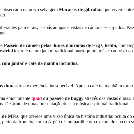
e observar a natureza selvagem
Macacos-de-gibraltar
que vivem entre
ído.
uberantes palmeirais, casbás antigas e vistas de cânions escarpados. 
ga.
ma
Passeio de camelo pelas dunas douradas de Erg Chebbi
, contemp
eserto
Desfrute de um jantar tradicional marroquino, música ao vivo ao 
com jantar e café da manhã incluídos.
 as dunas
Uma experiência inesquecível. Após o café da manhã, retorno
uma emocionante
quad
ou passeio de buggy
através das vastas dunas.
 Desfrute de uma apresentação de sua música espiritual tradicional.
a de MFis
, que oferece uma visão única da história industrial oculta d
 perto da fronteira com a Argélia. Compartilhe uma xícara de chá em su