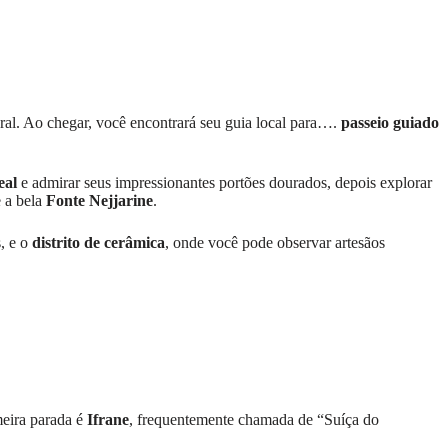
ural. Ao chegar, você encontrará seu guia local para….
passeio guiado
eal
e admirar seus impressionantes portões dourados, depois explorar
 a bela
Fonte Nejjarine
.
s, e o
distrito de cerâmica
, onde você pode observar artesãos
meira parada é
Ifrane
, frequentemente chamada de “Suíça do