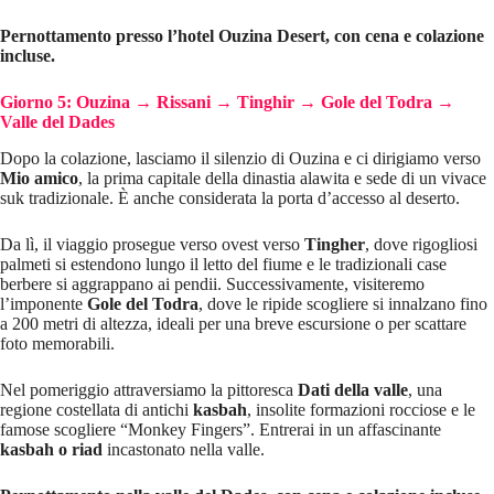
Pernottamento presso l’hotel Ouzina Desert, con cena e colazione
incluse.
Giorno 5: Ouzina → Rissani → Tinghir → Gole del Todra →
Valle del Dades
Dopo la colazione, lasciamo il silenzio di Ouzina e ci dirigiamo verso
Mio amico
, la prima capitale della dinastia alawita e sede di un vivace
suk tradizionale. È anche considerata la porta d’accesso al deserto.
Da lì, il viaggio prosegue verso ovest verso
Tingher
, dove rigogliosi
palmeti si estendono lungo il letto del fiume e le tradizionali case
berbere si aggrappano ai pendii. Successivamente, visiteremo
l’imponente
Gole del Todra
, dove le ripide scogliere si innalzano fino
a 200 metri di altezza, ideali per una breve escursione o per scattare
foto memorabili.
Nel pomeriggio attraversiamo la pittoresca
Dati della valle
, una
regione costellata di antichi
kasbah
, insolite formazioni rocciose e le
famose scogliere “Monkey Fingers”. Entrerai in un affascinante
kasbah o riad
incastonato nella valle.