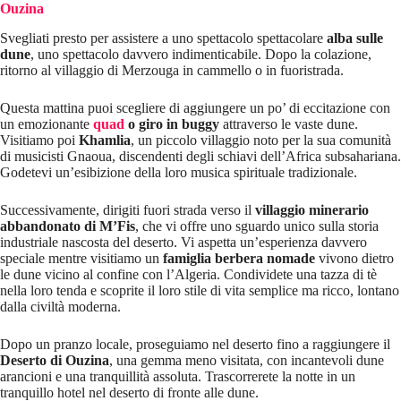
Ouzina
Svegliati presto per assistere a uno spettacolo spettacolare
alba sulle
dune
, uno spettacolo davvero indimenticabile. Dopo la colazione,
ritorno al villaggio di Merzouga in cammello o in fuoristrada.
Questa mattina puoi scegliere di aggiungere un po’ di eccitazione con
un emozionante
quad
o giro in buggy
attraverso le vaste dune.
Visitiamo poi
Khamlia
, un piccolo villaggio noto per la sua comunità
di musicisti Gnaoua, discendenti degli schiavi dell’Africa subsahariana.
Godetevi un’esibizione della loro musica spirituale tradizionale.
Successivamente, dirigiti fuori strada verso il
villaggio minerario
abbandonato di M’Fis
, che vi offre uno sguardo unico sulla storia
industriale nascosta del deserto. Vi aspetta un’esperienza davvero
speciale mentre visitiamo un
famiglia berbera nomade
vivono dietro
le dune vicino al confine con l’Algeria. Condividete una tazza di tè
nella loro tenda e scoprite il loro stile di vita semplice ma ricco, lontano
dalla civiltà moderna.
Dopo un pranzo locale, proseguiamo nel deserto fino a raggiungere il
Deserto di Ouzina
, una gemma meno visitata, con incantevoli dune
arancioni e una tranquillità assoluta. Trascorrerete la notte in un
tranquillo hotel nel deserto di fronte alle dune.