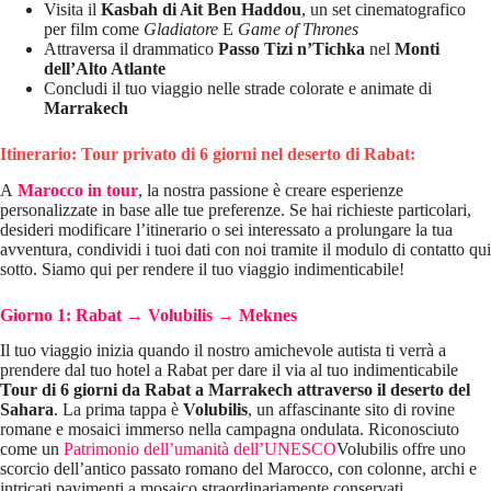
Visita il
Kasbah di Ait Ben Haddou
, un set cinematografico
per film come
Gladiatore
E
Game of Thrones
Attraversa il drammatico
Passo Tizi n’Tichka
nel
Monti
dell’Alto Atlante
Concludi il tuo viaggio nelle strade colorate e animate di
Marrakech
Itinerario: Tour privato di 6 giorni nel deserto di Rabat:
A
Marocco in tour
, la nostra passione è creare esperienze
personalizzate in base alle tue preferenze. Se hai richieste particolari,
desideri modificare l’itinerario o sei interessato a prolungare la tua
avventura, condividi i tuoi dati con noi tramite il modulo di contatto qui
sotto. Siamo qui per rendere il tuo viaggio indimenticabile!
Giorno 1: Rabat → Volubilis → Meknes
Il tuo viaggio inizia quando il nostro amichevole autista ti verrà a
prendere dal tuo hotel a Rabat per dare il via al tuo indimenticabile
Tour di 6 giorni da Rabat a Marrakech attraverso il deserto del
Sahara
. La prima tappa è
Volubilis
, un affascinante sito di rovine
romane e mosaici immerso nella campagna ondulata. Riconosciuto
come un
Patrimonio dell’umanità dell’UNESCO
Volubilis offre uno
scorcio dell’antico passato romano del Marocco, con colonne, archi e
intricati pavimenti a mosaico straordinariamente conservati.