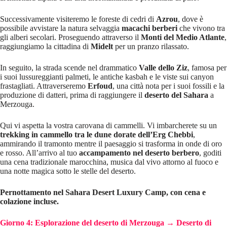
Successivamente visiteremo le foreste di cedri di
Azrou
, dove è
possibile avvistare la natura selvaggia
macachi berberi
che vivono tra
gli alberi secolari. Proseguendo attraverso il
Monti del Medio Atlante
,
raggiungiamo la cittadina di
Midelt
per un pranzo rilassato.
In seguito, la strada scende nel drammatico
Valle dello Ziz
, famosa per
i suoi lussureggianti palmeti, le antiche kasbah e le viste sui canyon
frastagliati. Attraverseremo
Erfoud
, una città nota per i suoi fossili e la
produzione di datteri, prima di raggiungere il
deserto del Sahara
a
Merzouga.
Qui vi aspetta la vostra carovana di cammelli. Vi imbarcherete su un
trekking in cammello tra le dune dorate dell’Erg Chebbi
,
ammirando il tramonto mentre il paesaggio si trasforma in onde di oro
e rosso. All’arrivo al tuo
accampamento nel deserto berbero
, goditi
una cena tradizionale marocchina, musica dal vivo attorno al fuoco e
una notte magica sotto le stelle del deserto.
Pernottamento nel Sahara Desert Luxury Camp, con cena e
colazione incluse.
Giorno 4: Esplorazione del deserto di Merzouga → Deserto di