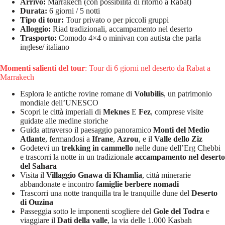
Arrivo:
Marrakech (con possibilità di ritorno a Rabat)
Durata:
6 giorni / 5 notti
Tipo di tour:
Tour privato o per piccoli gruppi
Alloggio:
Riad tradizionali, accampamento nel deserto
Trasporto:
Comodo 4×4 o minivan con autista che parla
inglese/ italiano
Momenti salienti del tour
: Tour di 6 giorni nel deserto da Rabat a
Marrakech
Esplora le antiche rovine romane di
Volubilis
, un patrimonio
mondiale dell’UNESCO
Scopri le città imperiali di
Meknes
E
Fez
, comprese visite
guidate alle medine storiche
Guida attraverso il paesaggio panoramico
Monti del Medio
Atlante
, fermandosi a
Ifrane
,
Azrou
, e il
Valle dello Ziz
Godetevi un
trekking in cammello
nelle dune dell’Erg Chebbi
e trascorri la notte in un tradizionale
accampamento nel deserto
del Sahara
Visita il
Villaggio Gnawa di Khamlia
, città minerarie
abbandonate e incontro
famiglie berbere nomadi
Trascorri una notte tranquilla tra le tranquille dune del
Deserto
di Ouzina
Passeggia sotto le imponenti scogliere del
Gole del Todra
e
viaggiare il
Dati della valle
, la via delle 1.000 Kasbah