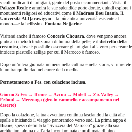
vicoli brulicanti di artigiani, gente del posto e commercianti. Visita il
Palazzo Reale
e ammira le sue splendide porte dorate, quindi esplora i
monumenti religiosi ed educativi come il
Madrasa Bou Inania
, IL
Università Al-Qarawiyyin
—la più antica università esistente al
mondo—e la bellissima
Fontana Nejjarine
.
Visiterai anche il famoso
Concerie Chouara
, dove vengono ancora
praticati i metodi tradizionali di tintura della pelle, e il
distretto della
ceramica
, dove è possibile osservare gli artigiani al lavoro per creare le
intricate piastrelle zellige per cui il Marocco è famoso.
Dopo un’intera giornata immersi nella cultura e nella storia, vi ritirerete
in un tranquillo riad nel cuore della medina.
Pernottamento a Fes, con colazione inclusa.
Giorno 3: Fes → Ifrane → Azrou → Midelt → Ziz Valley →
Erfoud → Merzouga (giro in cammello e accampamento nel
deserto)
Dopo la colazione, la tua avventura continua lasciandoti la città alle
spalle e iniziando il viaggio panoramico verso sud. La prima tappa è
Ifrane
, spesso definita la “Svizzera del Marocco” grazie alla sua
architettura alpina e all’aria incontaminata e profumata di pino.