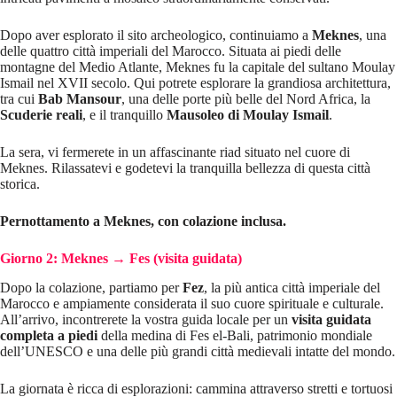
Dopo aver esplorato il sito archeologico, continuiamo a
Meknes
, una
delle quattro città imperiali del Marocco. Situata ai piedi delle
montagne del Medio Atlante, Meknes fu la capitale del sultano Moulay
Ismail nel XVII secolo. Qui potrete esplorare la grandiosa architettura,
tra cui
Bab Mansour
, una delle porte più belle del Nord Africa, la
Scuderie reali
, e il tranquillo
Mausoleo di Moulay Ismail
.
La sera, vi fermerete in un affascinante riad situato nel cuore di
Meknes. Rilassatevi e godetevi la tranquilla bellezza di questa città
storica.
Pernottamento a Meknes, con colazione inclusa.
Giorno 2: Meknes → Fes (visita guidata)
Dopo la colazione, partiamo per
Fez
, la più antica città imperiale del
Marocco e ampiamente considerata il suo cuore spirituale e culturale.
All’arrivo, incontrerete la vostra guida locale per un
visita guidata
completa a piedi
della medina di Fes el-Bali, patrimonio mondiale
dell’UNESCO e una delle più grandi città medievali intatte del mondo.
La giornata è ricca di esplorazioni: cammina attraverso stretti e tortuosi