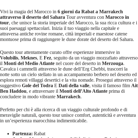
Vivi la magia del Marocco in
6 giorni da Rabat a Marrakech
attraverso il deserto del Sahara
Tour avventura con
Marocco in
tour
, che unisce la storia imperiale del Marocco, la sua ricca cultura e i
suoi paesaggi spettacolari. Inizia il tuo viaggio nella capitale e
attraversa antiche rovine romane, città imperiali e maestose catene
montuose prima di raggiungere le dune dorate del deserto del Sahara.
Questo tour attentamente curato offre esperienze immersive in
Volubilis
,
Meknes
, E
Fez
, seguito da un viaggio mozzafiato attraverso
il
Monti del Medio Atlante
nel cuore del deserto in
Merzouga
.
Cavalca i cammelli attraverso le dune dell’Erg Chebbi, trascorri la
notte sotto un cielo stellato in un accampamento berbero nel deserto ed
esplora remoti villaggi desertici e la vita nomade. Prosegui attraverso il
suggestivo
Gole del Todra
E
Dati della valle
, visita il famoso film
Ait
Ben Haddou
, e attraversare il
Monti dell’Alto Atlante
prima di
concludere in modo vibrante
Marrakech
.
Perfetto per chi è alla ricerca di un viaggio culturale profondo e di
meraviglie naturali, questo tour unisce comfort, autenticità e avventura
in un’esperienza marocchina indimenticabile.
Partenza:
Rabat