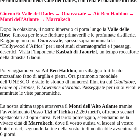
Pernottamento nella valle del Dades, con cena e colazione incluse.
Giorno 6: Valle del Dades → Ouarzazate → Ait Ben Haddou →
Monti dell’Atlante → Marrakech
Dopo la colazione, il nostro itinerario ci porta lungo la
Valle delle
Rose
, famosa per le sue fioriture primaverili e le profumate distillerie.
Raggiungiamo poi
Ouarzazate
, spesso soprannominata la
“Hollywood d’Africa” ​​per i suoi studi cinematografici e i paesaggi
desertici. Visita l’imponente
Kasbah di Taourirt
, un tempo roccaforte
della dinastia Glaoui.
Poi viaggiamo verso
Ait Ben Haddou
, un villaggio fortificato
mozzafiato fatto di argilla e pietra. Ora patrimonio mondiale
dell’UNESCO, è stato lo sfondo di numerosi film, tra cui
Gladiatore
,
Game of Thrones
, E
Lawrence d’Arabia
. Passeggiate per i suoi vicoli e
ammirate le viste panoramiche.
La nostra ultima tappa attraversa il
Monti dell’Alto Atlante
tramite
l’avvolgimento
Passo Tizi n’Tichka
(2.260 metri), offrendo scenari
spettacolari ad ogni curva. Nel tardo pomeriggio, scendiamo nella
vivace città di
Marrakech
, dove il vostro autista vi lascerà al vostro
hotel o riad, segnando la fine della vostra indimenticabile avventura di
6 giorni.