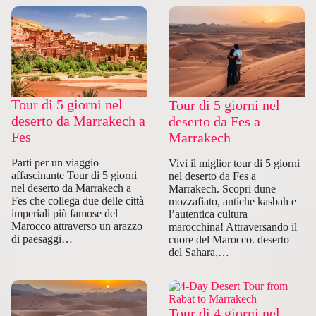
Tour di 5 giorni nel
Tour di 5 giorni nel
deserto da Marrakech a
deserto da Fes a
Fes
Marrakech
Parti per un viaggio
Vivi il miglior tour di 5 giorni
affascinante Tour di 5 giorni
nel deserto da Fes a
nel deserto da Marrakech a
Marrakech. Scopri dune
Fes che collega due delle città
mozzafiato, antiche kasbah e
imperiali più famose del
l’autentica cultura
Marocco attraverso un arazzo
marocchina! Attraversando il
di paesaggi…
cuore del Marocco. deserto
del Sahara,…
Tour di 4 giorni nel