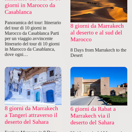
giorni in Marocco da
Casablanca
Panoramica del tour: Itinerario
8 giorni da Marrakech
del tour di 10 giorni in
al deserto e al sud del
Marocco da Casablanca Parti
Marocco
per un viaggio avvincente
Itinerario del tour di 10 giorni
in Marocco da Casablanca,
8 Days from Marrakech to the
dove ogni…
Desert
8 giorni da Marrakech
6 giorni da Rabat a
a Tangeri attraverso il
Marrakech via il
deserto del Sahara
deserto del Sahara