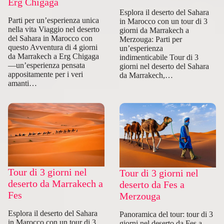
Erg Chigaga
Esplora il deserto del Sahara
Parti per un’esperienza unica
in Marocco con un tour di 3
nella vita Viaggio nel deserto
giorni da Marrakech a
del Sahara in Marocco con
Merzouga: Parti per
questo Avventura di 4 giorni
un’esperienza
da Marrakech a Erg Chigaga
indimenticabile Tour di 3
—un’esperienza pensata
giorni nel deserto del Sahara
appositamente per i veri
da Marrakech,…
amanti…
Tour di 3 giorni nel
Tour di 3 giorni nel
deserto da Marrakech a
deserto da Fes a
Fes
Merzouga
Esplora il deserto del Sahara
Panoramica del tour: tour di 3
in Marocco con un tour di 3
giorni nel deserto da Fes a