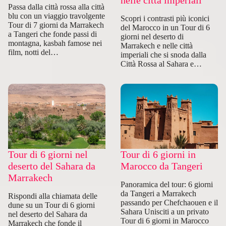
nelle città imperiali
Passa dalla città rossa alla città
blu con un viaggio travolgente
Scopri i contrasti più iconici
Tour di 7 giorni da Marrakech
del Marocco in un Tour di 6
a Tangeri che fonde passi di
giorni nel deserto di
montagna, kasbah famose nei
Marrakech e nelle città
film, notti del…
imperiali che si snoda dalla
Città Rossa al Sahara e…
Tour di 6 giorni nel
Tour di 6 giorni in
deserto del Sahara da
Marocco da Tangeri
Marrakech
Panoramica del tour: 6 giorni
da Tangeri a Marrakech
Rispondi alla chiamata delle
passando per Chefchaouen e il
dune su un Tour di 6 giorni
Sahara Unisciti a un privato
nel deserto del Sahara da
Tour di 6 giorni in Marocco
Marrakech che fonde il