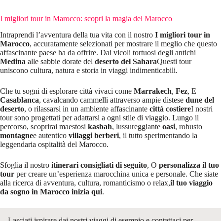
I migliori tour in Marocco: scopri la magia del Marocco
Intraprendi l’avventura della tua vita con il nostro
I migliori tour in
Marocco
, accuratamente selezionati per mostrare il meglio che questo
affascinante paese ha da offrire. Dai vicoli tortuosi degli antichi
Medina
alle sabbie dorate del
deserto del Sahara
Questi tour
uniscono cultura, natura e storia in viaggi indimenticabili.
Che tu sogni di esplorare città vivaci come
Marrakech
,
Fez
, E
Casablanca
, cavalcando cammelli attraverso ampie distese
dune del
deserto
, o rilassarsi in un ambiente affascinante
città costiere
I nostri
tour sono progettati per adattarsi a ogni stile di viaggio. Lungo il
percorso, scoprirai maestosi
kasbah
, lussureggiante
oasi
, robusto
montagne
e autentico
villaggi berberi
, il tutto sperimentando la
leggendaria ospitalità del Marocco.
Sfoglia il nostro
itinerari consigliati di seguito
, O
personalizza il tuo
tour
per creare un’esperienza marocchina unica e personale. Che siate
alla ricerca di avventura, cultura, romanticismo o relax,
il tuo viaggio
da sogno in Marocco inizia qui
.
Lasciati ispirare dai nostri viaggi di esempio e contattaci per