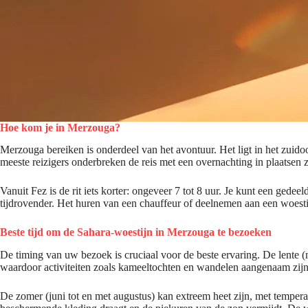
Hoe kom je in Merzouga?
Merzouga bereiken is onderdeel van het avontuur. Het ligt in het zui
meeste reizigers onderbreken de reis met een overnachting in plaatsen 
Vanuit Fez is de rit iets korter: ongeveer 7 tot 8 uur. Je kunt een gede
tijdrovender. Het huren van een chauffeur of deelnemen aan een woest
Beste tijd om de Sahara-woestijn in Merzouga te bezoeken
De timing van uw bezoek is cruciaal voor de beste ervaring. De lente (
waardoor activiteiten zoals kameeltochten en wandelen aangenaam zijn
De zomer (juni tot en met augustus) kan extreem heet zijn, met tempera