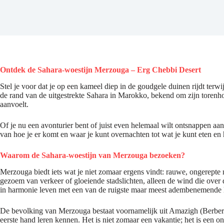
Ontdek de Sahara-woestijn Merzouga
– Erg Chebbi Desert
Stel je voor dat je op een kameel diep in de goudgele duinen rijdt terwi
de rand van de uitgestrekte Sahara in Marokko, bekend om zijn torenh
aanvoelt.
Of je nu een avonturier bent of juist even helemaal wilt ontsnappen aa
van hoe je er komt en waar je kunt overnachten tot wat je kunt eten en ho
Waarom de Sahara-woestijn van Merzouga bezoeken?
Merzouga biedt iets wat je niet zomaar ergens vindt: rauwe, ongerepte n
gezoem van verkeer of gloeiende stadslichten, alleen de wind die over 
in harmonie leven met een van de ruigste maar meest adembenemende 
De bevolking van Merzouga bestaat voornamelijk uit Amazigh (Berbers), 
eerste hand leren kennen. Het is niet zomaar een vakantie; het is een 