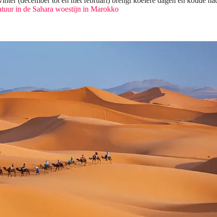
winter (december tot en met februari) brengt koelere dagen en koude na
tuur in de Sahara woestijn in Marokko