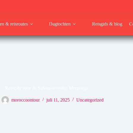
en & reisroutes
Dagtochten
Reisgids & blog
C
Reisgids voor de Sahara-woestijn Merzouga
moroccoontour
juli 11, 2025
Uncategorized