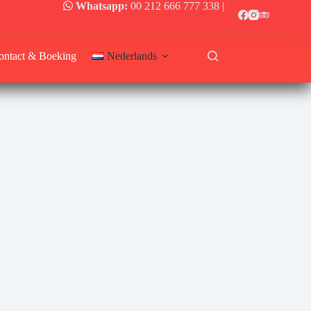
Whatsapp:
00 212 666 777 338
|
ontact & Boeking
Nederlands