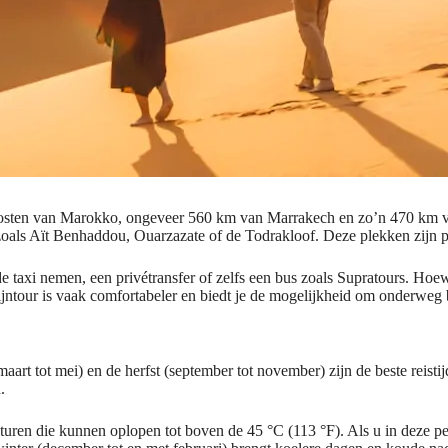
doosten van Marokko, ongeveer 560 km van Marrakech en zo’n 470 km va
zoals Aït Benhaddou, Ouarzazate of de Todrakloof. Deze plekken zijn pr
elde taxi nemen, een privétransfer of zelfs een bus zoals Supratours. Ho
ijntour is vaak comfortabeler en biedt je de mogelijkheid om onderwe
maart tot mei) en de herfst (september tot november) zijn de beste reis
.
turen die kunnen oplopen tot boven de 45 °C (113 °F). Als u in deze per