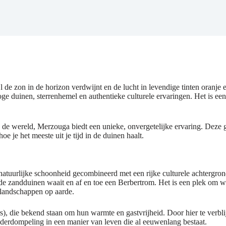
jl de zon in de horizon verdwijnt en de lucht in levendige tinten oranje
oge duinen, sterrenhemel en authentieke culturele ervaringen. Het is 
n de wereld, Merzouga biedt een unieke, onvergetelijke ervaring. Deze 
e je het meeste uit je tijd in de duinen haalt.
atuurlijke schoonheid gecombineerd met een rijke culturele achtergrond. 
de zandduinen waait en af ​​en toe een Berbertrom. Het is een plek om w
landschappen op aarde.
die bekend staan ​​om hun warmte en gastvrijheid. Door hier te verblijv
onderdompeling in een manier van leven die al eeuwenlang bestaat.