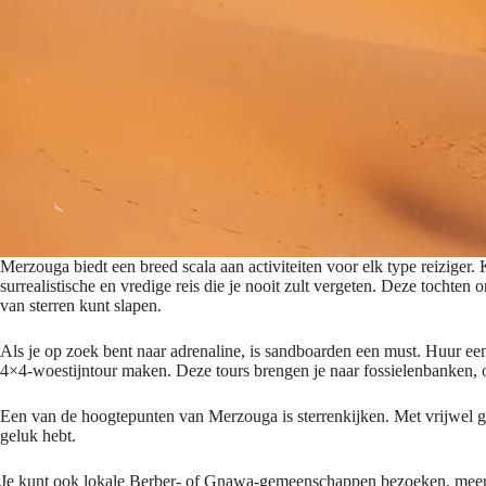
Merzouga biedt een breed scala aan activiteiten voor elk type reiziger
surrealistische en vredige reis die je nooit zult vergeten. Deze tocht
van sterren kunt slapen.
Als je op zoek bent naar adrenaline, is sandboarden een must. Huur ee
4×4-woestijntour maken. Deze tours brengen je naar fossielenbanken, o
Een van de hoogtepunten van Merzouga is sterrenkijken. Met vrijwel geen
geluk hebt.
Je kunt ook lokale Berber- of Gnawa-gemeenschappen bezoeken, meer le