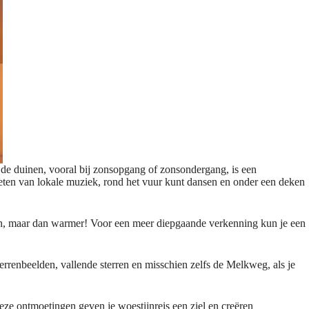
r de duinen, vooral bij zonsopgang of zonsondergang, is een
enieten van lokale muziek, rond het vuur kunt dansen en onder een deken
rden, maar dan warmer! Voor een meer diepgaande verkenning kun je een
terrenbeelden, vallende sterren en misschien zelfs de Melkweg, als je
ze ontmoetingen geven je woestijnreis een ziel en creëren