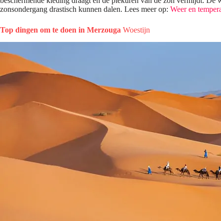
beschermende kleding draagt ​​en de piekuren van de zon vermijdt. De 
zonsondergang drastisch kunnen dalen. Lees meer op:
Weer en tempera
Top dingen om te doen in Merzouga
Woestijn