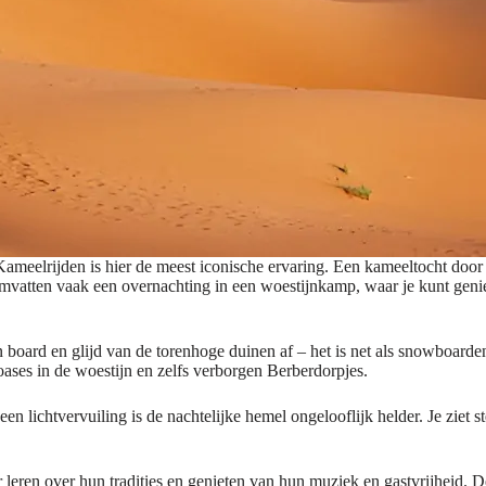
. Kameelrijden is hier de meest iconische ervaring. Een kameeltocht doo
en omvatten vaak een overnachting in een woestijnkamp, ​​waar je kunt g
n board en glijd van de torenhoge duinen af ​​– het is net als snowboa
ases in de woestijn en zelfs verborgen Berberdorpjes.
 lichtvervuiling is de nachtelijke hemel ongelooflijk helder. Je ziet s
ren over hun tradities en genieten van hun muziek en gastvrijheid. De