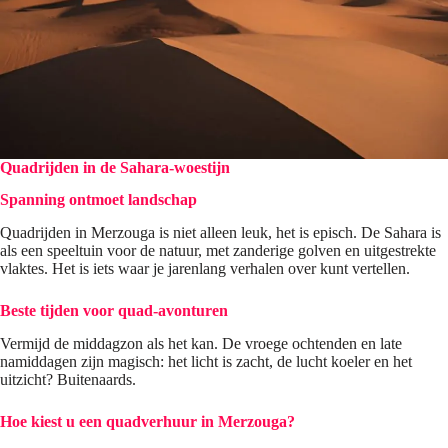
Quadrijden in de Sahara-woestijn
Spanning ontmoet landschap
Quadrijden in Merzouga is niet alleen leuk, het is episch. De Sahara is
als een speeltuin voor de natuur, met zanderige golven en uitgestrekte
vlaktes. Het is iets waar je jarenlang verhalen over kunt vertellen.
Beste tijden voor quad-avonturen
Vermijd de middagzon als het kan. De vroege ochtenden en late
namiddagen zijn magisch: het licht is zacht, de lucht koeler en het
uitzicht? Buitenaards.
Hoe kiest u een quadverhuur in Merzouga?