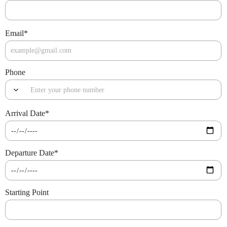
Email
*
Phone
Arrival Date
*
Departure Date
*
Starting Point