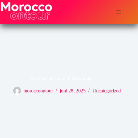
Ga
naar
de
inhoud
Waar quads huren in Merzouga
moroccoontour
juni 28, 2025
Uncategorized