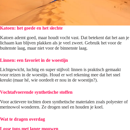
Katoen: het goede en het slechte
Katoen ademt goed, maar houdt vocht vast. Dat betekent dat het aan je
lichaam kan blijven plakken als je veel zweet. Gebruik het voor de
buitenste laag, maar niet voor de binnenste laag.
Linnen: een favoriet in de woestijn
Lichtgewicht, luchtig en super stijlvol: linnen is praktisch gemaakt
voor reizen in de woestijn. Houd er wel rekening mee dat het snel
kreukt (maar hé, wie oordeelt er nou in de woestijn?).
Vochtafvoerende synthetische stoffen
Voor actievere tochten doen synthetische materialen zoals polyester of
merinowol wonderen. Ze drogen snel en houden je koel.
Wat te dragen overdag
Losse tops met lange mouwen