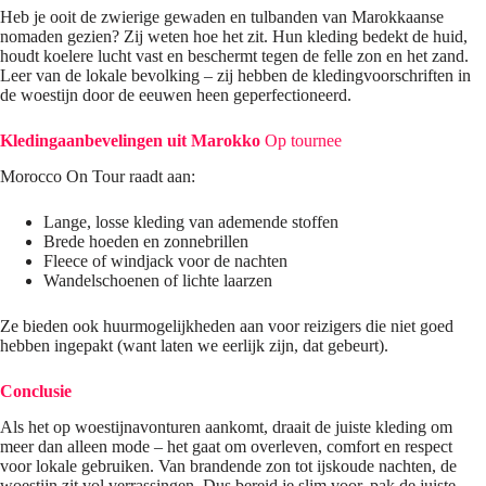
Heb je ooit de zwierige gewaden en tulbanden van Marokkaanse
nomaden gezien? Zij weten hoe het zit. Hun kleding bedekt de huid,
houdt koelere lucht vast en beschermt tegen de felle zon en het zand.
Leer van de lokale bevolking – zij hebben de kledingvoorschriften in
de woestijn door de eeuwen heen geperfectioneerd.
Kledingaanbevelingen uit Marokko
Op tournee
Morocco On Tour raadt aan:
Lange, losse kleding van ademende stoffen
Brede hoeden en zonnebrillen
Fleece of windjack voor de nachten
Wandelschoenen of lichte laarzen
Ze bieden ook huurmogelijkheden aan voor reizigers die niet goed
hebben ingepakt (want laten we eerlijk zijn, dat gebeurt).
Conclusie
Als het op woestijnavonturen aankomt, draait de juiste kleding om
meer dan alleen mode – het gaat om overleven, comfort en respect
voor lokale gebruiken. Van brandende zon tot ijskoude nachten, de
woestijn zit vol verrassingen. Dus bereid je slim voor, pak de juiste