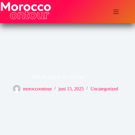
Ga
naar
de
inhoud
Wat draag je in de woestijn?
moroccoontour
juni 15, 2025
Uncategorized