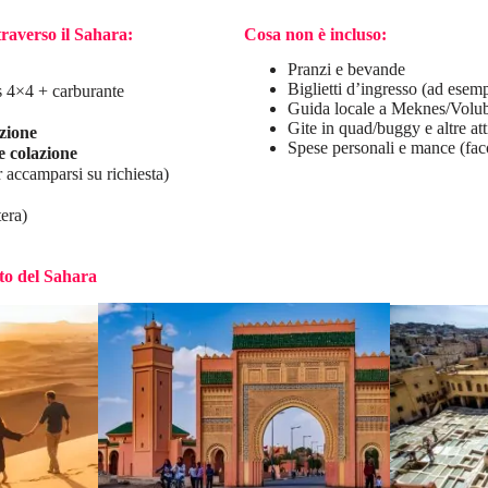
raverso il Sahara:
Cosa non è incluso:
Pranzi e bevande
Biglietti d’ingresso (ad esemp
 4×4 + carburante
Guida locale a Meknes/Volubil
Gite in quad/buggy e altre att
azione
Spese personali e mance (faco
e colazione
 accamparsi su richiesta)
era)
to del Sahara