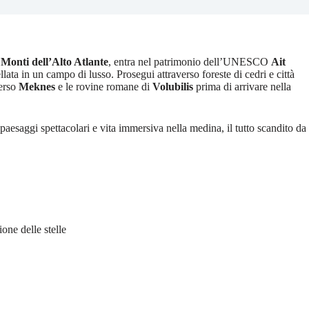
l
Monti dell’Alto Atlante
, entra nel patrimonio dell’UNESCO
Ait
llata in un campo di lusso. Prosegui attraverso foreste di cedri e città
verso
Meknes
e le rovine romane di
Volubilis
prima di arrivare nella
 paesaggi spettacolari e vita immersiva nella medina, il tutto scandito da
one delle stelle