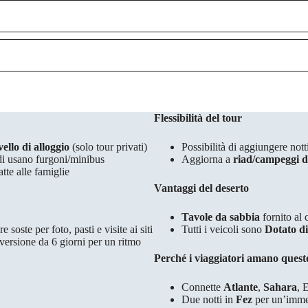
Flessibilità del tour
ivello di alloggio
(solo tour privati)
Possibilità di aggiungere nott
di usano furgoni/minibus
Aggiorna a
riad/campeggi d
atte alle famiglie
Vantaggi del deserto
Tavole da sabbia
fornito al
 soste per foto, pasti e visite ai siti
Tutti i veicoli sono
Dotato di
versione da 6 giorni per un ritmo
Perché i viaggiatori amano questo
Connette
Atlante
,
Sahara
, 
Due notti in
Fez
per un’immer