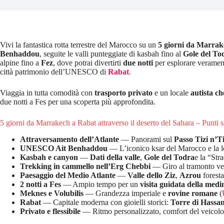
Vivi la fantastica rotta terrestre del Marocco su un
5 giorni da Marrake
Benhaddou
, seguite le valli punteggiate di kasbah fino al
Gole del To
alpine fino a
Fez
, dove potrai divertirti
due notti
per esplorare veramente
città patrimonio dell’UNESCO di
Rabat
.
Viaggia in tutta comodità con
trasporto privato
e un locale
autista ch
due notti a Fes per una scoperta più approfondita.
5 giorni da Marrakech a Rabat attraverso il deserto del Sahara – Punti sa
Attraversamento dell’Atlante
— Panorami sul
Passo Tizi n’T
UNESCO Ait Benhaddou
— L’iconico ksar del Marocco e la lo
Kasbah e canyon
—
Dati della valle
,
Gole del Todra
e la “Str
Trekking in cammello nell’Erg Chebbi
— Giro al tramonto v
Paesaggio del Medio Atlante
—
Valle dello Ziz
,
Azrou
foresta
2 notti a Fes
— Ampio tempo per un
visita guidata della medi
Meknes e Volubilis
— Grandezza imperiale e
rovine romane
(
Rabat
— Capitale moderna con gioielli storici:
Torre di Hassa
Privato e flessibile
— Ritmo personalizzato, comfort del veicolo 