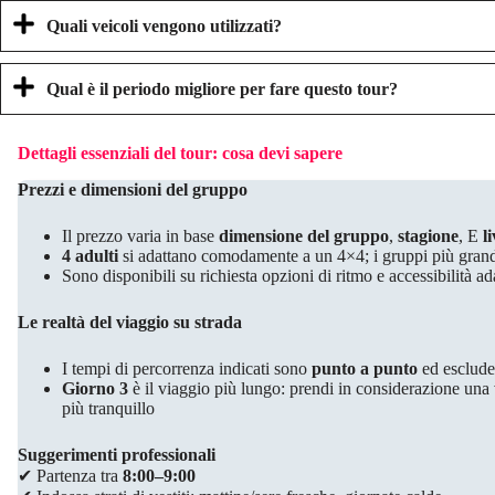
Quali veicoli vengono utilizzati?
Qual è il periodo migliore per fare questo tour?
Dettagli essenziali del tour: cosa devi sapere
Prezzi e dimensioni del gruppo
Il prezzo varia in base
dimensione del gruppo
,
stagione
, E
l
4 adulti
si adattano comodamente a un 4×4; i gruppi più gran
Sono disponibili su richiesta opzioni di ritmo e accessibilità ad
Le realtà del viaggio su strada
I tempi di percorrenza indicati sono
punto a punto
ed escludere
Giorno 3
è il viaggio più lungo: prendi in considerazione una 
più tranquillo
Suggerimenti professionali
✔ Partenza tra
8:00–9:00