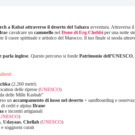
ch a Rabat attraverso il deserto del Sahara
avventura. Attraversa i
dra
e cavalcare un
cammello
nel
Dune di Erg Chebbi
per una notte ste
 il cuore spirituale e artistico del Marocco. Il tuo finale si snoda attra
e parla inglese
. Questo percorso si fonde
Patrimonio dell’UNESCO
,
lienti:
ichka
(2.260 metri)
cation delle riprese (
UNESCO
)
ada delle Mille Kasbah”
erso un
accampamento di lusso nel deserto
+ sandboarding e osservazi
 di cedri e alpina
Ifrane
na
e incontri artigianali
UNESCO
)
n
,
Udayaas
,
Chellah
(
UNESCO
)
e soggiorni curati