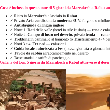
Cosa è incluso in questo tour di 5 giorni da Marrakech a Rabat att
✓ Ritiro in
Marrakech
e lascialo in
Rabat
✓ Privato
Aria condizionata moderna
SUV, furgone o minibus
✓
Autista/guida di lingua inglese
✓ Notte 1:
Dati della valle
(hotel in stile kasbah) —
cena e col
✓ Notte 2:
Campo di lusso nel deserto
, privato
tenda
—
cena 
✓
Trekking in cammello
al tramonto (o
Trasferimento 4×4
per
✓ Notti 3 e 4:
Fez
riad —
colazioni
✓
Guida locale autorizzata
a Fes (mezza giornata o giornata int
✓
Tavole da sabbia
all’accampamento nel deserto
✓ Tasse stradali e tariffe di parcheggio
Galleria del tour:
5 giorni da Marrakech a Rabat attraverso il deser