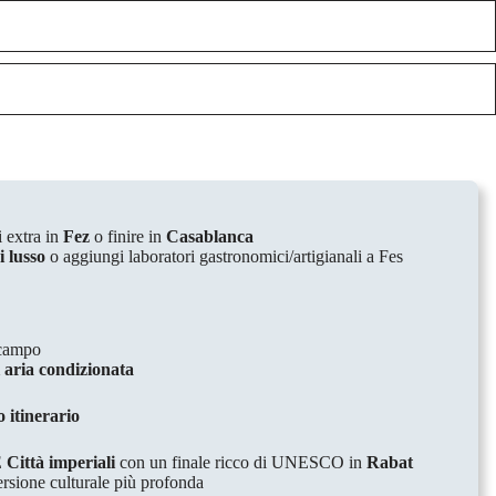
i extra in
Fez
o finire in
Casablanca
i lusso
o aggiungi laboratori gastronomici/artigianali a Fes
 campo
 aria condizionata
 itinerario
E
Città imperiali
con un finale ricco di UNESCO in
Rabat
sione culturale più profonda