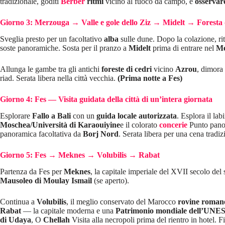
tradizionale, goditi
Berber
ritmi
vicino al fuoco da campo, e
osservare
Giorno 3: Merzouga → Valle e gole dello Ziz → Midelt → Foresta d
Sveglia presto per un facoltativo
alba
sulle dune. Dopo la colazione, ri
soste panoramiche. Sosta per il pranzo a
Midelt
prima di entrare nel
Me
Allunga le gambe tra gli antichi
foreste di cedri
vicino
Azrou
, dimora
riad. Serata libera nella città vecchia.
(Prima notte a Fes)
Giorno 4: Fes — Visita guidata della città di un’intera giornata
Esplorare
Fallo a Bali
con un
guida locale autorizzata
. Esplora il lab
Moschea/Università di Karaouiyine
e il colorato
concerie
Punto panor
panoramica facoltativa da
Borj Nord
. Serata libera per una cena tradiz
Giorno 5: Fes → Meknes → Volubilis → Rabat
Partenza da Fes per
Meknes
, la capitale imperiale del XVII secolo d
Mausoleo di Moulay Ismail
(se aperto).
Continua a
Volubilis
, il meglio conservato del Marocco
rovine roman
Rabat
— la capitale moderna e una
Patrimonio mondiale dell’UN
di Udaya
, O
Chellah
Visita alla necropoli prima del rientro in hotel. F