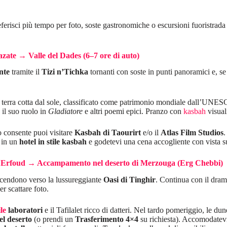
eferisci più tempo per foto, soste gastronomiche o escursioni fuoristrada n
te → Valle del Dades (6–7 ore di auto)
nte
tramite il
Tizi n’Tichka
tornanti con soste in punti panoramici e, se
di terra cotta dal sole, classificato come patrimonio mondiale dall’UNESC
 il suo ruolo in
Gladiatore
e altri poemi epici. Pranzo con
kasbah
visual
o consente puoi visitare
Kasbah di Taourirt
e/o il
Atlas Film Studios
.
n in un
hotel in stile kasbah
e godetevi una cena accogliente con vista su
→ Erfoud → Accampamento nel deserto di Merzouga (Erg Chebbi)
scendono verso la lussureggiante
Oasi di Tinghir
. Continua con il dra
r scattare foto.
ile
laboratori
e il Tafilalet ricco di datteri. Nel tardo pomeriggio, le dun
l deserto
(o prendi un
Trasferimento 4×4
su richiesta). Accomodatevi