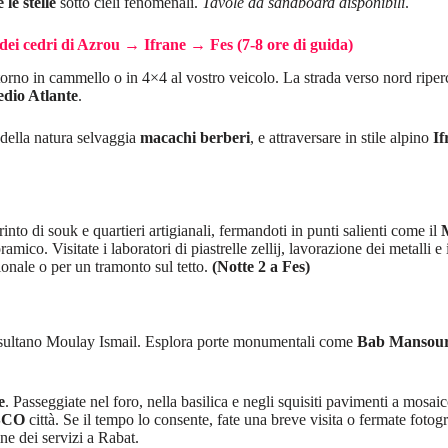
 le stelle
sotto cieli fenomenali.
Tavole da sandboard disponibili
.
ei cedri di Azrou → Ifrane → Fes (7-8 ore di guida)
torno in cammello o in 4×4 al vostro veicolo. La strada verso nord riper
dio Atlante
.
 della natura selvaggia
macachi berberi
, e attraversare in stile alpino
If
irinto di souk e quartieri artigianali, fermandoti in punti salienti come il
amico. Visitate i laboratori di piastrelle zellij, lavorazione dei metalli 
ionale o per un tramonto sul tetto.
(Notte 2 a Fes)
el sultano Moulay Ismail. Esplora porte monumentali come
Bab Mansou
e
. Passeggiate nel foro, nella basilica e negli squisiti pavimenti a mosa
ESCO
città. Se il tempo lo consente, fate una breve visita o fermate fotog
ine dei servizi a Rabat.