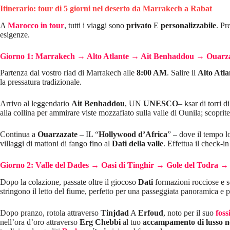
Itinerario: tour di 5 giorni nel deserto da Marrakech a Rabat
A
Marocco in tour
, tutti i viaggi sono
privato
E
personalizzabile
. Pr
esigenze.
Giorno 1: Marrakech → Alto Atlante → Ait Benhaddou → Ouarzaza
Partenza dal vostro riad di Marrakech alle
8:00 AM
. Salire il
Alto Atla
la pressatura tradizionale.
Arrivo al leggendario
Ait Benhaddou
, UN
UNESCO
– ksar di torri 
alla collina per ammirare viste mozzafiato sulla valle di Ounila; scoprite
Continua a
Ouarzazate
– IL “
Hollywood d’Africa
” – dove il tempo l
villaggi di mattoni di fango fino al
Dati della valle
. Effettua il check-i
Giorno 2: Valle del Dades → Oasi di Tinghir → Gole del Todra 
Dopo la colazione, passate oltre il giocoso
Dati
formazioni rocciose e 
stringono il letto del fiume, perfetto per una passeggiata panoramica e pe
Dopo pranzo, rotola attraverso
Tinjdad
A
Erfoud
, noto per il suo
foss
nell’ora d’oro attraverso
Erg Chebbi
al tuo
accampamento di lusso ne