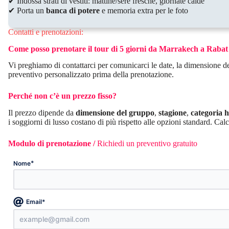
✔ Indossa strati di vestiti: mattine/sere fresche, giornate calde
✔ Porta un
banca di potere
e memoria extra per le foto
Contatti e prenotazioni:
Come posso prenotare il tour di 5 giorni da Marrakech a Rabat
Vi preghiamo di contattarci per comunicarci le date, la dimensione del
preventivo personalizzato prima della prenotazione.
Perché non c’è un prezzo fisso?
Il prezzo dipende da
dimensione del gruppo
,
stagione
,
categoria 
i soggiorni di lusso costano di più rispetto alle opzioni standard. C
Modulo di prenotazione /
Richiedi un preventivo gratuito
*
Nome
*
Email