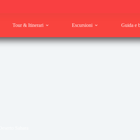
Tour & Itinerari
Escursioni
Guida e 
 Deserto Sahara