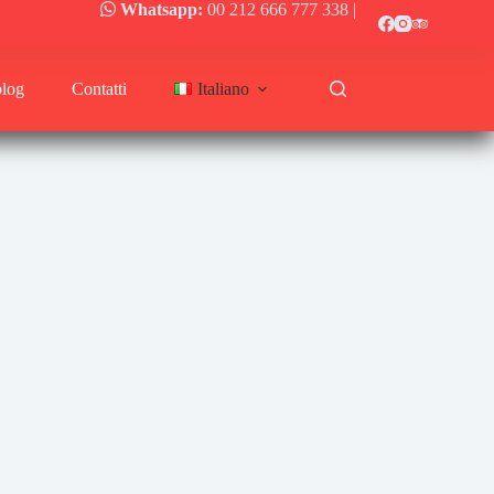
Whatsapp:
00 212 666 777 338
|
blog
Contatti
Italiano