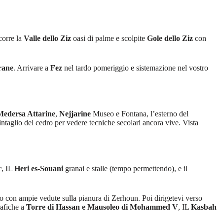
corre la
Valle dello Ziz
oasi di palme e scolpite
Gole dello Ziz
con
rane
. Arrivare a
Fez
nel tardo pomeriggio e sistemazione nel vostro
Medersa Attarine
,
Nejjarine
Museo e Fontana, l’esterno del
e intaglio del cedro per vedere tecniche secolari ancora vive. Vista
r
, IL
Heri es-Souani
granai e stalle (tempo permettendo), e il
ico con ampie vedute sulla pianura di Zerhoun. Poi dirigetevi verso
rafiche a
Torre di Hassan e Mausoleo di Mohammed V
, IL
Kasbah