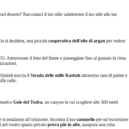
el deserto? Raccontaci il tuo stile: adatteremo il tuo stile alle tue
 lo si desidera, una piccola
cooperativa dell’olio di argan
per vedere
O. Attraversate il letto del fiume e passeggiate fino al granaio in cima
izzazioni.
 Quindi traccia il
Strada delle mille Kasbah
attraverso oasi di palme e
lla valle.
mmatico
Gole del Todra
, un canyon in cui scogliere alte 300 metri
e si innalzano all’orizzonte. Incontra il tuo
cammello
per un’escursione
 nel vostro spazio privato
prova più in alto
, assapora una cena