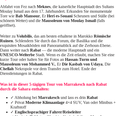
Abfahrt von Fez nach
Meknes
, die kaiserliche Hauptstadt des Sultans
Moulay Ismail aus dem 17. Jahrhundert. Erkunden Sie monumentale
Tore wie
Bab Mansour
, Er
Heri es-Souani
Scheunen und Ställe (bei
schönem Wetter) und die
Mausoleum von Moulay Ismail
(falls
geöffnet).
Weiter zu
Volubilis
, das am besten erhaltene in Marokko
Römische
Ruinen
. Schlendern Sie durch das Forum, die Basilika und die
exquisiten Mosaikböden mit Panoramablick auf die Zerhoun-Ebene.
Dann weiter nach
Rabat
— die moderne Hauptstadt und ein
UNESCO-Welterbe
Stadt. Wenn es die Zeit erlaubt, machen Sie eine
kurze Tour oder halten Sie für Fotos an
Hassan-Turm und
Mausoleum von Mohammed V.
, Er
Die Kasbah von Udaya
, Die
Chellah
Nekropole vor dem Transfer zum Hotel. Ende der
Dienstleistungen in Rabat.
Was ist in dieser 5-tägigen Tour von Marrakesch nach Rabat
durch die Sahara enthalten:
✓ Abholung bei
Marrakesch
und lass es drin
Rabat
✓ Privat
Moderne Klimaanlage
4×4 SUV, Van oder Minibus +
Kraftstoff
✓
Englischsprachiger Fahrer/Reiseleiter