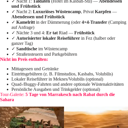
✓ Nacht 1:
Taldaten
(Hotel im Kasbah-Stil) —
Abendessen
und Frühstück
✓ Nacht 2:
Luxuriöses Wüstencamp
, Privat
Karpfen
—
Abendessen und Frühstück
✓
Kamelritt
in der Dämmerung (oder
4×4-Transfer
(Camping
auf Anfrage)
✓ Nächte 3 und 4:
Er tat
Riad —
Frühstück
✓
Autorisierter lokaler Reiseführer
in Fez (halber oder
ganzer Tag)
✓
Sandtische
im Wüstencamp
✓ Straßensteuern und Parkgebühren
Nicht im Preis enthalten:
Mittagessen und Getränke
Eintrittsgebühren (z. B. Filmstudios, Kasbahs, Volubilis)
Lokaler Reiseführer in Meknes/Volubilis (optional)
Quad-/Buggy-Fahrten und andere optionale Wüstenaktivitäten
Persönliche Ausgaben und Trinkgelder (optional)
Tour-Galerie:
5 Tage von Marrakesch nach Rabat durch die
Sahara