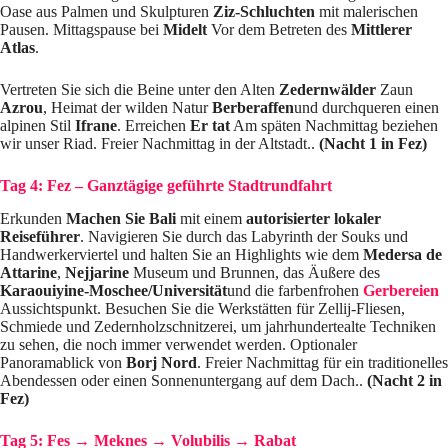
Oase aus Palmen und Skulpturen
Ziz-Schluchten
mit malerischen
Pausen. Mittagspause bei
Midelt
Vor dem Betreten des
Mittlerer
Atlas
.
Vertreten Sie sich die Beine unter den Alten
Zedernwälder
Zaun
Azrou
, Heimat der wilden Natur
Berberaffen
und durchqueren einen
alpinen Stil
Ifrane
. Erreichen
Er tat
Am späten Nachmittag beziehen
wir unser Riad. Freier Nachmittag in der Altstadt..
(Nacht 1 in Fez)
Tag 4: Fez – Ganztägige geführte Stadtrundfahrt
Erkunden
Machen Sie Bali
mit einem
autorisierter lokaler
Reiseführer
. Navigieren Sie durch das Labyrinth der Souks und
Handwerkerviertel und halten Sie an Highlights wie dem
Medersa de
Attarine
,
Nejjarine
Museum und Brunnen, das Äußere des
Karaouiyine-Moschee/Universität
und die farbenfrohen
Gerbereien
Aussichtspunkt. Besuchen Sie die Werkstätten für Zellij-Fliesen,
Schmiede und Zedernholzschnitzerei, um jahrhundertealte Techniken
zu sehen, die noch immer verwendet werden. Optionaler
Panoramablick von
Borj Nord
. Freier Nachmittag für ein traditionelles
Abendessen oder einen Sonnenuntergang auf dem Dach..
(Nacht 2 in
Fez)
Tag 5: Fes → Meknes → Volubilis → Rabat