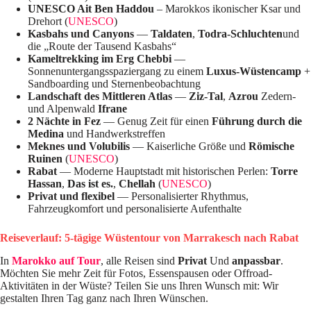
UNESCO Ait Ben Haddou
– Marokkos ikonischer Ksar und
Drehort (
UNESCO
)
Kasbahs und Canyons
—
Taldaten
,
Todra-Schluchten
und
die „Route der Tausend Kasbahs“
Kameltrekking im Erg Chebbi
—
Sonnenuntergangsspaziergang zu einem
Luxus-Wüstencamp
+
Sandboarding und Sternenbeobachtung
Landschaft des Mittleren Atlas
—
Ziz-Tal
,
Azrou
Zedern-
und Alpenwald
Ifrane
2 Nächte in Fez
— Genug Zeit für einen
Führung durch die
Medina
und Handwerkstreffen
Meknes und Volubilis
— Kaiserliche Größe und
Römische
Ruinen
(
UNESCO
)
Rabat
— Moderne Hauptstadt mit historischen Perlen:
Torre
Hassan
,
Das ist es.
,
Chellah
(
UNESCO
)
Privat und flexibel
— Personalisierter Rhythmus,
Fahrzeugkomfort und personalisierte Aufenthalte
Reiseverlauf: 5-tägige Wüstentour von Marrakesch nach Rabat
In
Marokko auf Tour
, alle Reisen sind
Privat
Und
anpassbar
.
Möchten Sie mehr Zeit für Fotos, Essenspausen oder Offroad-
Aktivitäten in der Wüste? Teilen Sie uns Ihren Wunsch mit: Wir
gestalten Ihren Tag ganz nach Ihren Wünschen.