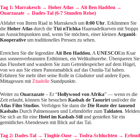
Tag 1: Marrakesch → Hoher Atlas → Ait Ben Haddou →
Ouarzazate → Dades-Tal (6-7 Stunden Reise)
Abfahrt von Ihrem Riad in Marrakesch um
8:00 Uhr
. Erklimmen Sie
die
Hoher Atlas
durch die
Tizi nTichka
Haarnadelkurven mit Stopps
an Aussichtspunkten und, wenn Sie möchten, einer kleinen
Arganöl-
Kooperative
um traditionelles Pressen zu sehen.
Erreichen Sie die legendäre
Ait Ben Haddou
, A
UNESCO
Ein Ksar
aus sonnenverbrannten Erdtürmen, ein Weltkulturerbe. Überqueren Sie
das Flussbett und wandern Sie zum Getreidespeicher auf dem Hügel,
von wo aus Sie einen Panoramablick auf das Ounila-Tal haben.
Erfahren Sie mehr über seine Rolle in
Gladiator
und andere Epen.
Mittagessen mit
Zitadelle
Standpunkte.
Weiter zu
Ouarzazate
– Er “
Hollywood von Afrika
” — wenn es die
Zeit erlaubt, können Sie besuchen
Kasbah de Taourirt
und/oder die
Atlas Film Studios
. Verfolgen Sie dann die
Die Route der tausend
Kasbahs
Durch Palmenoasen und Lehmdörfer zum
Taldaten
. Melden
Sie sich an für eine
Hotel im Kasbah-Stil
und genießen Sie ein
gemütliches Abendessen mit Blick auf das Tal.
Tag 2: Dades-Tal → Tinghir-Oase → Todra-Schluchten → Erfoud