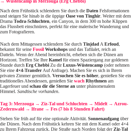
→ Wüstencamp in Merzouga (Erg Chebbi)
Nach dem Frühstück schlendern Sie durch die
Daten
Felsformationen
und steigen Sie hinab in die üppige
Oase von Tinghir
. Weiter mit dem
Drama
Todra-Schluchten
, ein Canyon, in dem 300 m hohe Klippen
das Flussbett einschnüren, perfekt für eine malerische Wanderung und
zum Fotografieren.
Nach dem Mittagessen schlendern Sie durch
Tinjdad
A
Erfoud
,
bekannt für seine
Fossil
Workshops
und das Tafilalet, reich an
Datteln. Wenn der Abend hereinbricht, erheben sich die Dünen am
Horizont. Treffen Sie Ihre
Kamel
für einen Spaziergang zur goldenen
Stunde durch
Erg Chebbi
Zu dir
Luxus-Wüstencamp
(oder nehmen
Sie eine
4×4-Transfer
Auf Anfrage). Machen Sie es sich in Ihrem
privaten Zimmer gemütlich.
Versuchen Sie es höher
, genießen Sie ein
traditionelles Abendessen, genießen Sie
wach
Rhythmen
am
Lagerfeuer und
schau dir die Sterne an
unter phänomenalem
Himmel.
Sandtische vorhanden
.
Tag 3: Merzouga → Ziz-Tal und Schluchten → Midelt → Azrou-
Zedernwald → Ifrane → Fes (7 bis 8 Stunden Fahrt)
Stehen Sie früh auf für eine optionale Aktivität.
Sonnenaufgang
über
die Dünen. Nach dem Frühstück kehren Sie mit dem Kamel oder 4×4
zu Ihrem Fahrzeug zurück. Die Straße nach Norden folgt der
Ziz-Tal