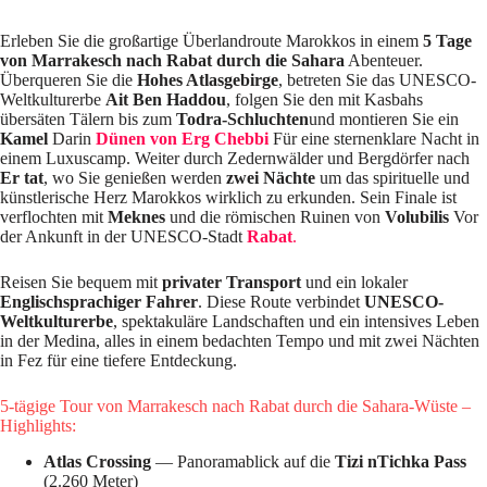
Erleben Sie die großartige Überlandroute Marokkos in einem
5 Tage
von Marrakesch nach Rabat durch die Sahara
Abenteuer.
Überqueren Sie die
Hohes Atlasgebirge
, betreten Sie das UNESCO-
Weltkulturerbe
Ait Ben Haddou
, folgen Sie den mit Kasbahs
übersäten Tälern bis zum
Todra-Schluchten
und montieren Sie ein
Kamel
Darin
Dünen von Erg Chebbi
Für eine sternenklare Nacht in
einem Luxuscamp. Weiter durch Zedernwälder und Bergdörfer nach
Er tat
, wo Sie genießen werden
zwei Nächte
um das spirituelle und
künstlerische Herz Marokkos wirklich zu erkunden. Sein Finale ist
verflochten mit
Meknes
und die römischen Ruinen von
Volubilis
Vor
der Ankunft in der UNESCO-Stadt
Rabat
.
Reisen Sie bequem mit
privater Transport
und ein lokaler
Englischsprachiger Fahrer
. Diese Route verbindet
UNESCO-
Weltkulturerbe
, spektakuläre Landschaften und ein intensives Leben
in der Medina, alles in einem bedachten Tempo und mit zwei Nächten
in Fez für eine tiefere Entdeckung.
5-tägige Tour von Marrakesch nach Rabat durch die Sahara-Wüste –
Highlights:
Atlas Crossing
— Panoramablick auf die
Tizi nTichka Pass
(2.260 Meter)