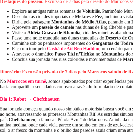
Destaques do passeio
: Excursão de 7 dias pelo deserto do Marrocos s
Explore as antigas ruínas romanas de
Volubilis
, Patrimônio Mu
Descubra as cidades imperiais de
Meknès
e
Fez
, incluindo visit
Dirija pela paisagem
Montanhas do Médio Atlas
, parando em
Aproveite um
passeio de camelo
nas dunas de Erg Chebbi e pas
Visite o
Aldeia Gnawa de Khamlia
, cidades mineiras abandon
Passe uma noite tranquila nas dunas tranquilas do
Deserto de O
Caminhe sob os penhascos imponentes do
Gargantas do Todra
Faça um tour pelo
Casbá de Ait Ben Haddou
, um cenário par
Atravesse o dramático
Passo Tizi n’Tichka
no
Montanhas do A
Conclua sua jornada nas ruas coloridas e movimentadas de
Mar
Itinerário: Excursão privada de 7 dias pelo Marrocos saindo de 
No
Marrocos em turnê
, somos apaixonados por criar experiências pers
basta compartilhar seus dados conosco através do formulário de contat
Dia 1: Rabat → Chefchaouen
Sua jornada começa quando nosso simpático motorista busca você em se
ao norte, atravessando as pitorescas Montanhas Rif. As estradas sinuo
país:
Chefchaouen
, a famosa “Pérola Azul” do Marrocos. Aninhada nas c
antiga medina, onde cada viela parece um sonho em tons de azul-celeste
sol, o ar fresco da montanha e o brilho das paredes azuis criam uma at