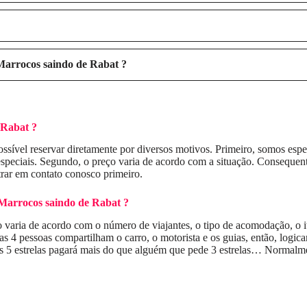
 Marrocos saindo de Rabat
?
e Rabat
?
sível reservar diretamente por diversos motivos. Primeiro, somos especi
especiais. Segundo, o preço varia de acordo com a situação. Consequen
trar em contato conosco primeiro.
 Marrocos saindo de Rabat
?
varia de acordo com o número de viajantes, o tipo de acomodação, o iti
as 4 pessoas compartilham o carro, o motorista e os guias, então, logica
 5 estrelas pagará mais do que alguém que pede 3 estrelas… Normalmen