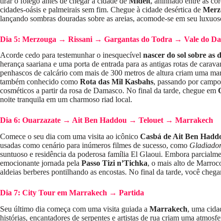
tirar o fôlego antes de chegar à cidade de
Midelt
, aninhado entre as co
cidades-oásis e palmeirais sem fim. Chegue à cidade desértica de
Merz
lançando sombras douradas sobre as areias, acomode-se em seu luxuoso
Dia 5: Merzouga → Rissani → Gargantas do Todra → Vale do D
Acorde cedo para testemunhar o inesquecível
nascer do sol sobre as 
herança saariana e uma porta de entrada para as antigas rotas de carav
penhascos de calcário com mais de 300 metros de altura criam uma mar
também conhecido como
Rota das Mil Kasbahs
, passando por campo
cosméticos a partir da rosa de Damasco. No final da tarde, chegue em
noite tranquila em um charmoso riad local.
Dia 6: Ouarzazate → Ait Ben Haddou → Telouet → Marrakech
Comece o seu dia com uma visita ao icônico
Casbá de Ait Ben Hadd
usadas como cenário para inúmeros filmes de sucesso, como
Gladiado
suntuoso e residência da poderosa família El Glaoui. Embora parcialm
emocionante jornada pela
Passo Tizi n’Tichka
, o mais alto de Marro
aldeias berberes pontilhando as encostas. No final da tarde, você chega
Dia 7: City Tour em Marrakech → Partida
Seu último dia começa com uma visita guiada a
Marrakech
, uma cida
histórias, encantadores de serpentes e artistas de rua criam uma atmosfe