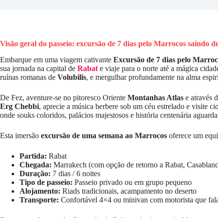
Visão geral do passeio: excursão de 7 dias pelo Marrocos saindo d
Embarque em uma viagem cativante
Excursão de 7 dias pelo Marroc
sua jornada na capital de
Rabat
e viaje para o norte até a mágica cidad
ruínas romanas de
Volubilis
, e mergulhar profundamente na alma espir
De Fez, aventure-se no pitoresco Oriente
Montanhas Atlas
e através 
Erg Chebbi
, aprecie a música berbere sob um céu estrelado e visite c
onde souks coloridos, palácios majestosos e história centenária aguard
Esta imersão
excursão de uma semana ao Marrocos
oferece um equilí
Partida:
Rabat
Chegada:
Marrakech (com opção de retorno a Rabat, Casablanc
Duração:
7 dias / 6 noites
Tipo de passeio:
Passeio privado ou em grupo pequeno
Alojamento:
Riads tradicionais, acampamento no deserto
Transporte:
Confortável 4×4 ou minivan com motorista que fala