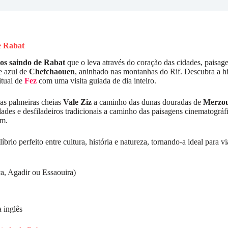
e Rabat
os saindo de Rabat
que o leva através do coração das cidades, paisag
e azul de
Chefchaouen
, aninhado nas montanhas do Rif. Descubra a h
itual de
Fez
com uma visita guiada de dia inteiro.
das palmeiras cheias
Vale Ziz
a caminho das dunas douradas de
Merzo
idades e desfiladeiros tradicionais a caminho das paisagens cinematográ
am.
brio perfeito entre cultura, história e natureza, tornando-a ideal para 
a, Agadir ou Essaouira)
 inglês