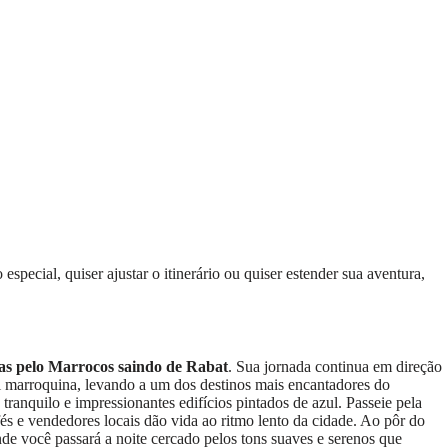
special, quiser ajustar o itinerário ou quiser estender sua aventura,
as pelo Marrocos saindo de Rabat
. Sua jornada continua em direção
al marroquina, levando a um dos destinos mais encantadores do
ranquilo e impressionantes edifícios pintados de azul. Passeie pela
fés e vendedores locais dão vida ao ritmo lento da cidade. Ao pôr do
nde você passará a noite cercado pelos tons suaves e serenos que