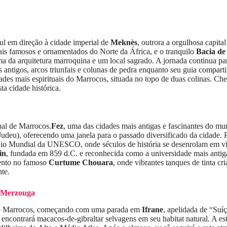
ul em direção à cidade imperial de
Meknès
, outrora a orgulhosa capit
ais famosos e ornamentados do Norte da África, e o tranquilo
Bacia de
ma da arquitetura marroquina e um local sagrado. A jornada continua p
gos, arcos triunfais e colunas de pedra enquanto seu guia compartilha
ades mais espirituais do Marrocos, situada no topo de duas colinas. C
ta cidade histórica.
tual de Marrocos.
Fez
, uma das cidades mais antigas e fascinantes do 
Judeu), oferecendo uma janela para o passado diversificado da cidade. 
io Mundial da UNESCO, onde séculos de história se desenrolam em vielas
in
, fundada em 859 d.C. e reconhecida como a universidade mais ant
mento no famoso
Curtume Chouara
, onde vibrantes tanques de tinta c
nte.
e Merzouga
 do Marrocos, começando com uma parada em
Ifrane
, apelidada de “Suí
 encontrará macacos-de-gibraltar selvagens em seu habitat natural. A es