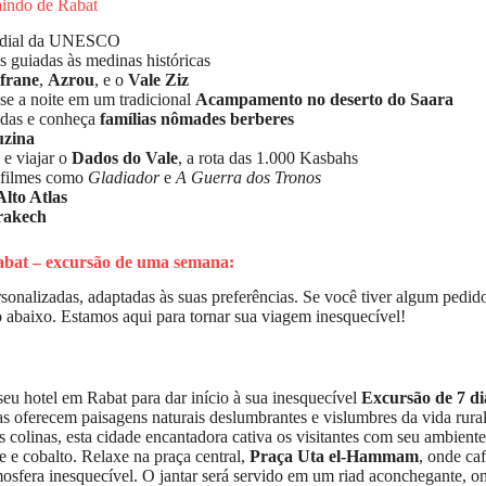
aindo de Rabat
ndial da UNESCO
as guiadas às medinas históricas
Ifrane
,
Azrou
, e o
Vale Ziz
se a noite em um tradicional
Acampamento no deserto do Saara
adas e conheça
famílias nômades berberes
uzina
e viajar o
Dados do Vale
, a rota das 1.000 Kasbahs
a filmes como
Gladiador
e
A Guerra dos Tronos
lto Atlas
rakech
Rabat – excursão de uma semana:
onalizadas, adaptadas às suas preferências. Se você tiver algum pedido e
o abaixo. Estamos aqui para tornar sua viagem inesquecível!
u hotel em Rabat para dar início à sua inesquecível
Excursão de 7 di
sas oferecem paisagens naturais deslumbrantes e vislumbres da vida rur
olinas, esta cidade encantadora cativa os visitantes com seu ambiente t
 e cobalto. Relaxe na praça central,
Praça Uta el-Hammam
, onde ca
mosfera inesquecível. O jantar será servido em um riad aconchegante, o