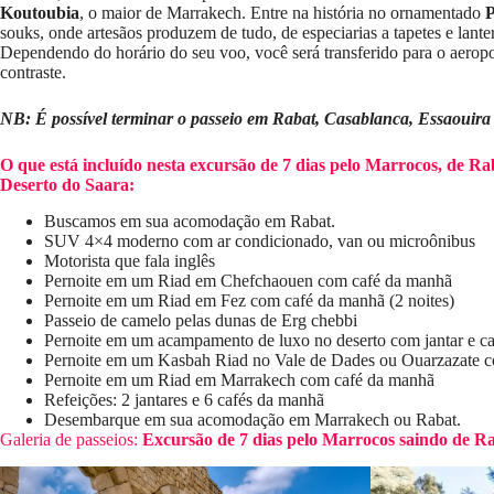
Koutoubia
, o maior de Marrakech. Entre na história no ornamentado
P
souks, onde artesãos produzem de tudo, de especiarias a tapetes e lanter
Dependendo do horário do seu voo, você será transferido para o aerop
contraste.
NB: É possível terminar o passeio em Rabat, Casablanca, Essaouira
O que está incluído nesta excursão de 7 dias pelo Marrocos, de R
Deserto do Saara:
Buscamos em sua acomodação em Rabat.
SUV 4×4 moderno com ar condicionado, van ou microônibus
Motorista que fala inglês
Pernoite em um Riad em Chefchaouen com café da manhã
Pernoite em um Riad em Fez com café da manhã (2 noites)
Passeio de camelo pelas dunas de Erg chebbi
Pernoite em um acampamento de luxo no deserto com jantar e c
Pernoite em um Kasbah Riad no Vale de Dades ou Ouarzazate co
Pernoite em um Riad em Marrakech com café da manhã
Refeições: 2 jantares e 6 cafés da manhã
Desembarque em sua acomodação em Marrakech ou Rabat.
Galeria de passeios:
Excursão de 7 dias pelo Marrocos saindo de R