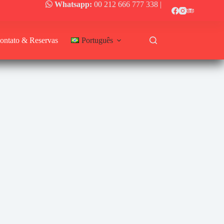
Whatsapp:
00 212 666 777 338
|
ontato & Reservas
Português