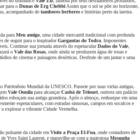
ravés do dramático
Vale Ziz
, famosa por seus desfiladeiros profundos,
ar para o
Dunas de Erg Chebbi
Assim que o sol se põe no horizonte,
elas, acompanhado de
tambores berberes
e histórias perto da lareira.
ida para
Meu amigo
, uma cidade mercantil tradicional com profunda
s de seguir para o inspirador
Gargantas do Todra
. Imponentes
eis. Continue sua jornada através do espetacular
Dados do Vale
,
uzará o
Vale das Rosas
, onde ainda se produzem água de rosas e
túdios de cinema e paisagens desérticas. Desfrute de um jantar e uma
 como Patrimônio Mundial da UNESCO. Passeie por suas vielas antigas,
agem
Vale Ounila
para alcançar
Casbá de Telouet
, outrora um palácio
culpidos esboçam sua antiga grandeza. Após o almoço, embarque em uma
esmente espetaculares, com estradas sinuosas, campos em socalcos e
 a explorar a vibrante Cidade Vermelha.
ção pulsante da cidade em
Visite a Praça El-Fna
, onde contadores de
e de Yves Saint Laurent, e maravilhe-se com a majestosa
Mesquita