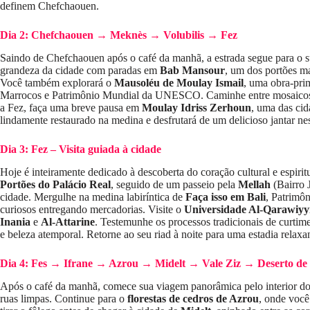
definem Chefchaouen.
Dia 2: Chefchaouen → Meknès → Volubilis → Fez
Saindo de Chefchaouen após o café da manhã, a estrada segue para o s
grandeza da cidade com paradas em
Bab Mansour
, um dos portões m
Você também explorará o
Mausoléu de Moulay Ismail
, uma obra-pri
Marrocos e Patrimônio Mundial da UNESCO. Caminhe entre mosaicos anti
a Fez, faça uma breve pausa em
Moulay Idriss Zerhoun
, uma das cid
lindamente restaurado na medina e desfrutará de um delicioso jantar nes
Dia 3: Fez – Visita guiada à cidade
Hoje é inteiramente dedicado à descoberta do coração cultural e espiri
Portões do Palácio Real
, seguido de um passeio pela
Mellah
(Bairro 
cidade. Mergulhe na medina labiríntica de
Faça isso em Bali
, Patrimôn
curiosos entregando mercadorias. Visite o
Universidade Al-Qarawiyy
Inania
e
Al-Attarine
. Testemunhe os processos tradicionais de curti
e beleza atemporal. Retorne ao seu riad à noite para uma estadia relaxa
Dia 4: Fes → Ifrane → Azrou → Midelt → Vale Ziz → Deserto d
Após o café da manhã, comece sua viagem panorâmica pelo interior
ruas limpas. Continue para o
florestas de cedros de Azrou
, onde você