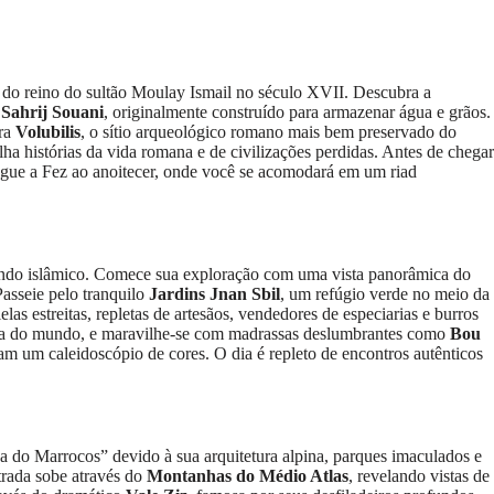
al do reino do sultão Moulay Ismail no século XVII. Descubra a
 Sahrij Souani
, originalmente construído para armazenar água e grãos.
ara
Volubilis
, o sítio arqueológico romano mais bem preservado do
 histórias da vida romana e de civilizações perdidas. Antes de chegar
hegue a Fez ao anoitecer, onde você se acomodará em um riad
mundo islâmico. Comece sua exploração com uma vista panorâmica do
Passeie pelo tranquilo
Jardins Jnan Sbil
, um refúgio verde no meio da
 estreitas, repletas de artesãos, vendedores de especiarias e burros
iga do mundo, e maravilhe-se com madrassas deslumbrantes como
Bou
riam um caleidoscópio de cores. O dia é repleto de encontros autênticos
ça do Marrocos” devido à sua arquitetura alpina, parques imaculados e
trada sobe através do
Montanhas do Médio Atlas
, revelando vistas de