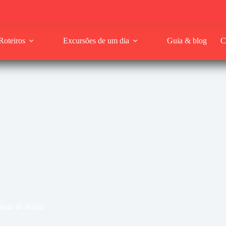
Roteiros
Excursões de um dia
Guia & blog
C
aindo de Rabat