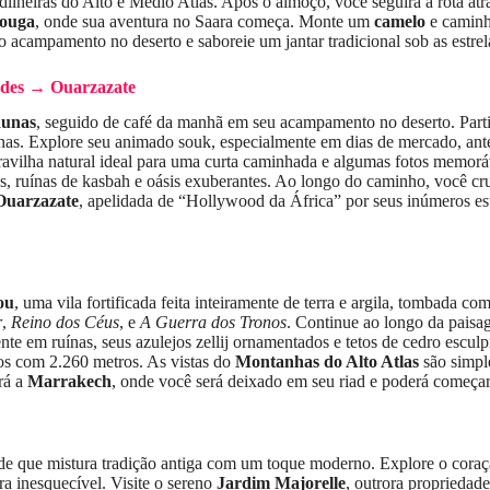
rdilheiras do Alto e Médio Atlas. Após o almoço, você seguirá a rota at
ouga
, onde sua aventura no Saara começa. Monte um
camelo
e caminh
 acampamento no deserto e saboreie um jantar tradicional sob as estr
ades → Ouarzazate
dunas
, seguido de café da manhã em seu acampamento no deserto. Part
anas. Explore seu animado souk, especialmente em dias de mercado, ante
avilha natural ideal para uma curta caminhada e algumas fotos memoráv
s, ruínas de kasbah e oásis exuberantes. Ao longo do caminho, você cr
Ouarzazate
, apelidada de “Hollywood da África” ​​por seus inúmeros es
ou
, uma vila fortificada feita inteiramente de terra e argila, tombada
r
,
Reino dos Céus
, e
A Guerra dos Tronos
. Continue ao longo da pais
ente em ruínas, seus azulejos zellij ornamentados e tetos de cedro es
cos com 2.260 metros. As vistas do
Montanhas do Alto Atlas
são simpl
rá a
Marrakech
, onde você será deixado em seu riad e poderá começar
de que mistura tradição antiga com um toque moderno. Explore o cora
ra inesquecível. Visite o sereno
Jardim Majorelle
, outrora propriedad