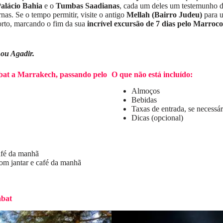
alácio Bahia
e o
Tumbas Saadianas
, cada um deles um testemunho da
nas. Se o tempo permitir, visite o antigo
Mellah (Bairro Judeu)
para u
orto, marcando o fim da sua
incrível excursão de 7 dias pelo Marroc
 ou Agadir.
abat a Marrakech, passando pelo
O que não está incluído:
Almoços
Bebidas
Taxas de entrada, se necessár
Dicas (opcional)
afé da manhã
m jantar e café da manhã
abat