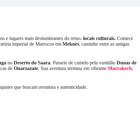
ens e lugares mais deslumbrantes do reino.
locais culturais.
Comece
istória imperial de Marrocos em
Meknès
, caminhe entre as antigas
uga
no
Deserto do Saara
. Passeie de camelo pela vastidão
Dunas de
ficas de
Ouarzazate
. Sua aventura termina em vibrante
Marrakech
,
viajantes que buscam aventura e autenticidade.