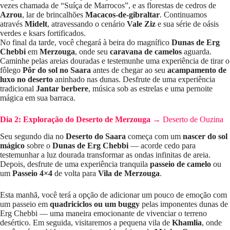
vezes chamada de “Suíça de Marrocos”, e as florestas de cedros de
Azrou
, lar de brincalhões
Macacos-de-gibraltar
. Continuamos
através
Midelt
, atravessando o cenário
Vale Ziz
e sua série de oásis
verdes e ksars fortificados.
No final da tarde, você chegará à beira do magnífico
Dunas de Erg
Chebbi
em
Merzouga
, onde seu
caravana de camelos
aguarda.
Caminhe pelas areias douradas e testemunhe uma experiência de tirar o
fôlego
Pôr do sol no Saara
antes de chegar ao seu
acampamento de
luxo no deserto
aninhado nas dunas. Desfrute de uma experiência
tradicional
Jantar berbere
, música sob as estrelas e uma pernoite
mágica em sua barraca.
Dia 2: Exploração do Deserto de Merzouga
→
Deserto de Ouzina
Seu segundo dia no
Deserto do Saara
começa com um
nascer do sol
mágico
sobre o
Dunas de Erg Chebbi
— acorde cedo para
testemunhar a luz dourada transformar as ondas infinitas de areia.
Depois, desfrute de uma experiência tranquila
passeio de camelo
ou
um
Passeio 4×4
de volta para
Vila de Merzouga
.
Esta manhã, você terá a opção de adicionar um pouco de emoção com
um passeio em
quadriciclos ou um buggy
pelas imponentes dunas de
Erg Chebbi — uma maneira emocionante de vivenciar o terreno
desértico. Em seguida, visitaremos a pequena vila de
Khamlia
, onde