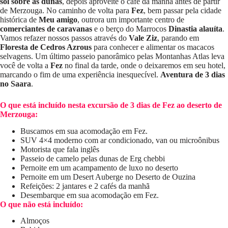
sol sobre as dunas
, depois aproveite o café da manhã antes de partir
de Merzouga. No caminho de volta para
Fez
, bem passar pela cidade
histórica de
Meu amigo
, outrora um importante centro de
comerciantes de caravanas
e o berço do Marrocos
Dinastia alauíta
.
Vamos refazer nossos passos através do
Vale Ziz
, parando em
Floresta de Cedros Azrous
para conhecer e alimentar os macacos
selvagens. Um último passeio panorâmico pelas Montanhas Atlas leva
você de volta a
Fez
no final da tarde, onde o deixaremos em seu hotel,
marcando o fim de uma experiência inesquecível.
Aventura de 3 dias
no Saara
.
O que está incluído nesta excursão de 3 dias de Fez ao deserto de
Merzouga:
Buscamos em sua acomodação em Fez.
SUV 4×4 moderno com ar condicionado, van ou microônibus
Motorista que fala inglês
Passeio de camelo pelas dunas de Erg chebbi
Pernoite em um acampamento de luxo no deserto
Pernoite em um Desert Auberge no Deserto de Ouzina
Refeições: 2 jantares e 2 cafés da manhã
Desembarque em sua acomodação em Fez.
O que não está incluído:
Almoços