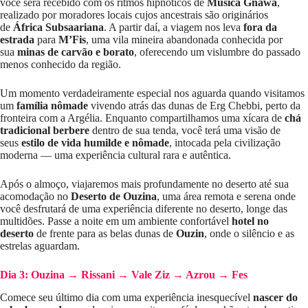
você será recebido com os ritmos hipnóticos de
Música Gnawa
,
realizado por moradores locais cujos ancestrais são originários
de
África Subsaariana
. A partir daí, a viagem nos leva
fora da
estrada
para
M’Fis
, uma vila mineira abandonada conhecida por
sua
minas de carvão e borato
, oferecendo um vislumbre do passado
menos conhecido da região.
Um momento verdadeiramente especial nos aguarda quando visitamos
um
família nômade
vivendo atrás das dunas de Erg Chebbi, perto da
fronteira com a Argélia. Enquanto compartilhamos uma xícara de
chá
tradicional berbere
dentro de sua tenda, você terá uma visão de
seus
estilo de vida humilde e nômade
, intocada pela civilização
moderna — uma experiência cultural rara e autêntica.
Após o almoço, viajaremos mais profundamente no deserto até sua
acomodação no
Deserto de Ouzina
, uma área remota e serena onde
você desfrutará de uma experiência diferente no deserto, longe das
multidões. Passe a noite em um ambiente confortável
hotel no
deserto
de frente para as belas dunas de
Ouzin
, onde o silêncio e as
estrelas aguardam.
Dia 3: Ouzina → Rissani → Vale Ziz → Azrou → Fes
Comece seu último dia com uma experiência inesquecível
nascer do