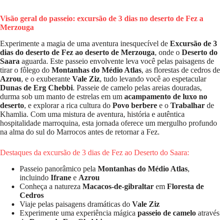
Visão geral do passeio: excursão de 3 dias no deserto de Fez a
Merzouga
Experimente a magia de uma aventura inesquecível de
Excursão de 3
dias do deserto de Fez ao deserto de Merzouga
, onde o
Deserto do
Saara
aguarda. Este passeio envolvente leva você pelas paisagens de
tirar o fôlego do
Montanhas do Médio Atlas
, as florestas de cedros de
Azrou
, e o exuberante
Vale Ziz
, tudo levando você ao espetacular
Dunas de Erg Chebbi
. Passeie de camelo pelas areias douradas,
durma sob um manto de estrelas em um
acampamento de luxo no
deserto
, e explorar a rica cultura do
Povo berbere
e o
Trabalhar
de
Khamlia. Com uma mistura de aventura, história e autêntica
hospitalidade marroquina, esta jornada oferece um mergulho profundo
na alma do sul do Marrocos antes de retornar a Fez.
Destaques da excursão de 3 dias de Fez ao Deserto do Saara:
Passeio panorâmico pela
Montanhas do Médio Atlas
,
incluindo
Ifrane
e
Azrou
Conheça a natureza
Macacos-de-gibraltar
em
Floresta de
Cedros
Viaje pelas paisagens dramáticas do
Vale Ziz
Experimente uma experiência mágica
passeio de camelo
através