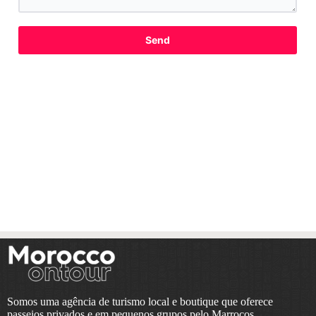
Send
Somos uma agência de turismo local e boutique que oferece
passeios privados e em pequenos grupos pelo Marrocos.