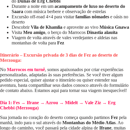
do
Dunas de Erg Chebbi
Durante a noite em um
acampamento de luxo no deserto do
Saara
com música berbere e observação de estrelas
Excursão off-road 4×4 para visitar
famílias nômades
e oásis no
deserto
Descobrir
Vila de Khamlia
e aproveite ao vivo
Música Gnawa
Visita
Meu amigo
, o berço do Marrocos
Dinastia alauíta
Viagem de volta através de vales verdejantes e aldeias nas
montanhas de volta para
Fez
Itinerário – Excursão privada de 3 dias de Fez ao deserto de
Merzouga:
No
Marrocos em turnê
, somos apaixonados por criar experiências
personalizadas, adaptadas às suas preferências. Se você tiver algum
pedido especial, quiser ajustar o itinerário ou quiser estender sua
aventura, basta compartilhar seus dados conosco através do formulário
de contato abaixo. Estamos aqui para tornar sua viagem inesquecível!
Dia 1: Fes → Ifrane → Azrou → Midelt → Vale Ziz → Erg
Chebbi (Merzouga)
Sua jornada no coração do deserto começa quando partimos
Fez
pela
manhã, indo para o sul através do
Montanhas do Médio Atlas
. Ao
longo do caminho, você passará pela cidade alpina de
Ifrane
, muitas