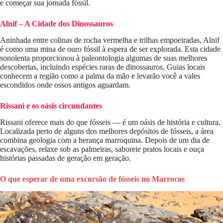
e começar sua jornada fóssil.
Alnif – A Cidade dos Dinossauros
Aninhada entre colinas de rocha vermelha e trilhas empoeiradas, Alnif
é como uma mina de ouro fóssil à espera de ser explorada. Esta cidade
sonolenta proporcionou à paleontologia algumas de suas melhores
descobertas, incluindo espécies raras de dinossauros. Guias locais
conhecem a região como a palma da mão e levarão você a vales
escondidos onde ossos antigos aguardam.
Rissani e os oásis circundantes
Rissani oferece mais do que fósseis — é um oásis de história e cultura.
Localizada perto de alguns dos melhores depósitos de fósseis, a área
combina geologia com a herança marroquina. Depois de um dia de
escavações, relaxe sob as palmeiras, saboreie pratos locais e ouça
histórias passadas de geração em geração.
O que esperar de uma excursão de fósseis no Marrocos