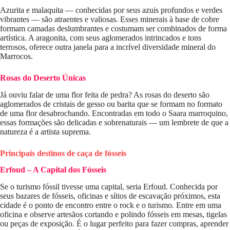
Azurita e malaquita — conhecidas por seus azuis profundos e verdes
vibrantes — são atraentes e valiosas. Esses minerais à base de cobre
formam camadas deslumbrantes e costumam ser combinados de forma
artística. A aragonita, com seus aglomerados intrincados e tons
terrosos, oferece outra janela para a incrível diversidade mineral do
Marrocos.
Rosas do Deserto Únicas
Já ouviu falar de uma flor feita de pedra? As rosas do deserto são
aglomerados de cristais de gesso ou barita que se formam no formato
de uma flor desabrochando. Encontradas em todo o Saara marroquino,
essas formações são delicadas e sobrenaturais — um lembrete de que a
natureza é a artista suprema.
Principais destinos de caça de fósseis
Erfoud – A Capital dos Fósseis
Se o turismo fóssil tivesse uma capital, seria Erfoud. Conhecida por
seus bazares de fósseis, oficinas e sítios de escavação próximos, esta
cidade é o ponto de encontro entre o rock e o turismo. Entre em uma
oficina e observe artesãos cortando e polindo fósseis em mesas, tigelas
ou peças de exposição. É o lugar perfeito para fazer compras, aprender