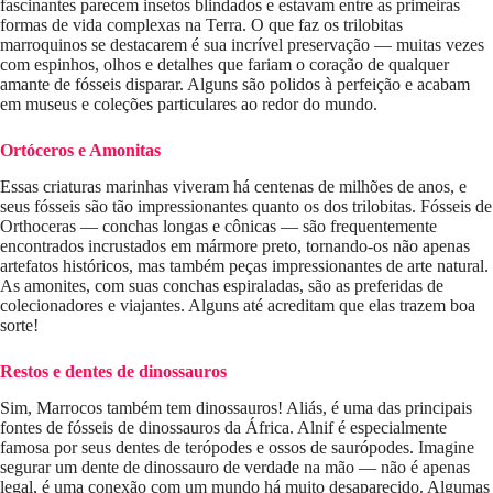
fascinantes parecem insetos blindados e estavam entre as primeiras
formas de vida complexas na Terra. O que faz os trilobitas
marroquinos se destacarem é sua incrível preservação — muitas vezes
com espinhos, olhos e detalhes que fariam o coração de qualquer
amante de fósseis disparar. Alguns são polidos à perfeição e acabam
em museus e coleções particulares ao redor do mundo.
Ortóceros e Amonitas
Essas criaturas marinhas viveram há centenas de milhões de anos, e
seus fósseis são tão impressionantes quanto os dos trilobitas. Fósseis de
Orthoceras — conchas longas e cônicas — são frequentemente
encontrados incrustados em mármore preto, tornando-os não apenas
artefatos históricos, mas também peças impressionantes de arte natural.
As amonites, com suas conchas espiraladas, são as preferidas de
colecionadores e viajantes. Alguns até acreditam que elas trazem boa
sorte!
Restos e dentes de dinossauros
Sim, Marrocos também tem dinossauros! Aliás, é uma das principais
fontes de fósseis de dinossauros da África. Alnif é especialmente
famosa por seus dentes de terópodes e ossos de saurópodes. Imagine
segurar um dente de dinossauro de verdade na mão — não é apenas
legal, é uma conexão com um mundo há muito desaparecido. Algumas