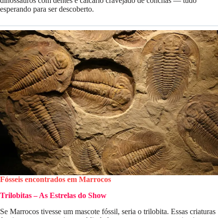
dinossauros com dentes e calcário cravejado de conchas — tudo
esperando para ser descoberto.
Fósseis encontrados em Marrocos
Trilobitas – As Estrelas do Show
Se Marrocos tivesse um mascote fóssil, seria o trilobita. Essas criaturas