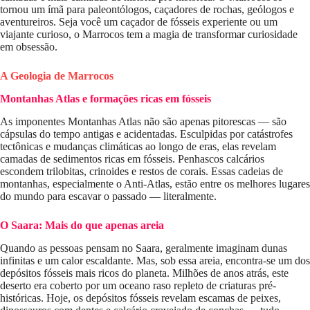
tornou um ímã para paleontólogos, caçadores de rochas, geólogos e
aventureiros. Seja você um caçador de fósseis experiente ou um
viajante curioso, o Marrocos tem a magia de transformar curiosidade
em obsessão.
A Geologia de Marrocos
Montanhas Atlas e formações ricas em fósseis
As imponentes Montanhas Atlas não são apenas pitorescas — são
cápsulas do tempo antigas e acidentadas. Esculpidas por catástrofes
tectônicas e mudanças climáticas ao longo de eras, elas revelam
camadas de sedimentos ricas em fósseis. Penhascos calcários
escondem trilobitas, crinoides e restos de corais. Essas cadeias de
montanhas, especialmente o Anti-Atlas, estão entre os melhores lugares
do mundo para escavar o passado — literalmente.
O Saara: Mais do que apenas areia
Quando as pessoas pensam no Saara, geralmente imaginam dunas
infinitas e um calor escaldante. Mas, sob essa areia, encontra-se um dos
depósitos fósseis mais ricos do planeta. Milhões de anos atrás, este
deserto era coberto por um oceano raso repleto de criaturas pré-
históricas. Hoje, os depósitos fósseis revelam escamas de peixes,