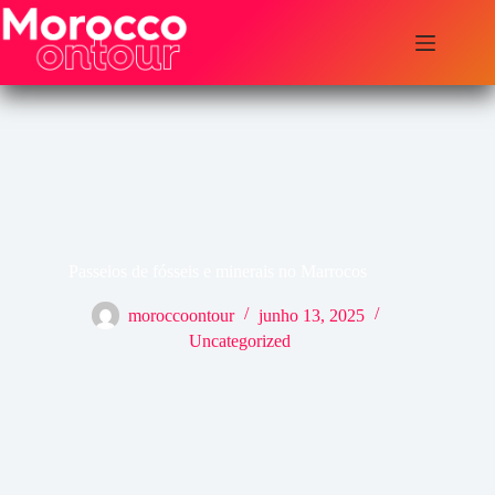
Pular
para
o
conteúdo
Passeios de fósseis e minerais no Marrocos
moroccoontour
junho 13, 2025
Uncategorized