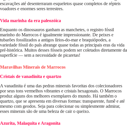
escavações até desenterraram esqueletos quase completos de répteis
voadores e enormes seres terrestres.
Vida marinha da era paleozóica
Enquanto os dinossauros ganham as manchetes, o registro fóssil
marinho do Marrocos é igualmente impressionante. De peixes e
tubarões fossilizados a antigos lírios-do-mar e braquiópodes, a
variedade fóssil do país abrange quase todas as principais eras da vida
pré-histórica. Muitos desses fósseis podem ser coletados diretamente da
superfície — sem a necessidade de picaretas!
Maravilhas Minerais de Marrocos
Cristais de vanadinita e quartzo
A vanadinita é uma das pedras minerais favoritas dos colecionadores
por seus tons vermelhos vibrantes e cristais hexagonais. O Marrocos
produz alguns dos melhores exemplares do mundo. Há também o
quartzo, que se apresenta em diversas formas: transparente, fumê e até
mesmo com geodos. Seja para colecionar ou simplesmente admirar,
esses minerais são de uma beleza de cair o queixo.
Azurita, Malaquita e Aragonita