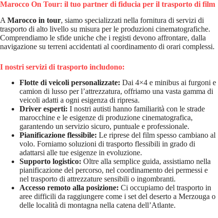
Marocco On Tour: il tuo partner di fiducia per il trasporto di film
A
Marocco in tour
, siamo specializzati nella fornitura di servizi di
trasporto di alto livello su misura per le produzioni cinematografiche.
Comprendiamo le sfide uniche che i registi devono affrontare, dalla
navigazione su terreni accidentati al coordinamento di orari complessi.
I nostri servizi di trasporto includono:
Flotte di veicoli personalizzate:
Dai 4×4 e minibus ai furgoni e
camion di lusso per l’attrezzatura, offriamo una vasta gamma di
veicoli adatti a ogni esigenza di ripresa.
Driver esperti:
I nostri autisti hanno familiarità con le strade
marocchine e le esigenze di produzione cinematografica,
garantendo un servizio sicuro, puntuale e professionale.
Pianificazione flessibile:
Le riprese del film spesso cambiano al
volo. Forniamo soluzioni di trasporto flessibili in grado di
adattarsi alle tue esigenze in evoluzione.
Supporto logistico:
Oltre alla semplice guida, assistiamo nella
pianificazione del percorso, nel coordinamento dei permessi e
nel trasporto di attrezzature sensibili o ingombranti.
Accesso remoto alla posizione:
Ci occupiamo del trasporto in
aree difficili da raggiungere come i set del deserto a Merzouga o
delle località di montagna nella catena dell’Atlante.