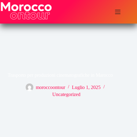
Salta
al
contenuto
Trasporto per produzioni cinematografiche in Marocco
moroccoontour
Luglio 1, 2025
Uncategorized