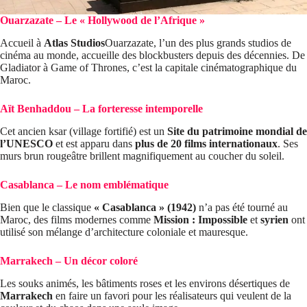
Ouarzazate – Le « Hollywood de l’Afrique »
Accueil à
Atlas Studios
Ouarzazate, l’un des plus grands studios de
cinéma au monde, accueille des blockbusters depuis des décennies. De
Gladiator à Game of Thrones, c’est la capitale cinématographique du
Maroc.
Aït Benhaddou – La forteresse intemporelle
Cet ancien ksar (village fortifié) est un
Site du patrimoine mondial de
l’UNESCO
et est apparu dans
plus de 20 films internationaux
. Ses
murs brun rougeâtre brillent magnifiquement au coucher du soleil.
Casablanca – Le nom emblématique
Bien que le classique
« Casablanca » (1942)
n’a pas été tourné au
Maroc, des films modernes comme
Mission : Impossible
et
syrien
ont
utilisé son mélange d’architecture coloniale et mauresque.
Marrakech – Un décor coloré
Les souks animés, les bâtiments roses et les environs désertiques de
Marrakech
en faire un favori pour les réalisateurs qui veulent de la