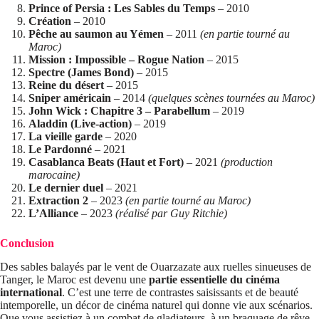
Prince of Persia : Les Sables du Temps
– 2010
Création
– 2010
Pêche au saumon au Yémen
– 2011
(en partie tourné au
Maroc)
Mission : Impossible – Rogue Nation
– 2015
Spectre (James Bond)
– 2015
Reine du désert
– 2015
Sniper américain
– 2014
(quelques scènes tournées au Maroc)
John Wick : Chapitre 3 – Parabellum
– 2019
Aladdin (Live-action)
– 2019
La vieille garde
– 2020
Le Pardonné
– 2021
Casablanca Beats (Haut et Fort)
– 2021
(production
marocaine)
Le dernier duel
– 2021
Extraction 2
– 2023
(en partie tourné au Maroc)
L’Alliance
– 2023
(réalisé par Guy Ritchie)
Conclusion
Des sables balayés par le vent de Ouarzazate aux ruelles sinueuses de
Tanger, le Maroc est devenu une
partie essentielle du cinéma
international
. C’est une terre de contrastes saisissants et de beauté
intemporelle, un décor de cinéma naturel qui donne vie aux scénarios.
Que vous assistiez à un combat de gladiateurs, à un braquage de rêve