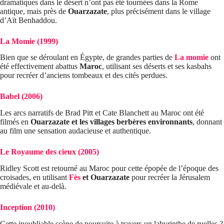
dramatiques dans le désert n’ont pas été tournées dans la Rome
antique, mais près de
Ouarzazate
, plus précisément dans le village
d’Aït Benhaddou.
La Momie (1999)
Bien que se déroulant en Égypte, de grandes parties de
La momie
ont
été effectivement abattus
Maroc
, utilisant ses déserts et ses kasbahs
pour recréer d’anciens tombeaux et des cités perdues.
Babel (2006)
Les arcs narratifs de Brad Pitt et Cate Blanchett au Maroc ont été
filmés en
Ouarzazate et les villages berbères environnants
, donnant
au film une sensation audacieuse et authentique.
Le Royaume des cieux (2005)
Ridley Scott est retourné au Maroc pour cette épopée de l’époque des
croisades, en utilisant
Fès
et Ouarzazate
pour recréer la Jérusalem
médiévale et au-delà.
Inception (2010)
Cette inoubliable scène de poursuite à travers un labyrinthe de ruelles ?