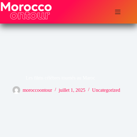
Passer
au
contenu
Les films célèbres tournés au Maroc
moroccoontour
juillet 1, 2025
Uncategorized