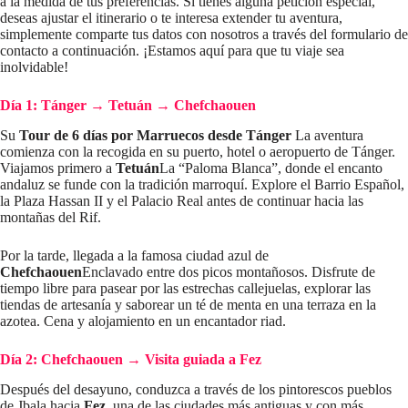
a la medida de tus preferencias. Si tienes alguna petición especial,
deseas ajustar el itinerario o te interesa extender tu aventura,
simplemente comparte tus datos con nosotros a través del formulario de
contacto a continuación. ¡Estamos aquí para que tu viaje sea
inolvidable!
Día 1: Tánger
→
Tetuán
→
Chefchaouen
Su
Tour de 6 días por Marruecos desde Tánger
La aventura
comienza con la recogida en su puerto, hotel o aeropuerto de Tánger.
Viajamos primero a
Tetuán
La “Paloma Blanca”, donde el encanto
andaluz se funde con la tradición marroquí. Explore el Barrio Español,
la Plaza Hassan II y el Palacio Real antes de continuar hacia las
montañas del Rif.
Por la tarde, llegada a la famosa ciudad azul de
Chefchaouen
Enclavado entre dos picos montañosos. Disfrute de
tiempo libre para pasear por las estrechas callejuelas, explorar las
tiendas de artesanía y saborear un té de menta en una terraza en la
azotea. Cena y alojamiento en un encantador riad.
Día 2: Chefchaouen
→
Visita guiada a Fez
Después del desayuno, conduzca a través de los pintorescos pueblos
de Jbala hacia
Fez
, una de las ciudades más antiguas y con más