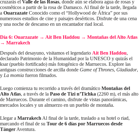
cruzarás el
Valle de las Rosas
, donde aún se elabora agua de rosas y
cosméticos a partir de la rosa de Damasco. Al final de la tarde, llegada
a
Ouarzazate
Conocido como el “Hollywood de África” ​​por sus
numerosos estudios de cine y paisajes desérticos. Disfrute de una cena
y una noche de descanso en un encantador riad local.
Día 6: Ouarzazate
→
Ait Ben Haddou
→
Montañas del Alto Atlas
→
Marrakech
Después del desayuno, visitamos el legendario
Ait Ben Haddou
,
declarado Patrimonio de la Humanidad por la UNESCO y quizás el
ksar (pueblo fortificado) más fotogénico de Marruecos. Explore las
antiguas construcciones de arcilla donde
Game of Thrones
,
Gladiador
,
y
La momia
fueron filmados.
Luego comienza tu recorrido a través del dramático
Montañas del
Alto Atlas
, a través de la
Paso de Tizi n’Tichka
(2260 m), el más alto
de Marruecos. Durante el camino, disfrute de vistas panorámicas,
mercados locales y un almuerzo en un pueblo de montaña.
Llegar a
Marrakech
Al final de la tarde, traslado a su hotel o riad,
marcando el final de su
Tour de 6 días por Marruecos desde
Tánger
Aventura.