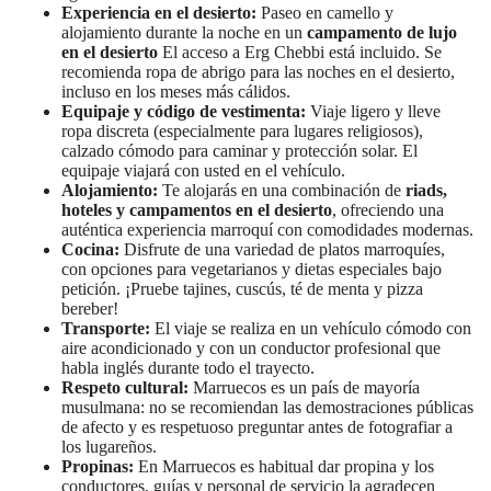
Experiencia en el desierto:
Paseo en camello y
alojamiento durante la noche en un
campamento de lujo
en el desierto
El acceso a Erg Chebbi está incluido. Se
recomienda ropa de abrigo para las noches en el desierto,
incluso en los meses más cálidos.
Equipaje y código de vestimenta:
Viaje ligero y lleve
ropa discreta (especialmente para lugares religiosos),
calzado cómodo para caminar y protección solar. El
equipaje viajará con usted en el vehículo.
Alojamiento:
Te alojarás en una combinación de
riads,
hoteles y campamentos en el desierto
, ofreciendo una
auténtica experiencia marroquí con comodidades modernas.
Cocina:
Disfrute de una variedad de platos marroquíes,
con opciones para vegetarianos y dietas especiales bajo
petición. ¡Pruebe tajines, cuscús, té de menta y pizza
bereber!
Transporte:
El viaje se realiza en un vehículo cómodo con
aire acondicionado y con un conductor profesional que
habla inglés durante todo el trayecto.
Respeto cultural:
Marruecos es un país de mayoría
musulmana: no se recomiendan las demostraciones públicas
de afecto y es respetuoso preguntar antes de fotografiar a
los lugareños.
Propinas:
En Marruecos es habitual dar propina y los
conductores, guías y personal de servicio la agradecen