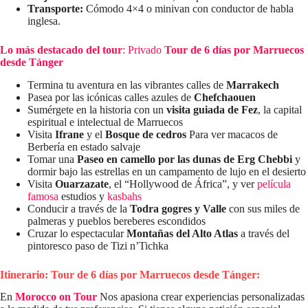
Transporte:
Cómodo 4×4 o minivan con conductor de habla
inglesa.
Lo más destacado del tour
: Privado
Tour de 6 días por Marruecos
desde Tánger
Termina tu aventura en las vibrantes calles de
Marrakech
Pasea por las icónicas calles azules de
Chefchaouen
Sumérgete en la historia con un
visita guiada de Fez
, la capital
espiritual e intelectual de Marruecos
Visita
Ifrane
y el
Bosque de cedros
Para ver macacos de
Berbería en estado salvaje
Tomar una
Paseo en camello por las dunas de Erg Chebbi
y
dormir bajo las estrellas en un campamento de lujo en el desierto
Visita
Ouarzazate
, el “Hollywood de África”, y ver
película
famosa
estudios y
kasbahs
Conducir a través de la
Todra gogres y Valle
con sus miles de
palmeras y pueblos bereberes escondidos
Cruzar lo espectacular
Montañas del Alto Atlas
a través del
pintoresco paso de Tizi n’Tichka
Itinerario: Tour de 6 días por Marruecos desde Tánger:
En
Morocco on Tour
Nos apasiona crear experiencias personalizadas