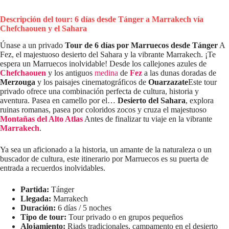
Descripción del tour: 6 días desde Tánger a Marrakech vía
Chefchaouen y el Sahara
Únase a un privado
Tour de 6 días por Marruecos desde Tánger
A
Fez, el majestuoso desierto del Sahara y la vibrante Marrakech. ¡Te
espera un Marruecos inolvidable! Desde los callejones azules de
Chefchaouen
y los antiguos
medina
de
Fez
a las dunas doradas de
Merzouga
y los paisajes cinematográficos de
Ouarzazate
Este tour
privado ofrece una combinación perfecta de cultura, historia y
aventura. Pasea en camello por el…
Desierto del Sahara
, explora
ruinas romanas, pasea por coloridos zocos y cruza el majestuoso
Montañas del Alto Atlas
Antes de finalizar tu viaje en la vibrante
Marrakech
.
Ya sea un aficionado a la historia, un amante de la naturaleza o un
buscador de cultura, este itinerario por Marruecos es su puerta de
entrada a recuerdos inolvidables.
Partida:
Tánger
Llegada:
Marrakech
Duración:
6 días / 5 noches
Tipo de tour:
Tour privado o en grupos pequeños
Alojamiento:
Riads tradicionales, campamento en el desierto