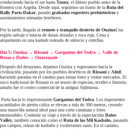
conduciendo hacia el sur hasta
Taouz
, el último pueblo antes de la
frontera con Argelia. Desde aquí, seguimos un tramo de la
Ruta del
Rally París-Dakar
, pasado
grabados rupestres prehistóricos
y
asentamientos nómadas bereberes.
Por la tarde, llegada al
remoto y tranquilo desierto de Ouzina
Una
región salvaje e intacta de dunas doradas y roca roja. Cena y
alojamiento en una kasbah rodeada de silencio y estrellas.
Día 5: Ouzina
→
Rissani
→
Gargantas del Todra
→
Valle de
Rosas y Dades
→
Ouarzazate
Después del desayuno, dejamos Ouzina y regresamos hacia la
civilización, pasando por los pueblos desérticos de
Rissani
y
Alnif
,
haciendo paradas en el camino para tomar fotos y visitar mercados. El
zoco tradicional de Rissani es un tesoro de especias, textiles e historia;
antaño fue el centro comercial de la antigua Sijilmassa.
Parta hacia lo impresionante
Gargantas del Todra
. Los imponentes
acantilados de piedra caliza se elevan a más de 300 metros, creando
una maravilla natural ideal para una corta caminata y fotos
memorables. Continúe su viaje a través de la espectacular
Datos
Valley
, también conocido como el
Ruta de las Mil Kasbahs
, pasando
por campos, ruinas de kasbahs y exuberantes oasis. En el camino,