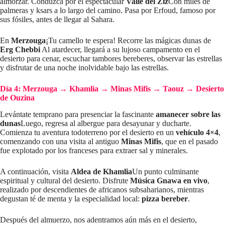
almorzar. Conduzca por el espectacular
Valle del Ziz
Con miles de
palmeras y ksars a lo largo del camino. Pasa por Erfoud, famoso por
sus fósiles, antes de llegar al Sahara.
En
Merzouga
¡Tu camello te espera! Recorre las mágicas dunas de
Erg Chebbi
Al atardecer, llegará a su lujoso campamento en el
desierto para cenar, escuchar tambores bereberes, observar las estrellas
y disfrutar de una noche inolvidable bajo las estrellas.
Día 4: Merzouga
→
Khamlia
→
Minas Mifis
→
Taouz
→
Desierto
de Ouzina
Levántate temprano para presenciar la fascinante
amanecer sobre las
dunas
Luego, regresa al albergue para desayunar y ducharte.
Comienza tu aventura todoterreno por el desierto en un
vehículo 4×4
,
comenzando con una visita al antiguo
Minas Mifis
, que en el pasado
fue explotado por los franceses para extraer sal y minerales.
A continuación, visita
Aldea de Khamlia
Un punto culminante
espiritual y cultural del desierto. Disfrute
Música Gnawa en vivo
,
realizado por descendientes de africanos subsaharianos, mientras
degustan té de menta y la especialidad local:
pizza bereber
.
Después del almuerzo, nos adentramos aún más en el desierto,