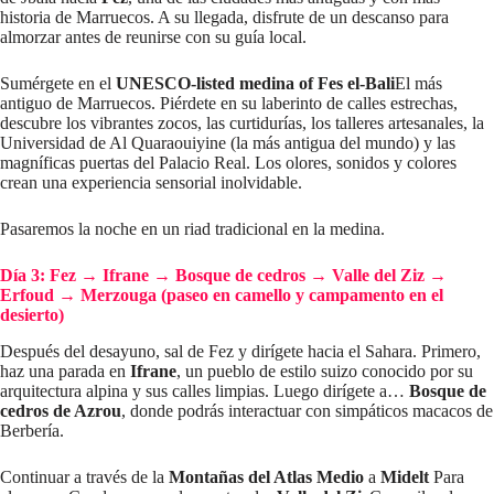
historia de Marruecos. A su llegada, disfrute de un descanso para
almorzar antes de reunirse con su guía local.
Sumérgete en el
UNESCO-listed medina of Fes el-Bali
El más
antiguo de Marruecos. Piérdete en su laberinto de calles estrechas,
descubre los vibrantes zocos, las curtidurías, los talleres artesanales, la
Universidad de Al Quaraouiyine (la más antigua del mundo) y las
magníficas puertas del Palacio Real. Los olores, sonidos y colores
crean una experiencia sensorial inolvidable.
Pasaremos la noche en un riad tradicional en la medina.
Día 3: Fez
→
Ifrane
→
Bosque de cedros
→
Valle del Ziz
→
Erfoud
→
Merzouga (paseo en camello y campamento en el
desierto)
Después del desayuno, sal de Fez y dirígete hacia el Sahara. Primero,
haz una parada en
Ifrane
, un pueblo de estilo suizo conocido por su
arquitectura alpina y sus calles limpias. Luego dirígete a…
Bosque de
cedros de Azrou
, donde podrás interactuar con simpáticos macacos de
Berbería.
Continuar a través de la
Montañas del Atlas Medio
a
Midelt
Para