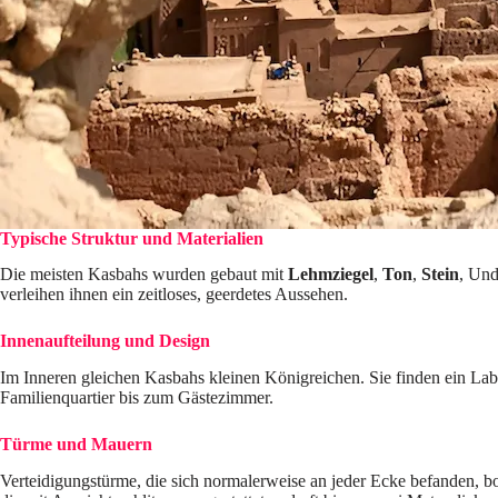
Typische Struktur und Materialien
Die meisten Kasbahs wurden gebaut mit
Lehmziegel
,
Ton
,
Stein
, Un
verleihen ihnen ein zeitloses, geerdetes Aussehen.
Innenaufteilung und Design
Im Inneren gleichen Kasbahs kleinen Königreichen. Sie finden ein La
Familienquartier bis zum Gästezimmer.
Türme und Mauern
Verteidigungstürme, die sich normalerweise an jeder Ecke befanden, 