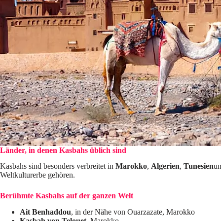
Länder, in denen Kasbahs üblich sind
Kasbahs sind besonders verbreitet in
Marokko
,
Algerien
,
Tunesien
un
Weltkulturerbe gehören.
Berühmte Kasbahs auf der ganzen Welt
Ait Benhaddou
, in der Nähe von Ouarzazate, Marokko
Kasbah von Telouet
, Marokko