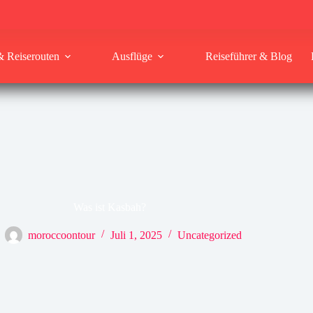
& Reiserouten
Ausflüge
Reiseführer & Blog
Was ist Kasbah?
moroccoontour
Juli 1, 2025
Uncategorized