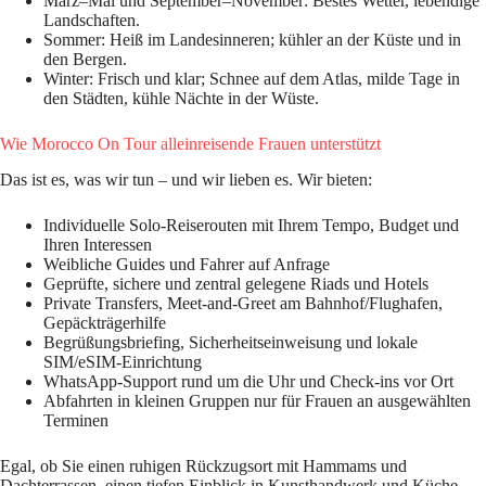
März–Mai und September–November: Bestes Wetter, lebendige
Landschaften.
Sommer: Heiß im Landesinneren; kühler an der Küste und in
den Bergen.
Winter: Frisch und klar; Schnee auf dem Atlas, milde Tage in
den Städten, kühle Nächte in der Wüste.
Wie Morocco On Tour alleinreisende Frauen unterstützt
Das ist es, was wir tun – und wir lieben es. Wir bieten:
Individuelle Solo-Reiserouten mit Ihrem Tempo, Budget und
Ihren Interessen
Weibliche Guides und Fahrer auf Anfrage
Geprüfte, sichere und zentral gelegene Riads und Hotels
Private Transfers, Meet-and-Greet am Bahnhof/Flughafen,
Gepäckträgerhilfe
Begrüßungsbriefing, Sicherheitseinweisung und lokale
SIM/eSIM-Einrichtung
WhatsApp-Support rund um die Uhr und Check-ins vor Ort
Abfahrten in kleinen Gruppen nur für Frauen an ausgewählten
Terminen
Egal, ob Sie einen ruhigen Rückzugsort mit Hammams und
Dachterrassen, einen tiefen Einblick in Kunsthandwerk und Küche