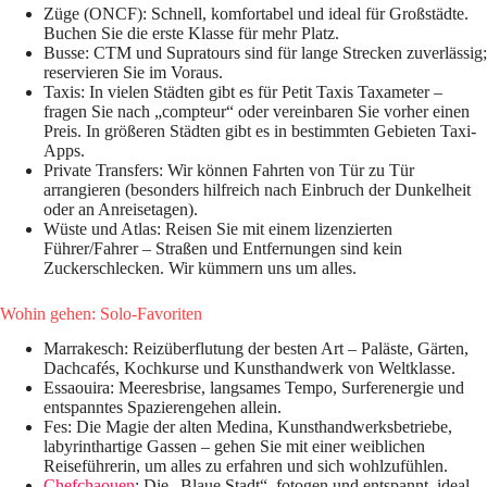
Züge (ONCF): Schnell, komfortabel und ideal für Großstädte.
Buchen Sie die erste Klasse für mehr Platz.
Busse: CTM und Supratours sind für lange Strecken zuverlässig;
reservieren Sie im Voraus.
Taxis: In vielen Städten gibt es für Petit Taxis Taxameter –
fragen Sie nach „compteur“ oder vereinbaren Sie vorher einen
Preis. In größeren Städten gibt es in bestimmten Gebieten Taxi-
Apps.
Private Transfers: Wir können Fahrten von Tür zu Tür
arrangieren (besonders hilfreich nach Einbruch der Dunkelheit
oder an Anreisetagen).
Wüste und Atlas: Reisen Sie mit einem lizenzierten
Führer/Fahrer – Straßen und Entfernungen sind kein
Zuckerschlecken. Wir kümmern uns um alles.
Wohin gehen: Solo-Favoriten
Marrakesch: Reizüberflutung der besten Art – Paläste, Gärten,
Dachcafés, Kochkurse und Kunsthandwerk von Weltklasse.
Essaouira: Meeresbrise, langsames Tempo, Surferenergie und
entspanntes Spazierengehen allein.
Fes: Die Magie der alten Medina, Kunsthandwerksbetriebe,
labyrinthartige Gassen – gehen Sie mit einer weiblichen
Reiseführerin, um alles zu erfahren und sich wohlzufühlen.
Chefchaouen
: Die „Blaue Stadt“, fotogen und entspannt, ideal