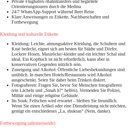
Private Flughafen-/Bahntransfers und begleitete
Orientierungstouren durch die Medina
24/7 WhatsApp-Support während Ihrer Reise
Klare Anweisungen zu Etikette, Nachbarschaften und
Fortbewegung
Kleidung und kulturelle Etikette
Kleidung: Leichte, atmungsaktive Kleidung, die Schultern und
Knie bedeckt, eignet sich am besten für Städte und Dörfer.
Lockere Hosen, Maxiröcke/-kleider und ein leichter Schal sind
ideal. Ein Kopftuch ist nicht erforderlich, kann aber in
konservativen Gegenden nützlich sein.
Zuneigung und Alkohol: Öffentliche Liebesbekundungen sind
unüblich. In manchen Hotels/Restaurants wird Alkohol
ausgeschenkt. Seien Sie daher beim Trinken diskret.
Fotografieren: Fragen Sie, bevor Sie Menschen fotografieren
(ein Lächeln und „Smah li?“ helfen). Vermeiden Sie Polizei,
Militär und einige religiöse Gebäude.
Im Souk: Feilschen wird erwartet – bleiben Sie freundlich.
Wenn Sie einen Artikel oder eine Dienstleistung nicht möchten,
genügt ein entschiedenes „La, shukran“ (Nein, danke).
Fortbewegung (alleinreisende)