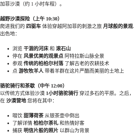
加菲沙漠（约 1 小时车程）。
越野沙漠探险（上午 10:30）
爬进我们的
四驱车
体验穿越阿加菲的刺激之旅
月球般的景观
.
出色地：
浏览
干涸的河床
和
滚石山
停在
风景优美的观景点
阿特拉斯山脉全景
参观
传统的柏柏尔村落
了解古老的农耕技术
点
游牧牧羊人
带着羊群在这片严酷而美丽的土地上
骆驼骑行和茶歇（中午 12:00）
以传统方式体验沙漠
1小时骆驼骑行
穿过多石的平原。之后，
在
沙漠营地
您将在其中：
啜饮
甜薄荷茶
从银茶壶中倒出
了解详情
柏柏尔茶礼
和热情好客
捕获
明信片般的照片
以群山为背景