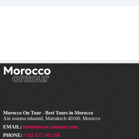
Morocco On Tour - Best Tours in Morocco
Ain sounna mhamid, Marrakech 40160. Morocco
EMAIL:
info@moroccoontour.com
PHONE:
+212 677 142 256