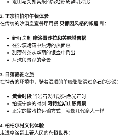
荒山与突如其来的绿地形成鲜明对比
2. 正宗柏柏尔午餐体验
在传统的沙漠皇室餐厅用餐
贝都因风格的帐篷
和：
新鲜烹制
摩洛哥沙拉和美味塔吉锅
在沙漠烤箱中烘烤的热面包
甜薄荷茶从华丽的银壶中倒出
月球般景观的全景
3. 日落骆驼之旅
在神奇的环境中，骑着温顺的单峰骆驼滑过多石的沙漠：
黄金时段
当岩石发出琥珀色光芒时
拍摄宁静的时刻
阿特拉斯山脉背景
正宗的撒哈拉运输方式，就像几代商人一样
4. 柏柏尔村文化体验
走进摩洛哥土著人民的永恒世界：