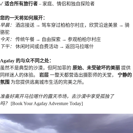
✓
适合所有旅行者
– 家庭、情侣和独自探险者
您的一天将如何展开：
早晨：
酒店接送 → 驾车穿过柏柏尔村庄，欣赏沿途美景 → 骑
骆驼
今天：
传统午餐 → 自由探索 → 参观柏柏尔村庄
下午：
休闲时间或自费活动 → 返回马拉喀什
Agafay 的与众不同之处：
虽然不是典型的沙漠，但阿加菲的
原始、未受破坏的美丽
提供
同样迷人的体验。
岩层
一整天都营造出摄影师的天堂，
宁静的
氛围
为您提供逃离城市生活的完美之所。
准备好离开马拉喀什的露天市场，去沙漠中享受孤独了
吗？
[Book Your Agafay Adventure Today]