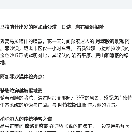
马拉喀什出发的阿加菲沙漠一日游：岩石绿洲探险
逃离马拉喀什的喧嚣，花一天时间探索迷人的
月球般的景观
阿
加菲沙漠。距离市区仅一小时车程，
石质沙漠
与撒哈拉沙漠的
金色沙丘形成鲜明对比，其起伏的
岩石平原、荒山和隐蔽的绿
地
。
阿加菲沙漠体验亮点：
骑骆驼穿越崎岖地形
骑着温顺的骆驼，滑过阿加菲那超凡脱俗的风景，感受这片独特
生态系统的静谧与广阔。与
阿特拉斯山脉
作为你的背景。
柏柏尔人的传统待客之道
品尝正宗的
摩洛哥盛宴
在游牧帐篷的荫凉下，一边享用新鲜烹