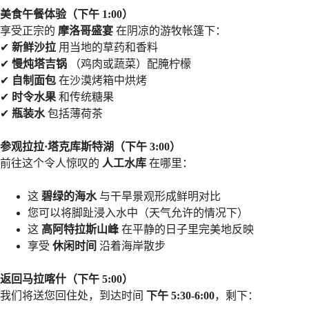
美食午餐体验（下午 1:00）
享受正宗的
摩洛哥盛宴
在阴凉的游牧帐篷下：
✔
新鲜沙拉
用当地的草药和香料
✔
慢炖塔吉锅
（鸡肉或蔬菜）配腌柠檬
✔
自制面包
在沙漠烤箱中烘烤
✔
时令水果
和传统糖果
✔
瓶装水
包括薄荷茶
参观拉拉·塔克库斯特湖（下午 3:00）
前往这个令人惊叹的
人工水库
在哪里：
这
碧绿的海水
与干旱景观形成鲜明对比
您可以将脚趾浸入水中（天气允许的情况下）
这
高阿特拉斯山峰
在平静的日子里完美地反映
享受
休闲时间
沿着海岸散步
返回马拉喀什（下午 5:00）
我们将送您回住处，到达时间
下午 5:30-6:00
，剩下：