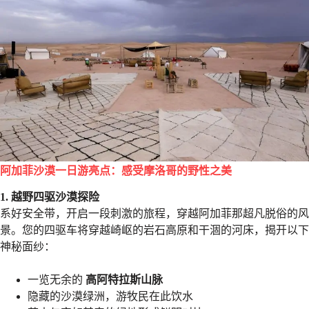
阿加菲沙漠一日游亮点：感受摩洛哥的野性之美
1. 越野四驱沙漠探险
系好安全带，开启一段刺激的旅程，穿越阿加菲那超凡脱俗的风
景。您的四驱车将穿越崎岖的岩石高原和干涸的河床，揭开以下
神秘面纱：
一览无余的
高阿特拉斯山脉
隐藏的沙漠绿洲，游牧民在此饮水