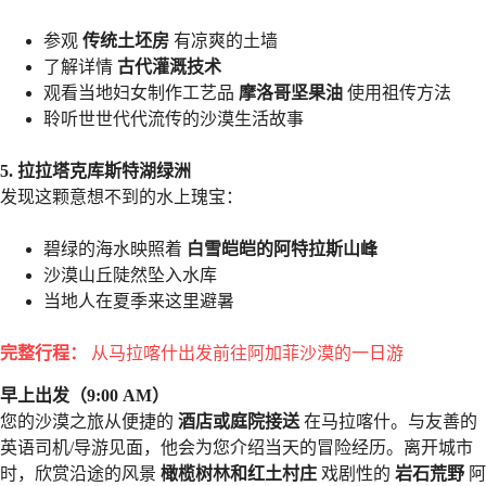
参观
传统土坯房
有凉爽的土墙
了解详情
古代灌溉技术
观看当地妇女制作工艺品
摩洛哥坚果油
使用祖传方法
聆听世世代代流传的沙漠生活故事
5. 拉拉塔克库斯特湖绿洲
发现这颗意想不到的水上瑰宝：
碧绿的海水映照着
白雪皑皑的阿特拉斯山峰
沙漠山丘陡然坠入水库
当地人在夏季来这里避暑
完整行程：
从马拉喀什出发前往阿加菲沙漠的一日游
早上出发（9:00 AM）
您的沙漠之旅从便捷的
酒店或庭院接送
在马拉喀什。与友善的
英语司机/导游见面，他会为您介绍当天的冒险经历。离开城市
时，欣赏沿途的风景
橄榄树林和红土村庄
戏剧性的
岩石荒野
阿