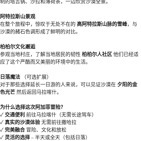
制的塔吉锅、沙拉和薄荷茶，一边欣赏沙漠全景。
阿特拉斯山景观
在整个旅程中，惊叹于无处不在的
高阿特拉斯山脉的雪峰
，与
沙漠的赭石色调形成了鲜明的对比。
柏柏尔文化邂逅
参观当地村庄，了解当地居民的韧性
柏柏尔人社区
他们已经适
应了这个严酷而又美丽的环境中的生活。
日落魔法
（可选扩展）
对于那些选择延长一日游的人来说，可以见证沙漠在
夕阳的金
色光芒
然后返回马拉喀什。
为什么选择这次阿加菲冒险？
✓
交通便利
前往马拉喀什（无需长途驾车）
✓
真实的沙漠体验
无需前往撒哈拉
✓
完美融合
冒险、文化和放松
✓
灵活的选择
– 半天或全天（包括日落）