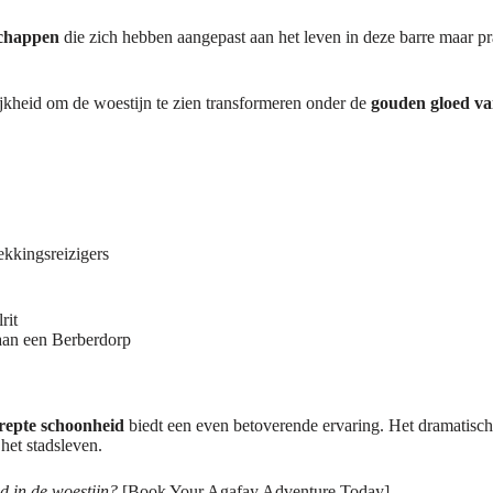
chappen
die zich hebben aangepast aan het leven in deze barre maar p
ijkheid om de woestijn te zien transformeren onder de
gouden gloed v
ekkingsreizigers
rit
aan een Berberdorp
repte schoonheid
biedt een even betoverende ervaring. Het dramatisch
het stadsleven.
d in de woestijn?
[Book Your Agafay Adventure Today]