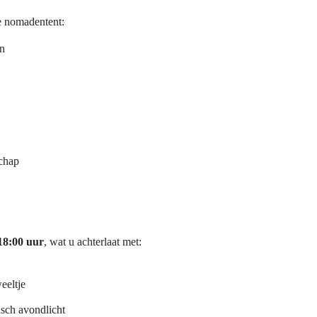
e nomadentent:
en
schap
18:00 uur
, wat u achterlaat met:
eeltje
sch avondlicht