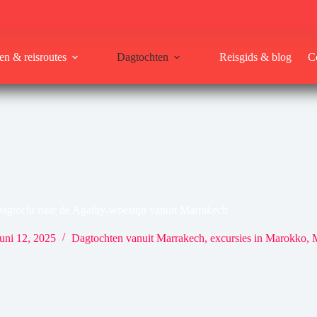
en & reisroutes
Dagtochten
Reisgids & blog
C
agtocht naar de Agafay-woestijn vanuit Marrakech
juni 12, 2025
Dagtochten vanuit Marrakech
,
excursies in Marokko
,