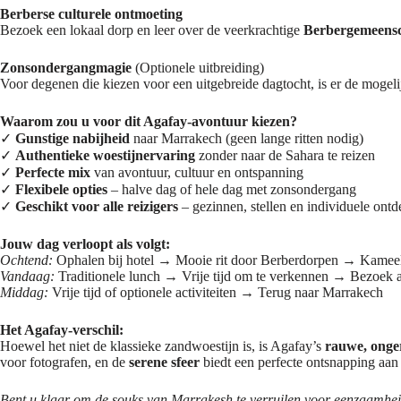
Berberse culturele ontmoeting
Bezoek een lokaal dorp en leer over de veerkrachtige
Berbergemeens
Zonsondergangmagie
(Optionele uitbreiding)
Voor degenen die kiezen voor een uitgebreide dagtocht, is er de mogel
Waarom zou u voor dit Agafay-avontuur kiezen?
✓
Gunstige nabijheid
naar Marrakech (geen lange ritten nodig)
✓
Authentieke woestijnervaring
zonder naar de Sahara te reizen
✓
Perfecte mix
van avontuur, cultuur en ontspanning
✓
Flexibele opties
– halve dag of hele dag met zonsondergang
✓
Geschikt voor alle reizigers
– gezinnen, stellen en individuele ontd
Jouw dag verloopt als volgt:
Ochtend:
Ophalen bij hotel → Mooie rit door Berberdorpen → Kameel
Vandaag:
Traditionele lunch → Vrije tijd om te verkennen → Bezoek 
Middag:
Vrije tijd of optionele activiteiten → Terug naar Marrakech
Het Agafay-verschil:
Hoewel het niet de klassieke zandwoestijn is, is Agafay’s
rauwe, onge
voor fotografen, en de
serene sfeer
biedt een perfecte ontsnapping aan 
Bent u klaar om de souks van Marrakesh te verruilen voor eenzaamhei