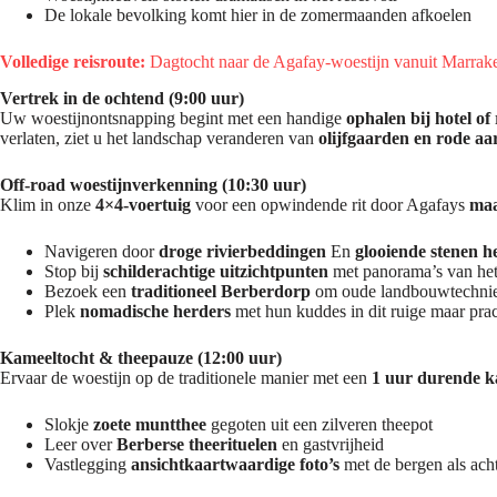
De lokale bevolking komt hier in de zomermaanden afkoelen
Volledige reisroute:
Dagtocht naar de Agafay-woestijn vanuit Marrak
Vertrek in de ochtend (9:00 uur)
Uw woestijnontsnapping begint met een handige
ophalen bij hotel of
verlaten, ziet u het landschap veranderen van
olijfgaarden en rode a
Off-road woestijnverkenning (10:30 uur)
Klim in onze
4×4-voertuig
voor een opwindende rit door Agafays
maa
Navigeren door
droge rivierbeddingen
En
glooiende stenen h
Stop bij
schilderachtige uitzichtpunten
met panorama’s van het
Bezoek een
traditioneel Berberdorp
om oude landbouwtechnie
Plek
nomadische herders
met hun kuddes in dit ruige maar pra
Kameeltocht & theepauze (12:00 uur)
Ervaar de woestijn op de traditionele manier met een
1 uur durende k
Slokje
zoete muntthee
gegoten uit een zilveren theepot
Leer over
Berberse theerituelen
en gastvrijheid
Vastlegging
ansichtkaartwaardige foto’s
met de bergen als ach