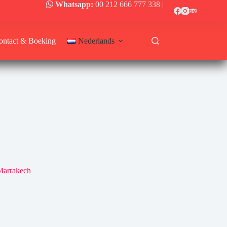
Whatsapp:
00 212 666 777 338
|
ontact & Boeking
Nederlands
Marrakech