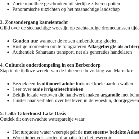
Zoete muntthee geschonken uit sierlijke zilveren potten
Panoramische uitzichten op het maanachtige landschap
3. Zonsondergang kamelentocht
Glijd over de steenachtige woestijn op zachtaardige dromedarissen tijd
Gouden uur
wanneer de rotsen amberkleurig gloeien
Rustige momenten om te fotograferen
Atlasgebergte als achte
Authentiek Saharaans transport, net als generaties handelaren
4. Culturele onderdompeling in een Berberdorp
Stap in de tijdloze wereld van de inheemse bevolking van Marokko:
Bezoek een
traditioneel adobe huis
met koele aarden wallen
Leer over
oude irrigatietechnieken
Bekijk lokale vrouwen die handwerk maken
arganolie
met behu
Luister naar verhalen over het leven in de woestijn, doorgegeve
5. Lalla Takerkoust Lake Oasis
Ontdek dit onverwachte waterpareltje waar:
Het turquoise water weerspiegelt de
met sneeuw bedekte Atlas
Woestijnheuvels storten dramatisch in het reservoir