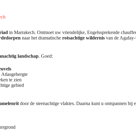
ech
 riad
in Marrakech. Ontmoet uw vriendelijke, Engelssprekende chauffeur
ardedorpen
naar het dramatische
rotsachtige wildernis
van de Agafay-w
nachtig landschap
. Goed:
euvels
 Atlasgebergte
ken te zien
chtige gebied
amelenrit
door de steenachtige vlaktes. Daarna kunt u ontspannen bij 
tergrond