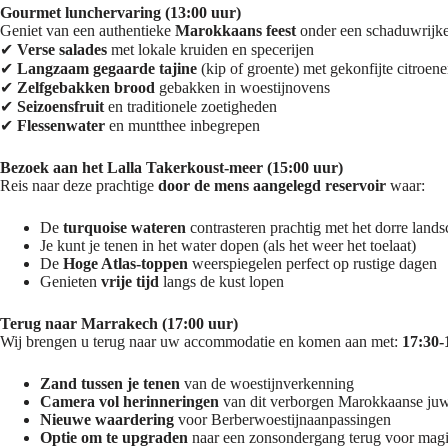
Gourmet lunchervaring (13:00 uur)
Geniet van een authentieke
Marokkaans feest
onder een schaduwrijk
✔
Verse salades
met lokale kruiden en specerijen
✔
Langzaam gegaarde tajine
(kip of groente) met gekonfijte citroen
✔
Zelfgebakken brood
gebakken in woestijnovens
✔
Seizoensfruit
en traditionele zoetigheden
✔
Flessenwater
en muntthee inbegrepen
Bezoek aan het Lalla Takerkoust-meer (15:00 uur)
Reis naar deze prachtige
door de mens aangelegd reservoir
waar:
De
turquoise wateren
contrasteren prachtig met het dorre land
Je kunt je tenen in het water dopen (als het weer het toelaat)
De
Hoge Atlas-toppen
weerspiegelen perfect op rustige dagen
Genieten
vrije tijd
langs de kust lopen
Terug naar Marrakech (17:00 uur)
Wij brengen u terug naar uw accommodatie en komen aan met:
17:30-
Zand tussen je tenen
van de woestijnverkenning
Camera vol herinneringen
van dit verborgen Marokkaanse juw
Nieuwe waardering
voor Berberwoestijnaanpassingen
Optie om te upgraden
naar een zonsondergang terug voor magi