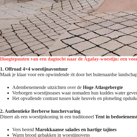
Hoogtepunten van een dagtocht naar de Agafay-woestijn: een voo
1. Offroad 4×4 woestijnavontuur
Maak je klaar voor een opwindende rit door het buitenaardse landschap
Adembenemende uitzichten over de
Hoge Atlasgebergte
Verborgen woestijnoases waar nomaden hun kuddes water geve
Het opvallende contrast tussen kale heuvels en plotseling opdui
2. Authentieke Berberse lunchervaring
Dineer als een woestijnkoning in een traditioneel
Tent in bedoeïenenst
Vers bereid
Marokkaanse salades en hartige tajines
Warm brood gebakken in woestijnovens