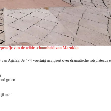
rproefje van de wilde schoonheid van Marokko
 van Agafay. Je 4×4-voertuig navigeert over dramatische rotsplateaus e
n
kend groen
ijl
met: