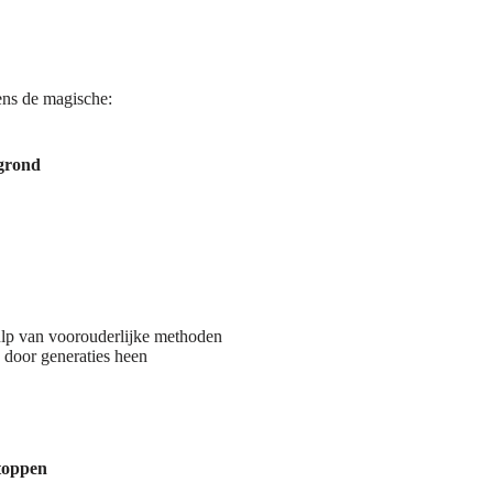
ens de magische:
rgrond
lp van voorouderlijke methoden
n door generaties heen
toppen