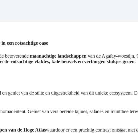
in een rotsachtige oase
 de betoverende
maanachtige landschappen
van de Agafay-woestijn. O
lvende
rotsachtige vlaktes, kale heuvels en verborgen stukjes groen
.
en geniet van de stilte en uitgestrektheid van dit unieke ecosysteem.
omadentent. Geniet van vers bereide tajines, salades en muntthee terwi
pen van de Hoge Atlas
waardoor er een prachtig contrast ontstaat met 