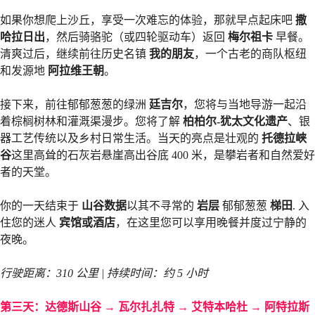
如果你想爬上沙丘，享受一次难忘的体验，那就早点起床吧
撒
哈拉日出
，然后骑骆驼（或四轮驱动车）返回
梅尔祖卡
早餐。
清爽过后，继续前往历史名镇
我的朋友
，一个古老的商队枢纽
和发源地
阿拉维王朝
。
接下来，前往郁郁葱葱的绿洲
廷吉尔
，您将与当地导游一起沿
着棕榈树林和灌溉渠漫步。您将了解
柏柏尔-犹太文化遗产
、银
器工艺传统以及乡村日常生活。当天的亮点是壮观的
托德拉峡
谷
这里高耸的石灰岩悬崖高出谷底 400 米，是攀岩者和自然爱好
者的天堂。
你的一天结束于
山谷数据
以其不寻常的
岩层
郁郁葱葱
梯田
. 入
住您的迷人
宾馆或酒店
，在这里您可以享用晚餐并度过宁静的
夜晚。
行驶距离：310 公里 | 持续时间：约 5 小时
第三天：达德斯山谷 → 瓦尔扎扎特 → 艾特本哈杜 → 阿特拉斯