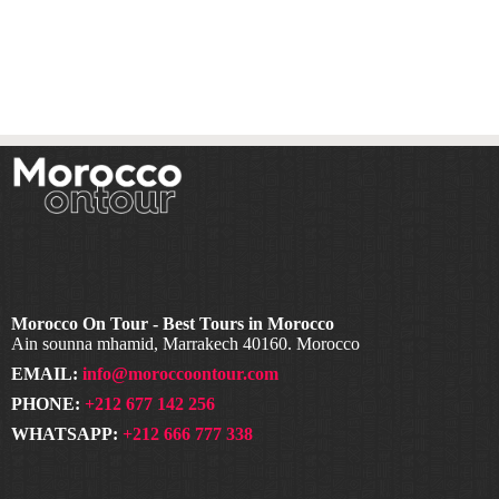
Morocco On Tour - Best Tours in Morocco
Ain sounna mhamid, Marrakech 40160. Morocco
EMAIL:
info@moroccoontour.com
PHONE:
+212 677 142 256
WHATSAPP:
+212 666 777 338