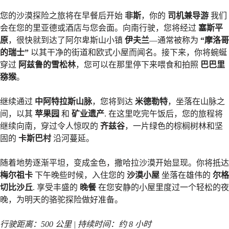
您的沙漠探险之旅将在早餐后开始
非斯
，你的
司机兼导游
我们
会在您的里亚德或酒店与您会面。向南行驶，您将经过
塞斯平
原
，很快就到达了阿尔卑斯山小镇
伊夫兰
—通常被称为
“摩洛哥
的瑞士”
以其干净的街道和欧式小屋而闻名。接下来，你将蜿蜒
穿过
阿兹鲁的雪松林
，您可以在那里停下来喂食和拍照
巴巴里
猕猴
。
继续通过
中阿特拉斯山脉
，您将到达
米德勒特
，坐落在山脉之
间，以其
苹果园
和
矿业遗产
. 在这里吃完午饭后，您的旅程将
继续向南，穿过令人惊叹的
齐兹谷
，一片绿色的棕榈树林和坚
固的
卡斯巴村
沿河蔓延。
随着地势逐渐平坦，变成金色，撒哈拉沙漠开始显现。你将抵达
梅尔祖卡
下午晚些时候，入住您的
沙漠小屋
坐落在雄伟的
尔格
切比沙丘
. 享受丰盛的
晚餐
在您安静的小屋里度过一个轻松的夜
晚，为明天的骆驼探险做好准备。
行驶距离：500 公里 | 持续时间：约 8 小时