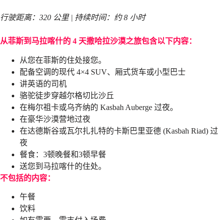
行驶距离：320 公里 | 持续时间：约 8 小时
从菲斯到马拉喀什的 4 天撒哈拉沙漠之旅包含以下内容：
从您在菲斯的住处接您。
配备空调的现代 4×4 SUV、厢式货车或小型巴士
讲英语的司机
骆驼徒步穿越尔格切比沙丘
在梅尔祖卡或乌齐纳的 Kasbah Auberge 过夜。
在豪华沙漠营地过夜
在达德斯谷或瓦尔扎扎特的卡斯巴里亚德 (Kasbah Riad) 过
夜
餐食：3顿晚餐和3顿早餐
送您到马拉喀什的住处。
不包括的内容：
午餐
饮料