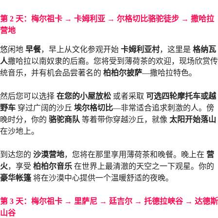
第 2 天：梅尔祖卡 → 卡姆利亚 → 尔格切比骆驼徒步 → 撒哈拉
营地
悠闲地
早餐
，早上从文化参观开始
卡姆利亚村
，这里是
格纳瓦
人
撒哈拉以南奴隶的后裔。您将受到薄荷茶的欢迎，现场欣赏传
统音乐，并有机会品尝著名的
柏柏尔披萨
—撒哈拉特色。
然后您可以选择
在您的小屋放松
或者采取
可选四轮摩托车或越
野车
穿过广阔的沙丘
埃尔格切比
—非常适合追求刺激的人。傍
晚时分，你的
骆驼商队
等着带你穿越沙丘，就像
太阳开始落山
在沙地上。
到达您的
沙漠营地
，您将在那里享用薄荷茶和晚餐。晚上在
营
火
，享受
柏柏尔音乐
在世界上最清澈的天空之一下观星。你的
豪华帐篷
将在沙漠中心提供一个温暖舒适的夜晚。
第 3 天：梅尔祖卡 → 里萨尼
→
廷吉尔 → 托德拉峡谷 → 达德斯
山谷