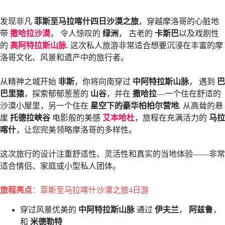
发现非凡
菲斯至马拉喀什四日沙漠之旅
，穿越摩洛哥的心脏地
带
撒哈拉沙漠
， 令人惊叹的
绿洲
， 古老的
卡斯巴
以及戏剧性
的
高阿特拉斯山脉
. 这次私人旅游非常适合想要沉浸在丰富的摩
洛哥文化、风景和遗产中的旅行者。
从精神之城开始
非斯
，你将向南穿过
中阿特拉斯山脉
， 遇到
巴
巴里猿
，探索郁郁葱葱的
山谷
，并在
撒哈拉
—一个住在舒适的
沙漠小屋里，另一个住在
星空下的豪华柏柏尔营地
. 从高耸的悬
崖
托德拉峡谷
电影般的美感
艾本哈杜
，旅程在充满活力的
马拉
喀什
，让您完美领略摩洛哥的多样性。
这次旅行的设计注重舒适性、灵活性和真实的当地体验——非常
适合情侣、家庭或小型私人团体。
旅程亮点
：菲斯至马拉喀什沙漠之旅4日游
穿过风景优美的
中阿特拉斯山脉
通过
伊夫兰
，
阿兹鲁
，
和
米德勒特