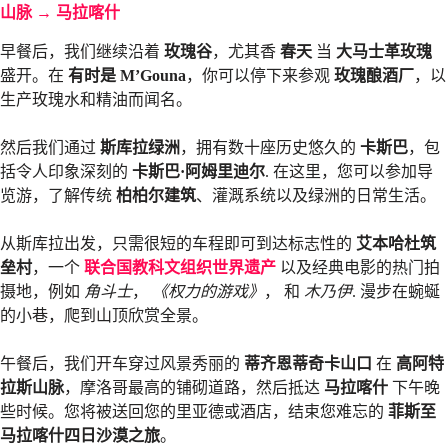
山脉 → 马拉喀什
早餐后，我们继续沿着
玫瑰谷
，尤其香
春天
当
大马士革玫瑰
盛开。在
有时是 M’Gouna
，你可以停下来参观
玫瑰酿酒厂
，以
生产玫瑰水和精油而闻名。
然后我们通过
斯库拉绿洲
，拥有数十座历史悠久的
卡斯巴
，包
括令人印象深刻的
卡斯巴·阿姆里迪尔
. 在这里，您可以参加导
览游，了解传统
柏柏尔建筑
、灌溉系统以及绿洲的日常生活。
从斯库拉出发，只需很短的车程即可到达标志性的
艾本哈杜筑
垒村
，一个
联合国教科文组织世界遗产
以及经典电影的热门拍
摄地，例如
角斗士
，
《权力的游戏》
， 和
木乃伊
. 漫步在蜿蜒
的小巷，爬到山顶欣赏全景。
午餐后，我们开车穿过风景秀丽的
蒂齐恩蒂奇卡山口
在
高阿特
拉斯山脉
，摩洛哥最高的铺砌道路，然后抵达
马拉喀什
下午晚
些时候。您将被送回您的里亚德或酒店，结束您难忘的
菲斯至
马拉喀什四日沙漠之旅
。