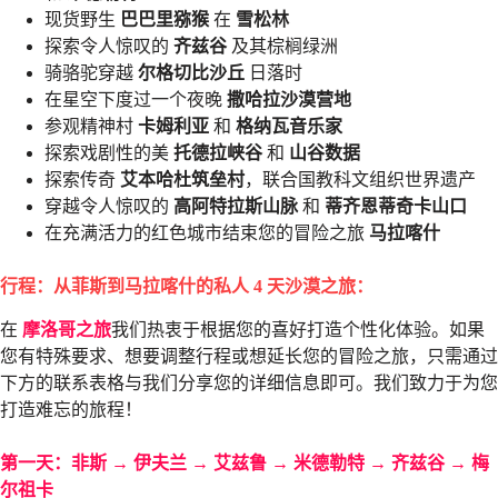
现货野生
巴巴里猕猴
在
雪松林
探索令人惊叹的
齐兹谷
及其棕榈绿洲
骑骆驼穿越
尔格切比沙丘
日落时
在星空下度过一个夜晚
撒哈拉沙漠营地
参观精神村
卡姆利亚
和
格纳瓦音乐家
探索戏剧性的美
托德拉峡谷
和
山谷数据
探索传奇
艾本哈杜筑垒村
，联合国教科文组织世界遗产
穿越令人惊叹的
高阿特拉斯山脉
和
蒂齐恩蒂奇卡山口
在充满活力的红色城市结束您的冒险之旅
马拉喀什
行程：从菲斯到马拉喀什的私人 4 天沙漠之旅：
在
摩洛哥之旅
我们热衷于根据您的喜好打造个性化体验。如果
您有特殊要求、想要调整行程或想延长您的冒险之旅，只需通过
下方的联系表格与我们分享您的详细信息即可。我们致力于为您
打造难忘的旅程！
第一天：非斯 → 伊夫兰 → 艾兹鲁 → 米德勒特 → 齐兹谷 → 梅
尔祖卡