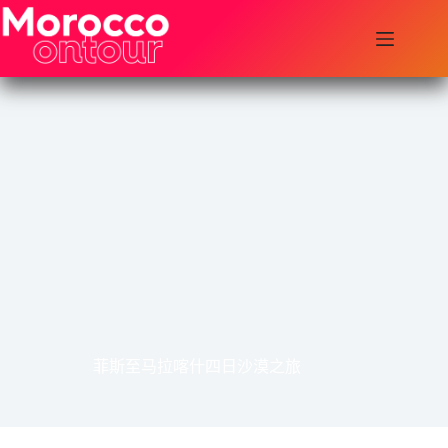
跳
至
内
容
菲斯至马拉喀什四日沙漠之旅