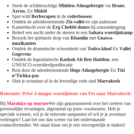
Steek de schilderachtige
Midden-Atlasgebergte
via
Ifrane
,
Azrou
, En
Midelt
Spot wild
Berberapen
in de
cederbossen
Ontdek de adembenemende
Ziz-vallei
en zijn palmoase
Kameeltocht over de
Erg Chebbi dunes
bij zonsondergang
Beleef een nacht onder de sterren in een
Sahara woestijnkamp
Bezoek het spirituele dorp van
Khamlia
met
Gnawa-
muzikanten
Ontdek de dramatische schoonheid van
Todra-kloof
En
Vallei
Gegevens
Ontdek de legendarische
Kasbah Ait Ben Haddou
, een
UNESCO-werelderfgoedlocatie
Reis door de adembenemende
Hoge Atlasgebergte
En
Tizi
n’Tichka-pas
Sluit je avontuur af in de levendige rode stad
Marrakesh
Reisroute: Privé 4-daagse woestijntour van Fes naar Marrakech:
Bij
Marokko op tournee
We zijn gepassioneerd over het creëren van
persoonlijke ervaringen, afgestemd op jouw voorkeuren. Heb je
speciale wensen, wil je de reisroute aanpassen of wil je je avontuur
verlengen? Laat het ons dan weten via het onderstaande
contactformulier. We staan ​​klaar om je reis onvergetelijk te maken!