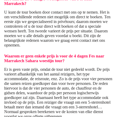
Marrakech
?
U kunt de tour boeken door contact met ons op te nemen. Het is
om verschillende redenen niet mogelijk om direct te boeken. Ten
eerste zijn we gespecialiseerd in privétours; daarom moeten we
controleren of u de tour direct wilt boeken of dat u speciale
wensen heeft. Ten tweede varieert de prijs per situatie. Daarom
moeten we u alle details geven voordat u boekt. Dit zijn de
belangrijkste redenen waarom we graag eerst contact met ons
opnemen.
Waarom er geen enkele prijs is voor de
4 dagen Fes naar
Marrakech Sahara woestijn
tour?
Er is geen vaste prijs, omdat de tour niet gedeeld wordt. De prijs
varieert afhankelijk van het aantal reizigers, het type
accommodatie, de reisroute, enz. Zo is de prijs voor vier personen
die samen reizen goedkoper dan voor twee personen. De reden
hiervoor is dat de vier personen de auto, de chauffeur en de
gidsen delen, waardoor de prijs per persoon logischerwijs
goedkoper zal zijn. Daarnaast heeft het type accommodatie ook
invloed op de prijs. Een reiziger die vraagt ​​om een ​​5-sterrenhotel
betaalt meer dan iemand die vraagt ​​om een ​​3-sterrenhotel…
Normaal gesproken berekenen we de kosten van elke dienst
voordat we onze offerte uitbrengen.