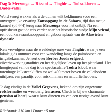
Dag 3: Merzouga → Rissani
→
Tinghir → Todra-kloven →
Dades-vallei
Word vroeg wakker als u de duinen wilt beklimmen voor een
onvergetelijke ervaring
Zonsopgang in de Sahara
, rijd dan met je
kameel (of 4×4) terug naar
Merzouga
voor het ontbijt. Na een
opfrisbeurt gaat de reis verder naar het historische stadje
Mijn vriend
,
een oud karavaanknooppunt en geboorteplaats van de
Alawieten-
dynastie
.
Reis vervolgens naar de weelderige oase van
Tinghir
, waar je een
lokale gids ontmoet voor een wandeling langs de palmbossen en
irrigatiekanalen. Je leert over
Berber-Joods erfgoed
,
zilverbewerkingstradities en het dagelijkse leven op het platteland. Het
hoogtepunt van de dag is de spectaculaire
Todra-kloof
, waar
torenhoge kalksteenkliffen tot wel 400 meter boven de valleibodem
uitrijzen; een paradijs voor rotsklimmers en natuurliefhebbers.
Je dag eindigt in de
Vallei Gegevens
, bekend om zijn ongewone
rotsformaties
en weelderig
terrassen
. Check in bij uw charmante
pension of hotel
, waar u kunt dineren en van een rustige avond kunt
genieten.
Rijafstand: 310 km | Duur: ~5 uur