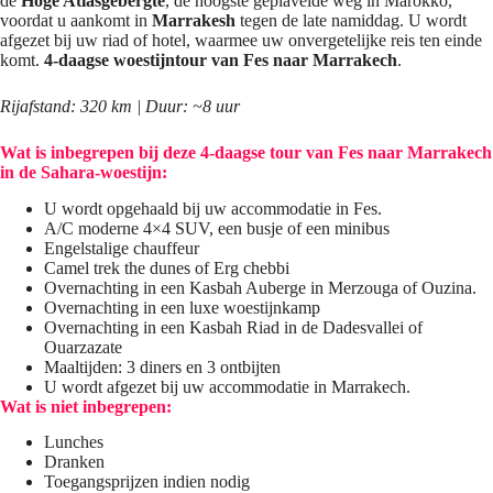
de
Hoge Atlasgebergte
, de hoogste geplaveide weg in Marokko,
voordat u aankomt in
Marrakesh
tegen de late namiddag. U wordt
afgezet bij uw riad of hotel, waarmee uw onvergetelijke reis ten einde
komt.
4-daagse woestijntour van Fes naar Marrakech
.
Rijafstand: 320 km | Duur: ~8 uur
Wat is inbegrepen bij deze 4-daagse tour van Fes naar Marrakech
in de Sahara-woestijn:
U wordt opgehaald bij uw accommodatie in Fes.
A/C moderne 4×4 SUV, een busje of een minibus
Engelstalige chauffeur
Camel trek the dunes of Erg chebbi
Overnachting in een Kasbah Auberge in Merzouga of Ouzina.
Overnachting in een luxe woestijnkamp
Overnachting in een Kasbah Riad in de Dadesvallei of
Ouarzazate
Maaltijden: 3 diners en 3 ontbijten
U wordt afgezet bij uw accommodatie in Marrakech.
Wat is niet inbegrepen:
Lunches
Dranken
Toegangsprijzen indien nodig