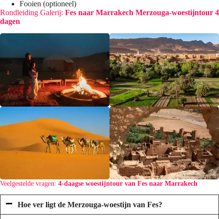
Fooien (optioneel)
Rondleiding Galerij:
Fes naar Marrakech Merzouga-woestijntour
4
dagen
Veelgestelde vragen:
4-daagse woestijntour van Fes naar Marrakech
Hoe ver ligt de Merzouga-woestijn van Fes?