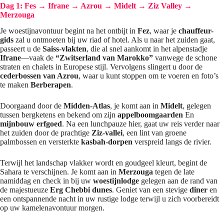
Dag 1: Fes → Ifrane → Azrou → Midelt → Ziz Valley →
Merzouga
Je woestijnavontuur begint na het ontbijt in
Fez
, waar je
chauffeur-
gids
zal u ontmoeten bij uw riad of hotel. Als u naar het zuiden gaat,
passeert u de
Saiss-vlakten
, die al snel aankomt in het alpenstadje
Ifrane
—vaak de
“Zwitserland van Marokko”
vanwege de schone
straten en chalets in Europese stijl. Vervolgens slingert u door de
cederbossen van Azrou
, waar u kunt stoppen om te voeren en foto’s
te maken
Berberapen
.
Doorgaand door de
Midden-Atlas
, je komt aan in
Midelt
, gelegen
tussen bergketens en bekend om zijn
appelboomgaarden
En
mijnbouw erfgoed
. Na een lunchpauze hier, gaat uw reis verder naar
het zuiden door de prachtige
Ziz-vallei
, een lint van groene
palmbossen en versterkte
kasbah-dorpen
verspreid langs de rivier.
Terwijl het landschap vlakker wordt en goudgeel kleurt, begint de
Sahara te verschijnen. Je komt aan in
Merzouga
tegen de late
namiddag en check in bij uw
woestijnlodge
gelegen aan de rand van
de majestueuze
Erg Chebbi dunes
. Geniet van een stevige
diner
en
een ontspannende nacht in uw rustige lodge terwijl u zich voorbereidt
op uw kamelenavontuur morgen.