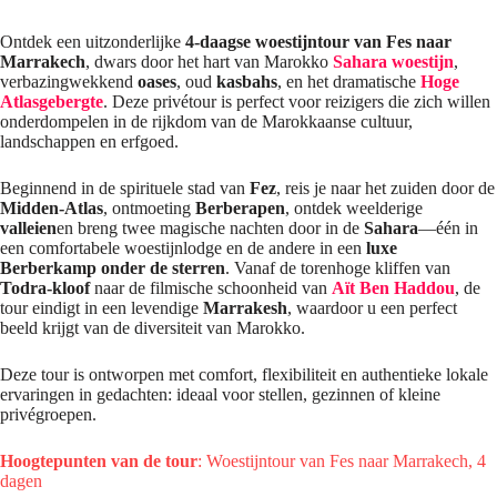
Ontdek een uitzonderlijke
4-daagse woestijntour van Fes naar
Marrakech
, dwars door het hart van Marokko
Sahara woestijn
,
verbazingwekkend
oases
, oud
kasbahs
, en het dramatische
Hoge
Atlasgebergte
. Deze privétour is perfect voor reizigers die zich willen
onderdompelen in de rijkdom van de Marokkaanse cultuur,
landschappen en erfgoed.
Beginnend in de spirituele stad van
Fez
, reis je naar het zuiden door de
Midden-Atlas
, ontmoeting
Berberapen
, ontdek weelderige
valleien
en breng twee magische nachten door in de
Sahara
—één in
een comfortabele woestijnlodge en de andere in een
luxe
Berberkamp onder de sterren
. Vanaf de torenhoge kliffen van
Todra-kloof
naar de filmische schoonheid van
Aït Ben Haddou
, de
tour eindigt in een levendige
Marrakesh
, waardoor u een perfect
beeld krijgt van de diversiteit van Marokko.
Deze tour is ontworpen met comfort, flexibiliteit en authentieke lokale
ervaringen in gedachten: ideaal voor stellen, gezinnen of kleine
privégroepen.
Hoogtepunten van de tour
: Woestijntour van Fes naar Marrakech, 4
dagen