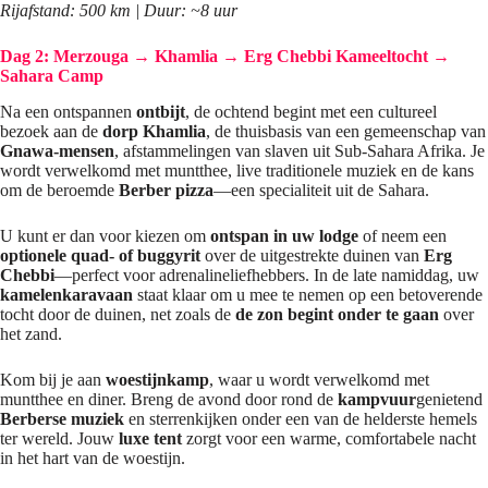
Rijafstand: 500 km | Duur: ~8 uur
Dag 2: Merzouga → Khamlia → Erg Chebbi Kameeltocht →
Sahara Camp
Na een ontspannen
ontbijt
, de ochtend begint met een cultureel
bezoek aan de
dorp Khamlia
, de thuisbasis van een gemeenschap van
Gnawa-mensen
, afstammelingen van slaven uit Sub-Sahara Afrika. Je
wordt verwelkomd met muntthee, live traditionele muziek en de kans
om de beroemde
Berber pizza
—een specialiteit uit de Sahara.
U kunt er dan voor kiezen om
ontspan in uw lodge
of neem een
optionele quad- of buggyrit
over de uitgestrekte duinen van
Erg
Chebbi
—perfect voor adrenalineliefhebbers. In de late namiddag, uw
kamelenkaravaan
staat klaar om u mee te nemen op een betoverende
tocht door de duinen, net zoals de
de zon begint onder te gaan
over
het zand.
Kom bij je aan
woestijnkamp
, waar u wordt verwelkomd met
muntthee en diner. Breng de avond door rond de
kampvuur
genietend
Berberse muziek
en sterrenkijken onder een van de helderste hemels
ter wereld. Jouw
luxe tent
zorgt voor een warme, comfortabele nacht
in het hart van de woestijn.