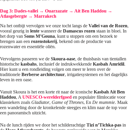
Dag 3: Dades-vallei → Ouarzazate → Ait Ben Haddou →
Atlasgebergte → Marrakech
Na het ontbijt vervolgen we onze tocht langs de
Vallei van de Rozen
,
vooral geurig in
lente
wanneer de
Damascus rozen
staan ​​in bloei. In
het dorp van
Soms M’Gouna
, kunt u stoppen om een ​​bezoek te
brengen aan een
rozenstokerij
, bekend om de productie van
rozenwater en essentiële oliën.
Vervolgens passeren we de
Skoura-oase
, de thuisbasis van tientallen
historische
kasbahs
, inclusief de indrukwekkende
Kasbah Amridil
.
Hier kunt u een rondleiding volgen om meer te leren over de
traditionele
Berberse architectuur
, irrigatiesystemen en het dagelijks
leven in een oase.
Vanuit Skoura is het een korte rit naar de iconische
Kasbah Ait Ben
Haddou
, A
UNESCO-werelderfgoed
en populaire filmlocatie voor
klassiekers zoals
Gladiator
,
Game of Thrones
, En
De mummie
. Maak
een wandeling door de kronkelende steegjes en klim naar de top voor
een panoramisch uitzicht.
Na de lunch rijden we door het schilderachtige
Tizi n’Tichka-pas
in