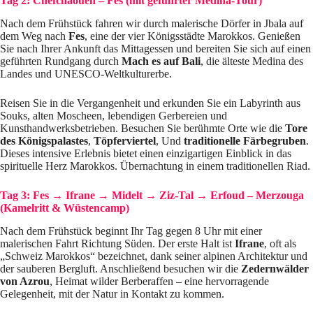
Tag 2: Chefchaouen – Fes (mit geführter Medina-Tour)
Nach dem Frühstück fahren wir durch malerische Dörfer in Jbala auf
dem Weg nach
Fes
, eine der vier Königsstädte Marokkos. Genießen
Sie nach Ihrer Ankunft das Mittagessen und bereiten Sie sich auf einen
geführten Rundgang durch
Mach es auf Bali
, die älteste Medina des
Landes und UNESCO-Weltkulturerbe.
Reisen Sie in die Vergangenheit und erkunden Sie ein Labyrinth aus
Souks, alten Moscheen, lebendigen Gerbereien und
Kunsthandwerksbetrieben. Besuchen Sie berühmte Orte wie die
Tore
des Königspalastes
,
Töpferviertel
, Und
traditionelle Färbegruben
.
Dieses intensive Erlebnis bietet einen einzigartigen Einblick in das
spirituelle Herz Marokkos. Übernachtung in einem traditionellen Riad.
Tag 3: Fes → Ifrane → Midelt → Ziz-Tal → Erfoud – Merzouga
(Kamelritt & Wüstencamp)
Nach dem Frühstück beginnt Ihr Tag gegen 8 Uhr mit einer
malerischen Fahrt Richtung Süden. Der erste Halt ist
Ifrane
, oft als
„Schweiz Marokkos“ bezeichnet, dank seiner alpinen Architektur und
der sauberen Bergluft. Anschließend besuchen wir die
Zedernwälder
von Azrou
, Heimat wilder Berberaffen – eine hervorragende
Gelegenheit, mit der Natur in Kontakt zu kommen.