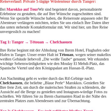
Reiseverlauf: Private 5-tägige Wüstentour durch Tanger:
Bei
Marokko auf Tour
Wir sind begeistert davon, personalisierte
Erlebnisse zu gestalten, die auf Ihre Wünsche zugeschnitten sind.
Wenn Sie spezielle Wünsche haben, die Reiseroute anpassen oder Ihr
Abenteuer verlängern möchten, teilen Sie uns einfach Ihre Daten über
das unten stehende Kontaktformular mit. Wir sind hier, um Ihre Reise
unvergesslich zu machen!
Tag 1: Tanger
→
Tétouan
→
Chefchaouen
Ihre Reise beginnt mit der Abholung von Ihrem Hotel, Flughafen oder
Hafen in Tanger. Unser erster Halt ist
Tétouan
, wegen seiner makellos
weißen Gebäude liebevoll „Die weiße Taube“ genannt. Wir erkunden
wichtige Sehenswürdigkeiten wie den Moulay El Mehdi-Platz, das
Spanische Viertel und den Königspalast am Hassan-II.-Platz.
Am Nachmittag geht es weiter durch das Rif-Gebirge nach
Chefchaouen
, die beliebte „Blaue Perle“ Marokkos. Genießen Sie
Ihre freie Zeit, um durch die malerischen Straßen zu schlendern, die
Aussicht auf die Berge zu genießen und Instagram-würdige Fotos zu
schießen. Wir führen Sie zu Ihrem charmanten Riad in der Nähe des
zentralen Platzes zum Abendessen und zur Übernachtung.