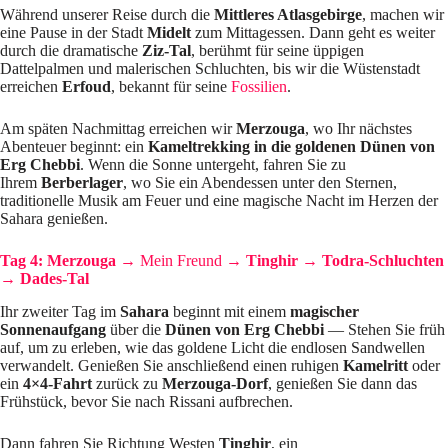
Während unserer Reise durch die
Mittleres Atlasgebirge
, machen wir
eine Pause in der Stadt
Midelt
zum Mittagessen. Dann geht es weiter
durch die dramatische
Ziz-Tal
, berühmt für seine üppigen
Dattelpalmen und malerischen Schluchten, bis wir die Wüstenstadt
erreichen
Erfoud
, bekannt für seine
Fossilien
.
Am späten Nachmittag erreichen wir
Merzouga
, wo Ihr nächstes
Abenteuer beginnt: ein
Kameltrekking in die goldenen Dünen von
Erg Chebbi
. Wenn die Sonne untergeht, fahren Sie zu
Ihrem
Berberlager
, wo Sie ein Abendessen unter den Sternen,
traditionelle Musik am Feuer und eine magische Nacht im Herzen der
Sahara genießen.
Tag 4:
Merzouga →
Mein Freund
→ Tinghir → Todra-Schluchten
→ Dades-Tal
Ihr zweiter Tag im
Sahara
beginnt mit einem
magischer
Sonnenaufgang
über die
Dünen von Erg Chebbi
— Stehen Sie früh
auf, um zu erleben, wie das goldene Licht die endlosen Sandwellen
verwandelt. Genießen Sie anschließend einen ruhigen
Kamelritt
oder
ein
4×4-Fahrt
zurück zu
Merzouga-Dorf
, genießen Sie dann das
Frühstück, bevor Sie nach Rissani aufbrechen.
Dann fahren Sie Richtung Westen
Tinghir
, ein