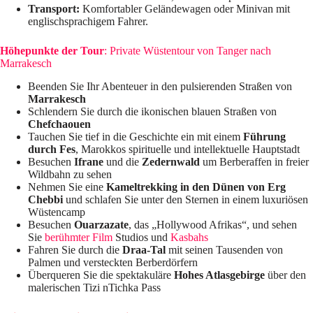
Transport:
Komfortabler Geländewagen oder Minivan mit
englischsprachigem Fahrer.
Höhepunkte der Tour
: Private Wüstentour von Tanger nach
Marrakesch
Beenden Sie Ihr Abenteuer in den pulsierenden Straßen von
Marrakesch
Schlendern Sie durch die ikonischen blauen Straßen von
Chefchaouen
Tauchen Sie tief in die Geschichte ein mit einem
Führung
durch Fes
, Marokkos spirituelle und intellektuelle Hauptstadt
Besuchen
Ifrane
und die
Zedernwald
um Berberaffen in freier
Wildbahn zu sehen
Nehmen Sie eine
Kameltrekking in den Dünen von Erg
Chebbi
und schlafen Sie unter den Sternen in einem luxuriösen
Wüstencamp
Besuchen
Ouarzazate
, das „Hollywood Afrikas“, und sehen
Sie
berühmter Film
Studios und
Kasbahs
Fahren Sie durch die
Draa-Tal
mit seinen Tausenden von
Palmen und versteckten Berberdörfern
Überqueren Sie die spektakuläre
Hohes Atlasgebirge
über den
malerischen Tizi nTichka Pass