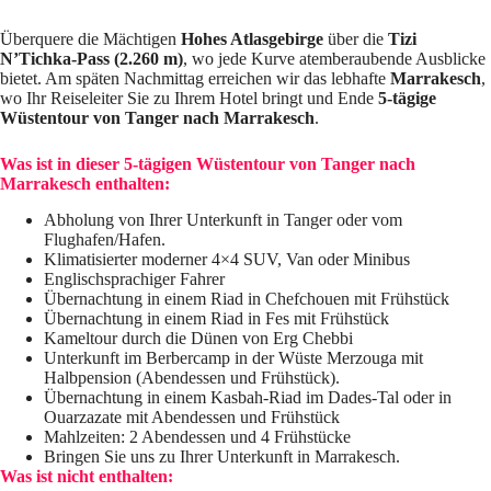
Überquere die Mächtigen
Hohes Atlasgebirge
über die
Tizi
N’Tichka-Pass (2.260 m)
, wo jede Kurve atemberaubende Ausblicke
bietet. Am späten Nachmittag erreichen wir das lebhafte
Marrakesch
,
wo Ihr Reiseleiter Sie zu Ihrem Hotel bringt und Ende
5-tägige
Wüstentour von Tanger nach Marrakesch
.
Was ist in dieser 5-tägigen Wüstentour von Tanger nach
Marrakesch enthalten:
Abholung von Ihrer Unterkunft in Tanger oder vom
Flughafen/Hafen.
Klimatisierter moderner 4×4 SUV, Van oder Minibus
Englischsprachiger Fahrer
Übernachtung in einem Riad in Chefchouen mit Frühstück
Übernachtung in einem Riad in Fes mit Frühstück
Kameltour durch die Dünen von Erg Chebbi
Unterkunft im Berbercamp in der Wüste Merzouga mit
Halbpension (Abendessen und Frühstück).
Übernachtung in einem Kasbah-Riad im Dades-Tal oder in
Ouarzazate mit Abendessen und Frühstück
Mahlzeiten: 2 Abendessen und 4 Frühstücke
Bringen Sie uns zu Ihrer Unterkunft in Marrakesch.
Was ist nicht enthalten: