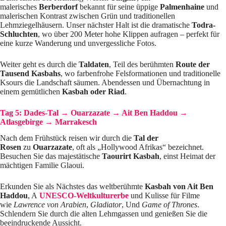
malerisches
Berberdorf
bekannt für seine üppige
Palmenhaine
und
malerischen Kontrast zwischen Grün und traditionellen
Lehmziegelhäusern. Unser nächster Halt ist die dramatische
Todra-
Schluchten
, wo über 200 Meter hohe Klippen aufragen – perfekt für
eine kurze Wanderung und unvergessliche Fotos.
Weiter geht es durch die
Taldaten
, Teil des berühmten
Route der
Tausend Kasbahs
, wo farbenfrohe Felsformationen und traditionelle
Ksours die Landschaft säumen. Abendessen und Übernachtung in
einem gemütlichen
Kasbah oder Riad
.
Tag 5: Dades-Tal → Ouarzazate → Ait Ben Haddou →
Atlasgebirge → Marrakesch
Nach dem Frühstück reisen wir durch die
Tal der
Rosen
zu
Ouarzazate
, oft als „Hollywood Afrikas“ bezeichnet.
Besuchen Sie das majestätische
Taourirt Kasbah
, einst Heimat der
mächtigen Familie Glaoui.
Erkunden Sie als Nächstes das weltberühmte
Kasbah von Ait Ben
Haddou
, A
UNESCO-Weltkulturerbe
und Kulisse für Filme
wie
Lawrence von Arabien
,
Gladiator
, Und
Game of Thrones
.
Schlendern Sie durch die alten Lehmgassen und genießen Sie die
beeindruckende Aussicht.