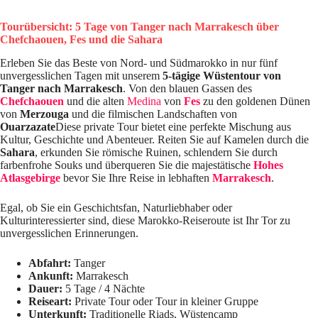
Tourübersicht: 5 Tage von Tanger nach Marrakesch über
Chefchaouen, Fes und die Sahara
Erleben Sie das Beste von Nord- und Südmarokko in nur fünf
unvergesslichen Tagen mit unserem
5-tägige Wüstentour von
Tanger nach Marrakesch
. Von den blauen Gassen des
Chefchaouen
und die alten
Medina
von
Fes
zu den goldenen Dünen
von
Merzouga
und die filmischen Landschaften von
Ouarzazate
Diese private Tour bietet eine perfekte Mischung aus
Kultur, Geschichte und Abenteuer. Reiten Sie auf Kamelen durch die
Sahara
, erkunden Sie römische Ruinen, schlendern Sie durch
farbenfrohe Souks und überqueren Sie die majestätische
Hohes
Atlasgebirge
bevor Sie Ihre Reise in lebhaften
Marrakesch
.
Egal, ob Sie ein Geschichtsfan, Naturliebhaber oder
Kulturinteressierter sind, diese Marokko-Reiseroute ist Ihr Tor zu
unvergesslichen Erinnerungen.
Abfahrt:
Tanger
Ankunft:
Marrakesch
Dauer:
5 Tage / 4 Nächte
Reiseart:
Private Tour oder Tour in kleiner Gruppe
Unterkunft:
Traditionelle Riads, Wüstencamp