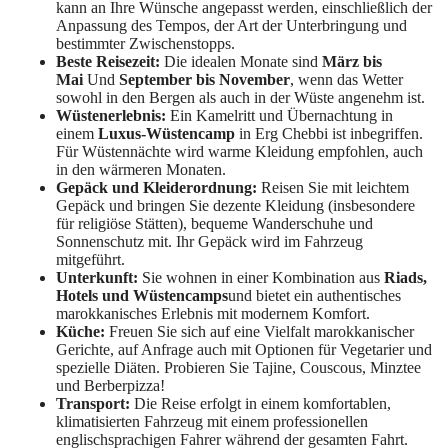
kann an Ihre Wünsche angepasst werden, einschließlich der
Anpassung des Tempos, der Art der Unterbringung und
bestimmter Zwischenstopps.
Beste Reisezeit:
Die idealen Monate sind
März bis
Mai
Und
September bis November
, wenn das Wetter
sowohl in den Bergen als auch in der Wüste angenehm ist.
Wüstenerlebnis:
Ein Kamelritt und Übernachtung in
einem
Luxus-Wüstencamp
in Erg Chebbi ist inbegriffen.
Für Wüstennächte wird warme Kleidung empfohlen, auch
in den wärmeren Monaten.
Gepäck und Kleiderordnung:
Reisen Sie mit leichtem
Gepäck und bringen Sie dezente Kleidung (insbesondere
für religiöse Stätten), bequeme Wanderschuhe und
Sonnenschutz mit. Ihr Gepäck wird im Fahrzeug
mitgeführt.
Unterkunft:
Sie wohnen in einer Kombination aus
Riads,
Hotels und Wüstencamps
und bietet ein authentisches
marokkanisches Erlebnis mit modernem Komfort.
Küche:
Freuen Sie sich auf eine Vielfalt marokkanischer
Gerichte, auf Anfrage auch mit Optionen für Vegetarier und
spezielle Diäten. Probieren Sie Tajine, Couscous, Minztee
und Berberpizza!
Transport:
Die Reise erfolgt in einem komfortablen,
klimatisierten Fahrzeug mit einem professionellen
englischsprachigen Fahrer während der gesamten Fahrt.