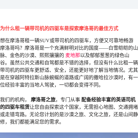
为什么租一辆带司机的四驱车是探索摩洛哥的最佳方式
想在摩洛哥租一辆SUV或带司机的四驱车，方便又可靠地畅游
摩洛哥吗？摩洛哥是一个充满鲜明对比的国度——白雪皑皑的山
脉、金色的沙漠、熙熙攘攘的
麦地那
以及郁郁葱葱的绿色山
谷。虽然公共交通和自驾都是不错的选择，但没有什么比租一辆
带司机的四驱车更舒适、安全，还能更好地了解当地情况。尤其
是在穿越阿特拉斯山脉蜿蜒的道路或广阔的撒哈拉沙漠时，有一
位经验丰富的当地人驾驶，一切都会变得不同。
我们的机构，
摩洛哥之旅
，专门从事
配备经验丰富的英语司机
的四驱车租赁
让您自由探索这个国家，无需担心地图、交通拥堵
或走错弯路。无论您计划的是沙漠之旅、文化之旅，还是山间静
修，我们都能满足您的需求。