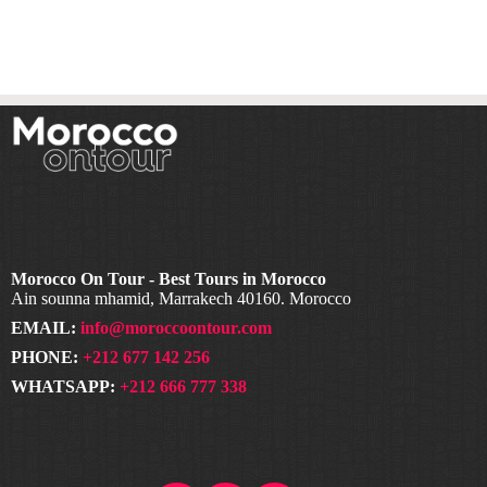
Morocco On Tour - Best Tours in Morocco
Ain sounna mhamid, Marrakech 40160. Morocco
EMAIL:
info@moroccoontour.com
PHONE:
+212 677 142 256
WHATSAPP:
+212 666 777 338