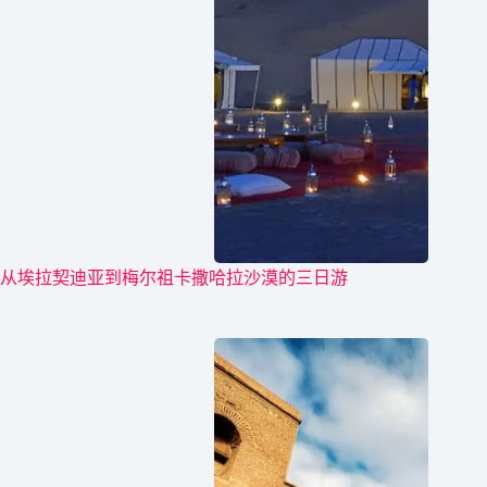
从埃拉契迪亚到梅尔祖卡撒哈拉沙漠的三日游