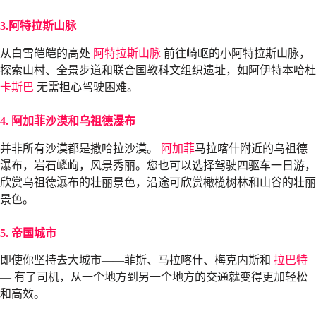
3.阿特拉斯山脉
从白雪皑皑的高处
阿特拉斯山脉
前往崎岖的小阿特拉斯山脉，
探索山村、全景步道和联合国教科文组织遗址，如阿伊特本哈杜
卡斯巴
无需担心驾驶困难。
4. 阿加菲沙漠和乌祖德瀑布
并非所有沙漠都是撒哈拉沙漠。
阿加菲
马拉喀什附近的乌祖德
瀑布，岩石嶙峋，风景秀丽。您也可以选择驾驶四驱车一日游，
欣赏乌祖德瀑布的壮丽景色，沿途可欣赏橄榄树林和山谷的壮丽
景色。
5. 帝国城市
即使你坚持去大城市——菲斯、马拉喀什、梅克内斯和
拉巴特
— 有了司机，从一个地方到另一个地方的交通就变得更加轻松
和高效。