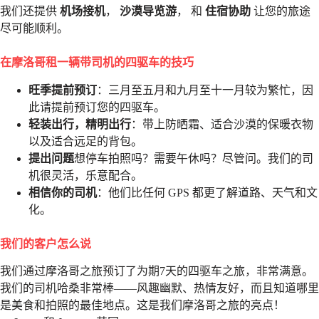
我们还提供
机场接机
，
沙漠导览游
， 和
住宿协助
让您的旅途
尽可能顺利。
在摩洛哥租一辆带司机的四驱车的技巧
旺季提前预订
：三月至五月和九月至十一月较为繁忙，因
此请提前预订您的四驱车。
轻装出行，精明出行
：带上防晒霜、适合沙漠的保暖衣物
以及适合远足的背包。
提出问题
想停车拍照吗？需要午休吗？尽管问。我们的司
机很灵活，乐意配合。
相信你的司机
：他们比任何 GPS 都更了解道路、天气和文
化。
我们的客户怎么说
我们通过摩洛哥之旅预订了为期7天的四驱车之旅，非常满意。
我们的司机哈桑非常棒——风趣幽默、热情友好，而且知道哪里
是美食和拍照的最佳地点。这是我们摩洛哥之旅的亮点！