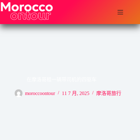
跳
至
内
容
在摩洛哥租一辆带司机的四驱车
moroccoontour
11 7 月, 2025
摩洛哥旅行