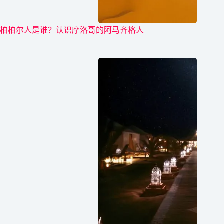
柏柏尔人是谁？认识摩洛哥的阿马齐格人