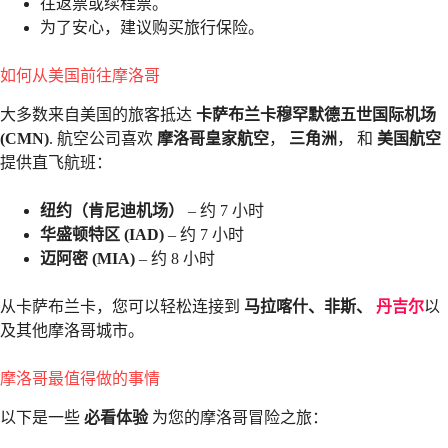
往返票或续程票。
为了安心，建议购买旅行保险。
如何从美国前往摩洛哥
大多数来自美国的旅客抵达
卡萨布兰卡穆罕默德五世国际机场
(CMN)
. 航空公司喜欢
摩洛哥皇家航空
，
三角洲
， 和
美国航空
提供直飞航班：
纽约（肯尼迪机场）
– 约 7 小时
华盛顿特区 (IAD)
– 约 7 小时
迈阿密 (MIA)
– 约 8 小时
从卡萨布兰卡，您可以轻松连接到
马拉喀什、非斯、
丹吉尔
以
及其他摩洛哥城市。
摩洛哥最值得做的事情
以下是一些
必看体验
为您的摩洛哥冒险之旅：