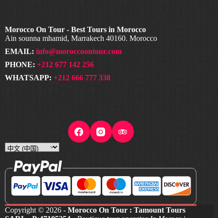
Morocco On Tour - Best Tours in Morocco
Ain sounna mhamid, Marrakech 40160. Morocco
EMAIL:
info@moroccoontour.com
PHONE:
+212 677 142 256
WHATSAPP:
+212 666 777 338
Choose
a
language
Copyright © 2026 -
Morocco On Tour : Tamount Tours