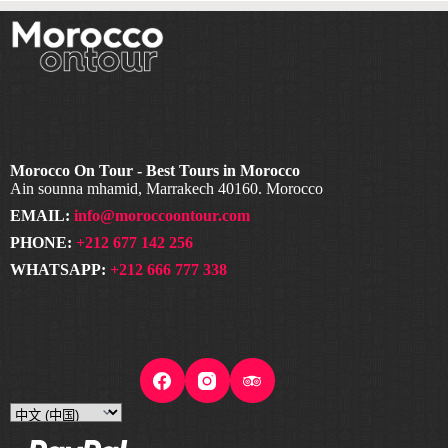
Morocco On Tour - Best Tours in Morocco
Ain sounna mhamid, Marrakech 40160. Morocco
EMAIL:
info@moroccoontour.com
PHONE:
+212 677 142 256
WHATSAPP:
+212 666 777 338
Choose
a
language