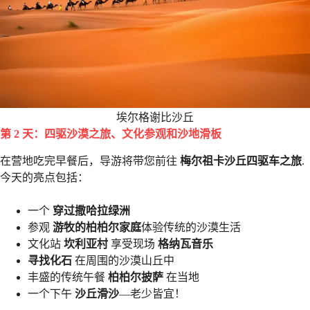
埃尔格谢比沙丘
第 2 天：四驱沙漠之旅、文化参观和沙地滑板
在营地吃完早餐后，导游将带您前往
梅尔祖卡沙丘四驱车之旅
.
今天的亮点包括：
一个
穿过撒哈拉绿洲
参观
游牧的柏柏尔家庭
体验传统的沙漠生活
文化站
坎利亚村
享受现场
格纳瓦音乐
寻找化石
在周围的沙漠山丘中
丰盛的传统午餐
柏柏尔披萨
在当地
一个下午
沙丘滑沙
—老少皆宜！