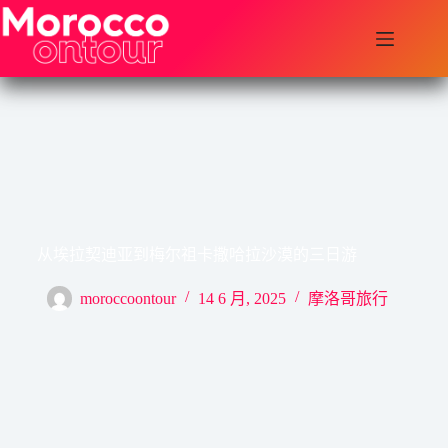
跳
至
内
容
从埃拉契迪亚到梅尔祖卡撒哈拉沙漠的三日游
moroccoontour
14 6 月, 2025
摩洛哥旅行