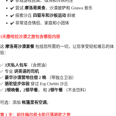
✔️ 参观游牧民族、绿洲和传统村庄
✔️ 尝试
摩洛哥美食
、沙漠披萨和 Gnawa 音乐
✔️ 探索沙丘
四驱车和沙板运动
斜坡
✔️ 非常适合情侣、家庭和小团体
3天撒哈拉沙漠之旅包含哪些内容
这
摩洛哥沙漠套餐
包括您所需的一切，让您享受轻松难忘的体
验：
✅
3天私人包车
（含燃油）
✅ 专业
讲英语的司机
✅
豪华沙漠营地住宿 2 晚
（带独立卫浴）
✅
骆驼徒步体验
穿过 Erg Chebbi 沙丘
✅
2顿晚餐，2顿早餐
， 和
2顿午餐
（不含饮料）
可选：添加
帐篷里有空调
。
第 1 天：前往梅尔祖卡和日落骆驼之旅