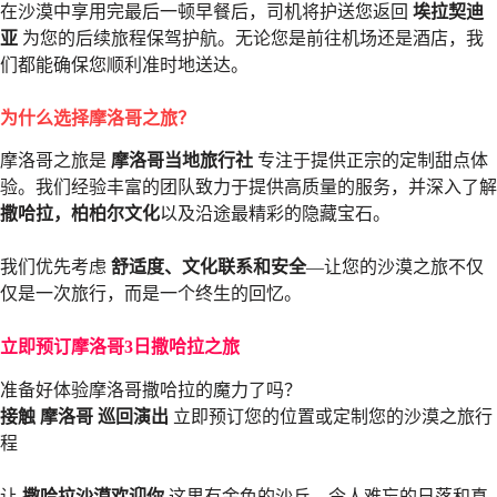
在沙漠中享用完最后一顿早餐后，司机将护送您返回
埃拉契迪
亚
为您的后续旅程保驾护航。无论您是前往机场还是酒店，我
们都能确保您顺利准时地送达。
为什么选择摩洛哥之旅？
摩洛哥之旅是
摩洛哥当地旅行社
专注于提供正宗的定制甜点体
验。我们经验丰富的团队致力于提供高质量的服务，并深入了解
撒哈拉，柏柏尔文化
以及沿途最精彩的隐藏宝石。
我们优先考虑
舒适度、文化联系和安全
—让您的沙漠之旅不仅
仅是一次旅行，而是一个终生的回忆。
立即预订摩洛哥3日撒哈拉之旅
准备好体验摩洛哥撒哈拉的魔力了吗？
接触
摩洛哥
巡回演出
立即预订您的位置或定制您的沙漠之旅行
程
让
撒哈拉沙漠欢迎你
这里有金色的沙丘、令人难忘的日落和真