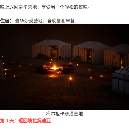
晚上返回豪华营地，享受另一个轻松的夜晚。
住宿：
豪华沙漠营地，含晚餐和早餐
梅尔祖卡沙漠营地
第 3 天：返回埃拉契迪亚