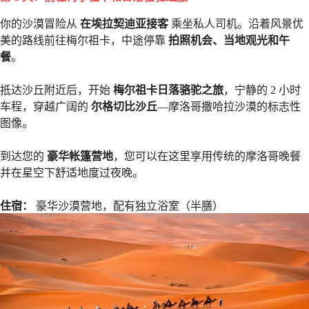
你的沙漠冒险从
在埃拉契迪亚接客
乘坐私人司机。沿着风景优
美的路线前往梅尔祖卡，中途停靠
拍照机会、当地观光和午
餐
。
抵达沙丘附近后，开始
梅尔祖卡日落骆驼之旅
，宁静的 2 小时
车程，穿越广阔的
尔格切比沙丘
—摩洛哥撒哈拉沙漠的标志性
图像。
到达您的
豪华帐篷营地
，您可以在这里享用传统的摩洛哥晚餐
并在星空下舒适地度过夜晚。
住宿：
豪华沙漠营地，配有独立浴室（半膳）