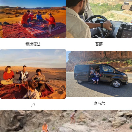
穆斯塔法
苔藓
奥马尔
卢