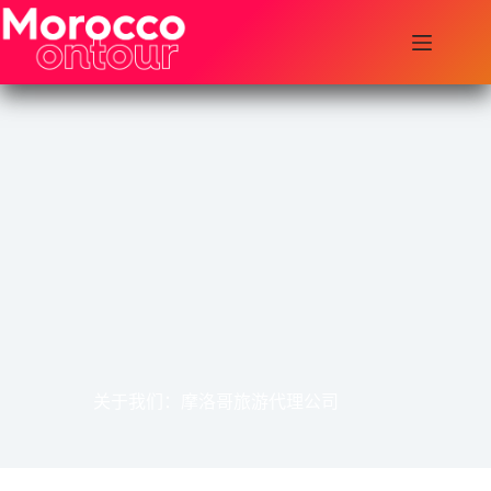
跳
至
内
容
关于我们：摩洛哥旅游代理公司