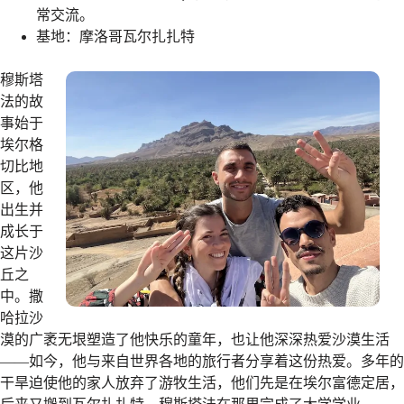
常交流。
基地：摩洛哥瓦尔扎扎特
穆斯塔
法的故
事始于
埃尔格
切比地
区，他
出生并
成长于
这片沙
丘之
中。撒
哈拉沙
漠的广袤无垠塑造了他快乐的童年，也让他深深热爱沙漠生活
——如今，他与来自世界各地的旅行者分享着这份热爱。多年的
干旱迫使他的家人放弃了游牧生活，他们先是在埃尔富德定居，