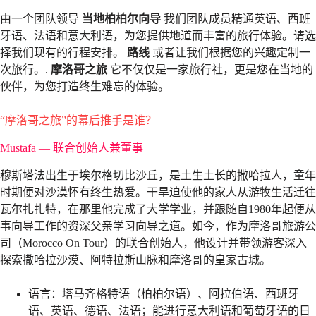
由一个团队领导
当地柏柏尔向导
我们团队成员精通英语、西班
牙语、法语和意大利语，为您提供地道而丰富的旅行体验。请选
择我们现有的行程安排。
路线
或者让我们根据您的兴趣定制一
次旅行。.
摩洛哥之旅
它不仅仅是一家旅行社，更是您在当地的
伙伴，为您打造终生难忘的体验。
“摩洛哥之旅”的幕后推手是谁？
Mustafa — 联合创始人兼董事
穆斯塔法出生于埃尔格切比沙丘，是土生土长的撒哈拉人，童年
时期便对沙漠怀有终生热爱。干旱迫使他的家人从游牧生活迁往
瓦尔扎扎特，在那里他完成了大学学业，并跟随自1980年起便从
事向导工作的资深父亲学习向导之道。如今，作为摩洛哥旅游公
司（Morocco On Tour）的联合创始人，他设计并带领游客深入
探索撒哈拉沙漠、阿特拉斯山脉和摩洛哥的皇家古城。
语言：塔马齐格特语（柏柏尔语）、阿拉伯语、西班牙
语、英语、德语、法语；能进行意大利语和葡萄牙语的日