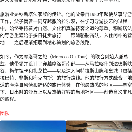
后来又搬到瓦尔扎扎特，穆斯塔法在那里完成了大学学业。
旅游业是穆斯塔法家族的传统。他的父亲自1980年起便从事导游
工作，父子俩曾一同穿越撒哈拉沙漠，在学习导游技艺的过程
中，始终秉持着对自然、文化和真诚待客之道的尊重。穆斯塔法
的导游生涯始于多日徒步旅行——跟随骆驼商队，入住简朴的营
地——之后逐渐拓展到精心策划的旅游线路。
如今，作为摩洛哥之旅（Morocco On Tour）的联合创始人兼总
监，他带领并设计了穿越摩洛哥南部——从马拉喀什到达德斯峡
谷、梅尔祖卡和扎戈拉——以及深入阿特拉斯山脉和皇城（包括
拉巴特、非斯和梅克内斯）的旅行路线。他的旅行方式融合了地
道的摩洛哥风情和舒适的旅行体验，在他最熟悉的地区——星空
下、日出时的沙丘上以及热情好客的当地社区——创造意义非凡
的旅程。
团队