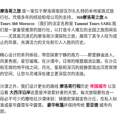
摩洛哥之旅
是一家位于摩洛哥南部瓦尔扎扎特的本地家族式旅
行社。凭借多年的经验和母公司的支持，
360摩洛哥之旅
&
Tours 360 Morocco
（我们的法定名称是
Tamout Tours SARL
我
们是一家备受推崇的旅行社，以打造令人难忘的全国之旅而闻名
——尤其是沉浸式的摩洛哥沙漠探险之旅，展现了其令人叹为观
止的风景、充满活力的文化和引人入胜的历史。
精心设计的系列体验，带您探索宁静的南方——那里静谧迷人，
风景秀丽，星空璀璨。在沙漠中，日常的喧嚣烟消云散。在沙丘
和无垠的地平线之间，月光、星辰和深沉的寂静营造出沉思冥想
的空间，让您与灵魂深处建立更深层次的连接。
沙漠之外，我们设计更长的路线
摩洛哥行程
历史
帝国城市
以及
沿着
大西洋沿岸
这里是冲浪爱好者的天堂。每次旅程都包含一
段必不可少的撒哈拉沙漠体验：骑骆驼穿越金色沙丘，在私人标
准或豪华露营车中露营。
豪华帐篷
并保持传统
里亚德
城市内
部。