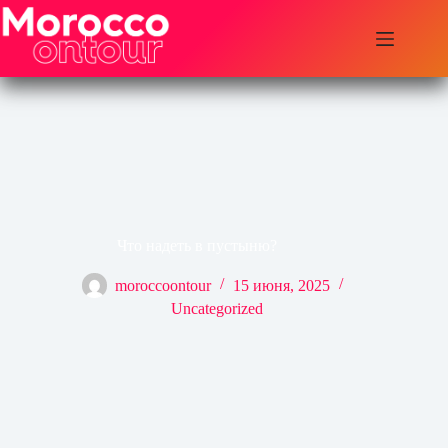
Перейти
к
сути
Что надеть в пустыню?
moroccoontour
15 июня, 2025
Uncategorized