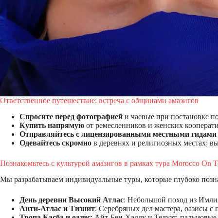
Ответственное путешествие: встреча с общинами амазигов
Спросите перед фотографией
и чаевые при постановке по
Купить напрямую
от ремесленников и женских кооператив
Отправляйтесь с лицензированными местными гидами
Одевайтесь скромно
в деревнях и религиозных местах; вы
Познакомьтесь с культурой амазигов в рамках тура Morocco On T
Мы разрабатываем индивидуальные туры, которые глубоко позна
День деревни Высокий Атлас
: Небольшой поход из Имли
Анти-Атлас и Тизнит
: Серебряных дел мастера, оазисы 
Тропа Касба и оазис
: Айт-Бен-Хадду и Телуэт, пальмовы