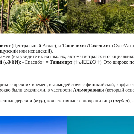
зигхт
(Центральный Атлас), и
Ташелихит/Тахельхит
(Сусс/Ант
нцузский или испанский).
ажей (вы увидите их на школах, автомагистралях и официальных
й
(ⴰⵣⵓⵍ); «Спасибо» =
Танммирт
(ⵜⴰⵏⵎⵎⵉⵔⵜ). Это широко пон
ке с древних времен, взаимодействуя с финикийской, карфагенс
окко были амазигами, в частности
Альморавиды
(который осно
ленные деревни (
ксур
), коллективные зернохранилища (
игудар
),