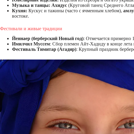
Музыка и танцы:
Ахидус
(Круговой танец Среднего Атла
Кухня:
Кускус и тажины (часто с ячменным хлебом),
амлу
востоке.
Фестивали и живые традиции
Йеннаер (берберский Новый год)
: Отмечается примерно 
Имилчил Муссем
: Сбор племен Айт-Хадиду в конце лета
Фестиваль Тимитар (Агадир)
: Крупный праздник бербер