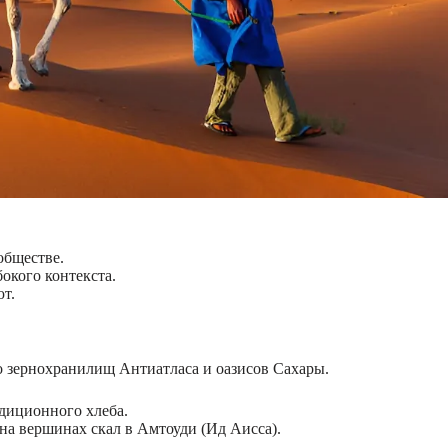
обществе.
окого контекста.
ют.
о зернохранилищ Антиатласа и оазисов Сахары.
адиционного хлеба.
на вершинах скал в Амтоуди (Ид Аисса).