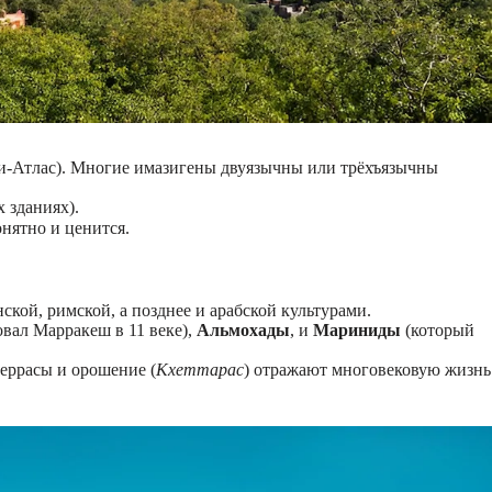
и-Атлас). Многие имазигены двуязычны или трёхъязычны
 зданиях).
ятно и ценится.
кой, римской, а позднее и арабской культурами.
вал Марракеш в 11 веке),
Альмохады
, и
Мариниды
(который
 террасы и орошение (
Кхеттарас
) отражают многовековую жизнь