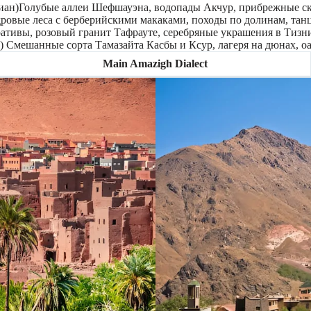
н)Голубые аллеи Шефшауэна, водопады Акчур, прибрежные ск
овые леса с берберийскими макаками, походы по долинам, танц
ативы, розовый гранит Тафрауте, серебряные украшения в Тизн
) Смешанные сорта Тамазайта Касбы и Ксур, лагеря на дюнах, 
Main Amazigh Dialect