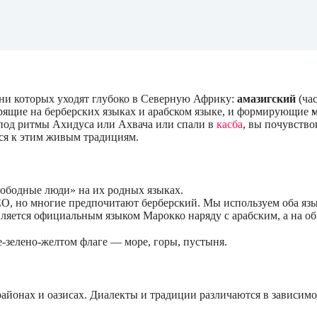
рни которых уходят глубоко в Северную Африку:
амазигский
(ча
рящие на берберских языках и арабском языке, и формирующие
 под ритмы Ахидуса или Ахвача или спали в
касба
, вы почувство
ся к этим живым традициям.
свободные люди» на их родных языках.
O, но многие предпочитают берберский. Мы используем оба язы
является официальным языком Марокко наряду с арабским, а на 
е-зелено-желтом флаге — море, горы, пустыня.
айонах и оазисах. Диалекты и традиции различаются в зависимо