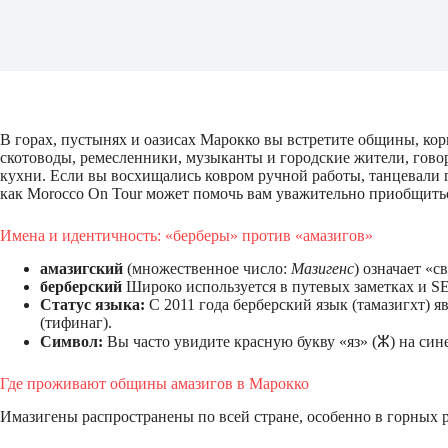
В горах, пустынях и оазисах Марокко вы встретите общины, ко
скотоводы, ремесленники, музыканты и городские жители, гово
кухни. Если вы восхищались ковром ручной работы, танцевали
как Morocco On Tour может помочь вам уважительно приобщить
Имена и идентичность: «берберы» против «амазигов»
амазигский
(множественное число:
Мазигенс
) означает «
берберский
Широко используется в путевых заметках и SE
Статус языка:
С 2011 года берберский язык (тамазигхт) 
(тифинаг).
Символ:
Вы часто увидите красную букву «яз» (ⵣ) на син
Где проживают общины амазигов в Марокко
Имазигены распространены по всей стране, особенно в горных р