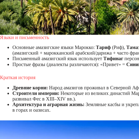
Языки и письменность
Основные амазигские языки Марокко:
Тариф
(Риф),
Тама
(амазигский + марокканский арабский/дарижа + часто фра
Письменный амазигский язык использует
Тифинаг
персон
Простые фразы (диалекты различаются): «Привет» =
Сини
Краткая история
Древние корни:
Народ амазигов проживал в Северной Афри
Строители империи:
Некоторые из великих династий Мар
развивал Фес в XIII–XIV вв.).
Архитектура и аграрная жизнь:
Земляные касбы и укреп
в горах и оазисах.