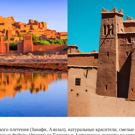
ого плетения (Занафи, Азилал), натуральные красители, смелые
нные фибулы (броши) из Тизнита и Антиатласа; акценты из кора