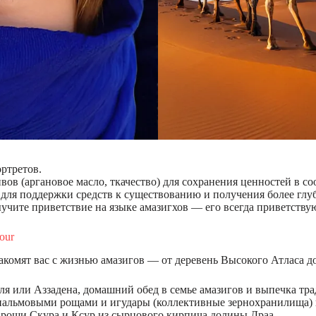
ртретов.
ов (аргановое масло, ткачество) для сохранения ценностей в со
для поддержки средств к существованию и получения более глуб
учите приветствие на языке амазигхов — его всегда приветству
our
комят вас с жизнью амазигов — от деревень Высокого Атласа д
ля или Аззадена, домашний обед в семье амазигов и выпечка тр
с пальмовыми рощами и игудары (коллективные зернохранилища) 
е рощи Скура и Ксур из сырцового кирпича долины Драа.