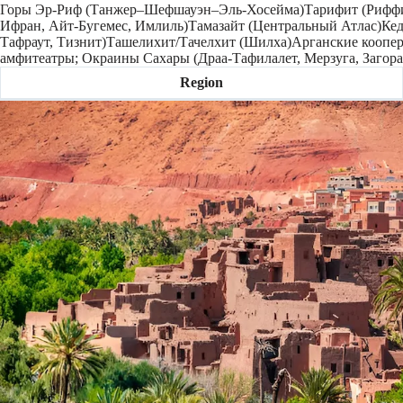
Горы Эр-Риф (Танжер–Шефшауэн–Эль-Хосейма)Тарифит (Риффиа
Ифран, Айт-Бугемес, Имлиль)Тамазайт (Центральный Атлас)Кедр
Тафраут, Тизнит)Ташелихит/Тачелхит (Шилха)Арганские коопер
амфитеатры; Окраины Сахары (Драа-Тафилалет, Мерзуга, Загора
Region