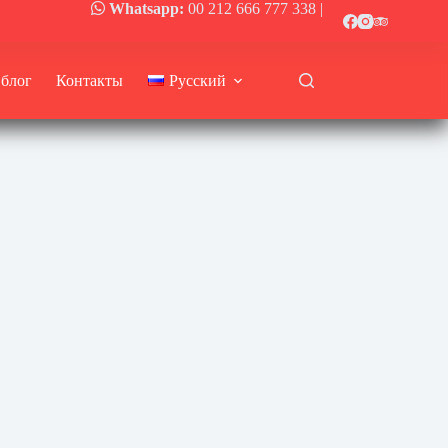
Whatsapp:
00 212 666 777 338
|
 блог
Контакты
Русский