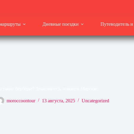
 маршруты
Дневные поездки
Путеводитель и
о такие берберы? Знакомьтесь, амазиги Марокко.
moroccoontour
13 августа, 2025
Uncategorized