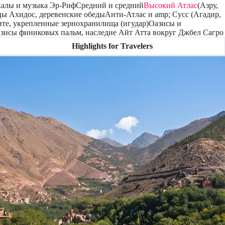
алы и музыка Эр-РифСредний и средний
Высокий Атлас
(Азру,
ы Ахидос, деревенские обедыАнти-Атлас и amp; Сусс (Агадир,
ите, укрепленные зернохранилища (игудар)Оазисы и
оазисы финиковых пальм, наследие Айт Атта вокруг Джбел Сагро
Highlights for Travelers