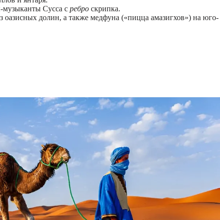
‑музыканты Сусса с
ребро
скрипка.
з оазисных долин, а также медфуна («пицца амазигхов») на юго-