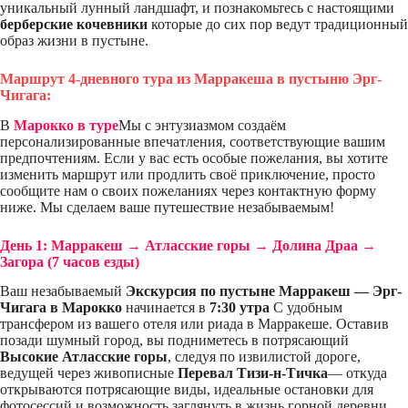
уникальный лунный ландшафт, и познакомьтесь с настоящими
берберские кочевники
которые до сих пор ведут традиционный
образ жизни в пустыне.
Маршрут 4-дневного тура из Марракеша в пустыню Эрг-
Чигага:
В
Марокко в туре
Мы с энтузиазмом создаём
персонализированные впечатления, соответствующие вашим
предпочтениям. Если у вас есть особые пожелания, вы хотите
изменить маршрут или продлить своё приключение, просто
сообщите нам о своих пожеланиях через контактную форму
ниже. Мы сделаем ваше путешествие незабываемым!
День 1: Марракеш → Атласские горы → Долина Драа →
Загора (7 часов езды)
Ваш незабываемый
Экскурсия по пустыне Марракеш — Эрг-
Чигага в Марокко
начинается в
7:30 утра
С удобным
трансфером из вашего отеля или риада в Марракеше. Оставив
позади шумный город, вы подниметесь в потрясающий
Высокие Атласские горы
, следуя по извилистой дороге,
ведущей через живописные
Перевал Тизи-н-Тичка
— откуда
открываются потрясающие виды, идеальные остановки для
фотосессий и возможность заглянуть в жизнь горной деревни.