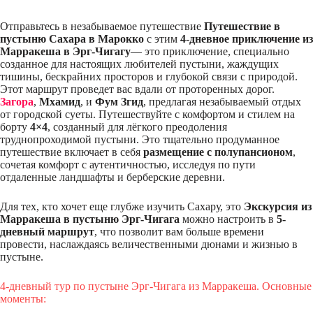
Отправьтесь в незабываемое путешествие
Путешествие в
пустыню Сахара в Марокко
с этим
4-дневное приключение из
Марракеша в Эрг-Чигагу
— это приключение, специально
созданное для настоящих любителей пустыни, жаждущих
тишины, бескрайних просторов и глубокой связи с природой.
Этот маршрут проведет вас вдали от проторенных дорог.
Загора
,
Мхамид
, и
Фум Згид
, предлагая незабываемый отдых
от городской суеты. Путешествуйте с комфортом и стилем на
борту
4×4
, созданный для лёгкого преодоления
труднопроходимой пустыни. Это тщательно продуманное
путешествие включает в себя
размещение с полупансионом
,
сочетая комфорт с аутентичностью, исследуя по пути
отдаленные ландшафты и берберские деревни.
Для тех, кто хочет еще глубже изучить Сахару, это
Экскурсия из
Марракеша в пустыню Эрг-Чигага
можно настроить в
5-
дневный маршрут
, что позволит вам больше времени
провести, наслаждаясь величественными дюнами и жизнью в
пустыне.
4-дневный тур по пустыне Эрг-Чигага из Марракеша. Основные
моменты: