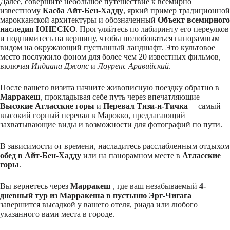
Далее, совершите небольшое путешествие к всемирно
известному
Касба Айт-Бен-Хадду
, яркий пример традиционной
марокканской архитектуры и обозначенный
Объект всемирного
наследия ЮНЕСКО
. Прогуляйтесь по лабиринту его переулков
и поднимитесь на вершину, чтобы полюбоваться панорамным
видом на окружающий пустынный ландшафт. Это культовое
место послужило фоном для более чем 20 известных фильмов,
включая
Индиана Джонс
и
Лоуренс Аравийский
.
После вашего визита начните живописную поездку обратно в
Марракеш
, прокладывая себе путь через впечатляющие
Высокие Атласские горы
и
Перевал Тизи-н-Тичка
— самый
высокий горный перевал в Марокко, предлагающий
захватывающие виды и возможности для фотографий по пути.
В зависимости от времени, насладитесь расслабленным отдыхом
обед в Айт-Бен-Хадду
или на панорамном месте в
Атласские
горы
.
Вы вернетесь через
Марракеш
, где ваш незабываемый
4-
дневный тур из Марракеша в пустыню Эрг-Чигага
завершится высадкой у вашего отеля, риада или любого
указанного вами места в городе.