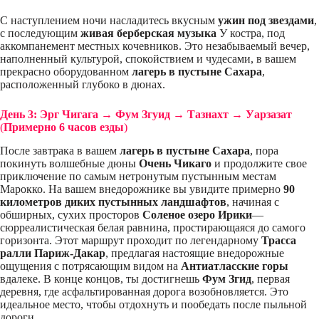
С наступлением ночи насладитесь вкусным
ужин под звездами
,
с последующим
живая берберская музыка
У костра, под
аккомпанемент местных кочевников. Это незабываемый вечер,
наполненный культурой, спокойствием и чудесами, в вашем
прекрасно оборудованном
лагерь в пустыне Сахара
,
расположенный глубоко в дюнах.
День 3: Эрг Чигага → Фум Згуид → Тазнахт → Уарзазат
(
Примерно 6 часов езды
)
После завтрака в вашем
лагерь в пустыне Сахара
, пора
покинуть волшебные дюны
Очень Чикаго
и продолжите свое
приключение по самым нетронутым пустынным местам
Марокко. На вашем внедорожнике вы увидите примерно
90
километров диких пустынных ландшафтов
, начиная с
обширных, сухих просторов
Соленое озеро Ирики
—
сюрреалистическая белая равнина, простирающаяся до самого
горизонта. Этот маршрут проходит по легендарному
Трасса
ралли Париж-Дакар
, предлагая настоящие внедорожные
ощущения с потрясающим видом на
Антиатласские горы
вдалеке. В конце концов, ты достигнешь
Фум Згид
, первая
деревня, где асфальтированная дорога возобновляется. Это
идеальное место, чтобы отдохнуть и пообедать после пыльной
дороги.