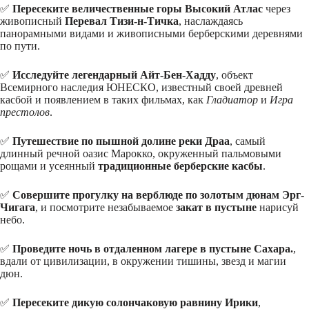
✅
Пересеките величественные горы Высокий Атлас
через
живописный
Перевал Тизи-н-Тичка
, наслаждаясь
панорамными видами и живописными берберскими деревнями
по пути.
✅
Исследуйте легендарный Айт-Бен-Хадду
, объект
Всемирного наследия ЮНЕСКО, известный своей древней
касбой и появлением в таких фильмах, как
Гладиатор
и
Игра
престолов
.
✅
Путешествие по пышной долине реки Драа
, самый
длинный речной оазис Марокко, окруженный пальмовыми
рощами и усеянный
традиционные берберские касбы
.
✅
Совершите прогулку на верблюде по золотым дюнам Эрг-
Чигага
, и посмотрите незабываемое
закат в пустыне
нарисуй
небо.
✅
Проведите ночь в отдаленном лагере в пустыне Сахара.
,
вдали от цивилизации, в окружении тишины, звезд и магии
дюн.
✅
Пересеките дикую солончаковую равнину Ирики
,