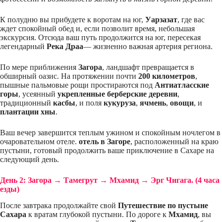
К полудню вы прибудете к воротам на юг,
Уарзазат
, где вас
ждет спокойный обед и, если позволит время, небольшая
экскурсия. Отсюда ваш путь продолжится на юг, пересекая
легендарный
Река Драа
— жизненно важная артерия региона.
По мере приближения
Загора
, ландшафт превращается в
обширный оазис. На протяжении почти
200 километров
,
пышные пальмовые рощи простираются под
Антиатласские
горы
, усеянный
укрепленные берберские деревни
,
традиционный
касбы
, и поля
кукуруза
,
ячмень
,
овощи
, и
плантации хны
.
Ваш вечер завершится теплым ужином и спокойным ночлегом в
очаровательном отеле.
отель в Загоре
, расположенный на краю
пустыни, готовый продолжить ваше приключение в Сахаре на
следующий день.
День 2: Загора → Тамегрут → Мхамид → Эрг Чигага.
(4 часа
езды)
После завтрака продолжайте свой
Путешествие по пустыне
Сахара
к вратам глубокой пустыни. По дороге к
Мхамид
, вы