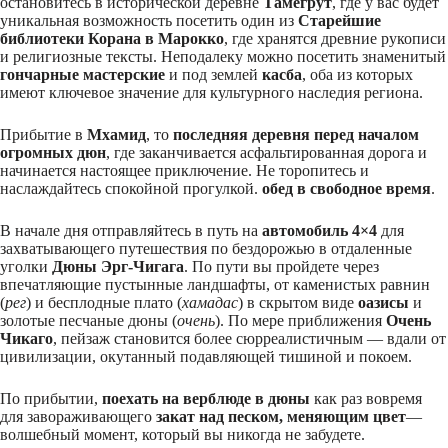
остановитесь в исторической деревне
Тамегрут
, где у вас будет
уникальная возможность посетить один из
Старейшие
библиотеки Корана в Марокко
, где хранятся древние рукописи
и религиозные тексты. Неподалеку можно посетить знаменитый
гончарные мастерские
и под землей
касба
, оба из которых
имеют ключевое значение для культурного наследия региона.
Прибытие в
Мхамид
, то
последняя деревня перед началом
огромных дюн
, где заканчивается асфальтированная дорога и
начинается настоящее приключение. Не торопитесь и
наслаждайтесь спокойной прогулкой.
обед в свободное время
.
В начале дня отправляйтесь в путь на
автомобиль 4×4
для
захватывающего путешествия по бездорожью в отдаленные
уголки
Дюны Эрг-Чигага
. По пути вы пройдете через
впечатляющие пустынные ландшафты, от каменистых равнин
(
рег
) и бесплодные плато (
хамадас
) в скрытом виде
оазисы
и
золотые песчаные дюны (
очень
). По мере приближения
Очень
Чикаго
, пейзаж становится более сюрреалистичным — вдали от
цивилизации, окутанный подавляющей тишиной и покоем.
По прибытии,
поехать на верблюде в дюны
как раз вовремя
для завораживающего
закат над песком, меняющим цвет
—
волшебный момент, который вы никогда не забудете.