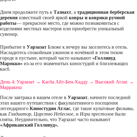
Днем продолжите путь к
Тазнахт
, а
традиционная берберская
деревня
известный своей яркой
ковры и коврики ручной
работы
— прекрасное место, где можно познакомиться с
изделиями местных мастеров или приобрести уникальный
сувенир.
Прибытие в
Уарзазат
Ближе к вечеру вы заселитесь в отель.
Насладитесь спокойным ужином и ночёвкой в ​​этом тихом
городе в пустыне, который часто называют
«Голливуд
Марокко»
из-за его знаменитых киностудий и близлежащих
касб.
День 4: Уарзазат → Касба Айт-Бен-Хадду → Высокий Атлас →
Марракеш
После завтрака в вашем отеле в
Уарзазат
, начните последний
этап вашего путешествия с факультативного посещения
легендарного
Киностудии Атлас
, где такие культовые фильмы,
как
Гладиатор
,
Царство Небесное
, и
Игра престолов
были
сняты. Неудивительно, что Уарзазат часто называют
«Африканский Голливуд».