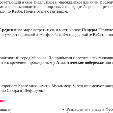
, сочетающий в себе андалузское и марокканское влияние. Иссле
анжер
, космополитичный портовый город, где Африка встречаетс
и по Касбе. Ночь в отеле с завтраком.
Средиземное море
встретиться, и мистическое
Пещеры Геркуле
и и умиротворяющей атмосферой. Днём продолжайте
Рабат
, сто
политичный город Марокко. По прибытии посетите впечатляющ
итесь временем, проведенным у
Атлантическое побережье
или 
с в аэропорт Касабланки имени Мухаммеда V, что ознаменует за
ыню Сахара и Шефшауэн.
нки:
фшауэн
Размещение в риаде в Фесе