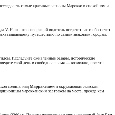
сследовать самые красивые регионы Марокко в спокойном и
а V. Наш англоговорящий водитель встретит вас и обеспечит
 к захватывающему путешествию по самым знаковым городам,
идом. Исследуйте оживленные базары, исторические
оведите свой день в свободное время — возможно, посетив
сход солнца.
над Марракешем
и окружающая сельская
адиционным марокканским завтраком на месте, прежде чем
ичка (2260 м). По пути посетите всемирно известный
Айт-Бен-