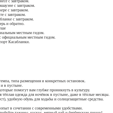
есе с завтраком.
шауэне с завтраком.
ере с завтраком.
те с завтраком.
бланке с завтраком.
ерь и обратно.
еше
циальным местным гидом.
с официальным местным гидом.
опорт Касабланки.
емпа, типа размещения и конкретных остановок.
, и в пустыне.
оторые помогут вам глубже проникнуть в культуру.
тёплая одежда для ночёвок в пустыне, даже в тёплые месяцы.
т), удобную обувь для ходьбы и солнцезащитные средства.
 опыт в сочетании с современными удобствами.
пробуйте тажины, кускус, мятный чай и берберскую пиццу!