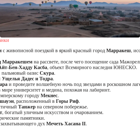
анки
и
с живописной поездкой в ​​яркий красный город
Марракеш
, и
ад Марракешем
на рассвете, после чего посещение сада Мажорел
Айт-Бен-Хадду Касба
, объект Всемирного наследия ЮНЕСКО.
 пальмовый оазис
Скура
.
и
Ущелья Дадес и Тодра
.
ара
и проведите волшебную ночь под звездами в роскошном лаге
в мире университет и медина, похожая на лабиринт.
имперскому городу
Мекнес
.
шауэн
, расположенный в
Горы Риф
.
итичный
Танжер
на северном побережье.
т
, богатый уличным искусством и очарованием.
орические памятники.
м захватывающего дух
Мечеть Хасана II
.