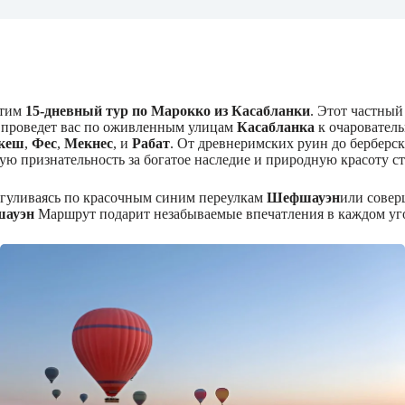
этим
15-дневный тур по Марокко из Касабланки
. Этот частный
 проведет вас по оживленным улицам
Касабланка
к очаровател
кеш
,
Фес
,
Мекнес
, и
Рабат
. От древнеримских руин до берберс
ую признательность за богатое наследие и природную красоту с
огуливаясь по красочным синим переулкам
Шефшауэн
или совер
шауэн
Маршрут подарит незабываемые впечатления в каждом уго