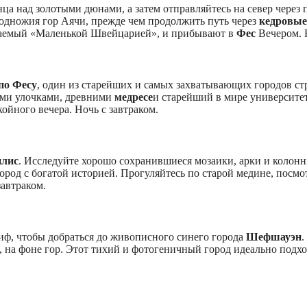
ца над золотыми дюнами, а затем отправляйтесь на север через
одножия гор Аячи, прежде чем продолжить путь через
кедровые
ваемый «Маленькой Швейцарией», и прибывают в
Фес
Вечером. Н
по Фесу
, один из старейших и самых захватывающих городов ст
ми улочками, древними
медресе
и старейший в мире университе
ойного вечера. Ночь с завтраком.
лис
. Исследуйте хорошо сохранившиеся мозаики, арки и колонн
ород с богатой историей. Прогуляйтесь по старой медине, посм
автраком.
иф, чтобы добраться до живописного синего города
Шефшауэн
.
а фоне гор. Этот тихий и фотогеничный город идеально подходи