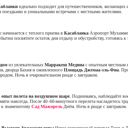
сабланки
идеально подходит для путешественников, желающих и
и поездками и уникальными встречами с местными жителями.
начинается с теплого приема в
Касабланка
Аэропорт Мухаммед
ибытии посвятите остаток дня отдыху и обустройству, готовясь
идом
из увлекательных
Марракеш Медина
с опытным местным г
ия, дворца Бахия и оживленного
Площадь Джемаа-эль-Фна
. Пр
родом. Ночь в очаровательном риаде с завтраком.
.
опыт полета на воздушном шаре
. Поднимаясь, наблюдайте во
мяти навсегда. После 40–60-минутного перелета насладитесь тр
с к знаменитому
Сад Мажорель
Днём. Ночь в риаде с завтраком.
о
Высокие Атласские горы
Через живописный перевал Тизи-н-Т