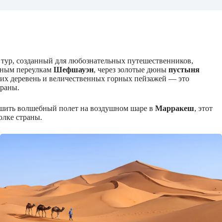
 тур, созданный для любознательных путешественников,
ьным переулкам
Шефшауэн
, через золотые дюны
пустыня
ких деревень и величественных горных пейзажей — это
траны.
шить волшебный полет на воздушном шаре в
Марракеш
, этот
лке страны.