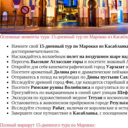
Основные моменты тура: 15-дневный тур по Марокко из Касабл
Начните свой
15-дневный тур по Марокко из Касабланк
достопримечательности.
Наслаждайтесь волшебным
полет на воздушном шаре н
Пересечь
Высокие Атласские горы
и посетите знаковый
Откройте для себя кинематографический город
Уарзазат
и
Посетите ароматный
Долина роз
и драматические пейзаж
Отправьтесь в поход на верблюдах по
Дюны пустыни Сах
Исследуйте древний город
Фес
, где находится старейший 
Посетите
Римские руины Волюбилиса
и прогуляться по 
Прогуляйтесь по выкрашенным в синий цвет улицам
Шеф
Экскурсия по художественной медине
Тетуан
и космопол
Остановитесь в живописном прибрежном городе
Результа
Исследуйте столицу
Рабат
, включая ее королевские и ист
Завершите свое путешествие в
Касабланка
, с посещение
Полный маршрут 15-дневного тура по Марокко: