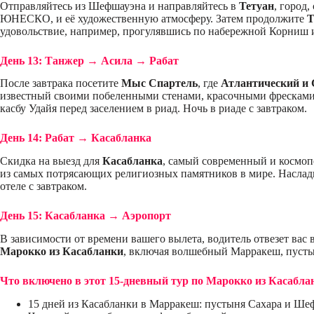
Отправляйтесь из Шефшауэна и направляйтесь в
Тетуан
, город
ЮНЕСКО, и её художественную атмосферу. Затем продолжите
Т
удовольствие, например, прогулявшись по набережной Корниш ил
День 13: Танжер → Асила → Рабат
После завтрака посетите
Мыс Спартель
, где
Атлантический и 
известный своими побеленными стенами, красочными фрескам
касбу Удайя перед заселением в риад. Ночь в риаде с завтраком.
День 14: Рабат → Касабланка
Скидка на выезд для
Касабланка
, самый современный и космо
из самых потрясающих религиозных памятников в мире. Наслад
отеле с завтраком.
День 15: Касабланка → Аэропорт
В зависимости от времени вашего вылета, водитель отвезет ва
Марокко из Касабланки
, включая волшебный Марракеш, пуст
Что включено в этот 15-дневный тур по Марокко из Касабла
15 дней из Касабланки в Марракеш: пустыня Сахара и Ше