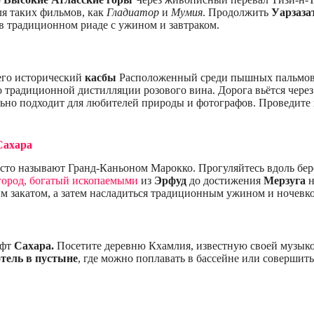
я таких фильмов, как
Гладиатор
и
Мумия
. Продолжить
Уарзаза
 в традиционном риаде с ужином и завтраком.
его исторический
касбы
Расположенный среди пышных пальмовы
ь о традиционной дистилляции розового вина. Дорога вьётся че
ьно подходит для любителей природы и фотографов. Проведите н
Сахара
часто называют Гранд-Каньоном Марокко. Прогуляйтесь вдоль 
город, богатый ископаемыми
из
Эрфуд
до достижения
Мерзуга
м закатом, а затем насладиться традиционным ужином и ночевк
афт
Сахара.
Посетите деревню Кхамлия, известную своей музыкой
отель в пустыне
, где можно поплавать в бассейне или соверши