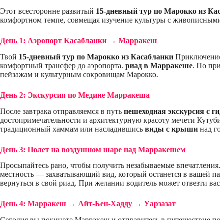
Этот всесторонне развитый
15-дневный тур по Марокко из Ка
комфортном темпе, совмещая изучение культуры с живописным
День 1: Аэропорт Касабланки → Марракеш
Твой
15-дневный тур по Марокко из Касабланки
Приключение 
комфортный трансфер до аэропорта.
риад в Марракеше
. По пр
пейзажам и культурным сокровищам Марокко.
День 2: Экскурсия по Медине Марракеша
После завтрака отправляемся в путь
пешеходная экскурсия с г
достопримечательности и архитектурную красоту мечети Кутуб
традиционный хаммам или насладившись
виды с крыши
над го
День 3: Полет на воздушном шаре над Марракешем
Просыпайтесь рано, чтобы получить незабываемые впечатления
местность — захватывающий вид, который останется в вашей па
вернуться в свой риад. При желании водитель может отвезти ва
День 4: Марракеш → Айт-Бен-Хадду → Уарзазат
Сегодня вы покинете Марракеш и отправитесь в путешествие п