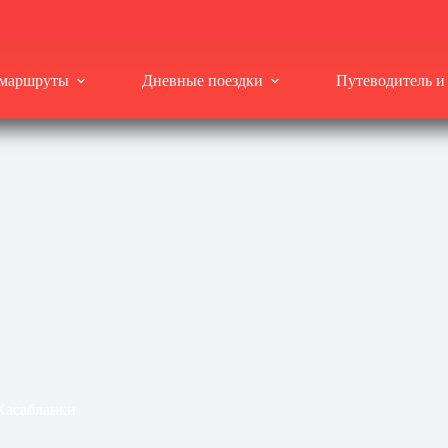
 маршруты
Дневные поездки
Путеводитель и
Касабланки