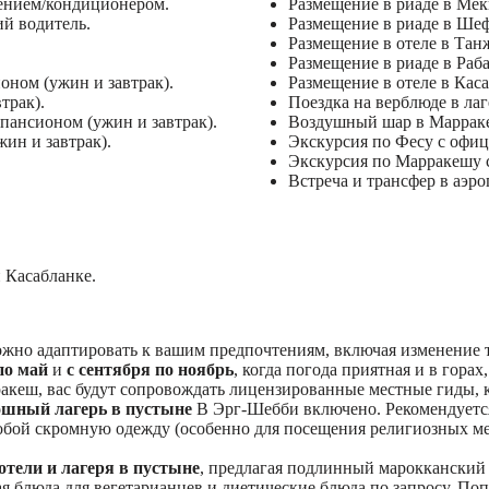
ением/кондиционером.
Размещение в риаде в Мекн
й водитель.
Размещение в риаде в Шеф
Размещение в отеле в Танж
Размещение в риаде в Раба
ионом (ужин и завтрак).
Размещение в отеле в Каса
трак).
Поездка на верблюде в лаг
пансионом (ужин и завтрак).
Воздушный шар в Маррак
ин и завтрак).
Экскурсия по Фесу с офи
Экскурсия по Марракешу 
Встреча и трансфер в аэр
 Касабланке.
жно адаптировать к вашим предпочтениям, включая изменение т
по май
и
с сентября по ноябрь
, когда погода приятная и в горах
акеш, вас будут сопровождать лицензированные местные гиды, к
ошный лагерь в пустыне
В Эрг-Шебби включено. Рекомендуется 
обой скромную одежду (особенно для посещения религиозных мес
отели и лагеря в пустыне
, предлагая подлинный марокканский
я блюда для вегетарианцев и диетические блюда по запросу. По