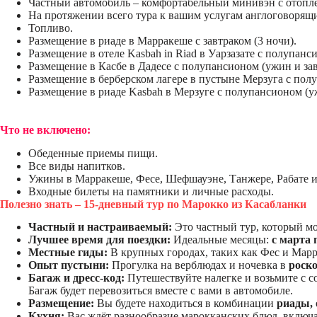
Частный автомобиль – комфортабельный минивэн с отопл
На протяжении всего тура к вашим услугам англоговорящи
Топливо.
Размещение в риаде в Марракеше с завтраком (3 ночи).
Размещение в отеле Kasbah in Riad в Уарзазате с полупанс
Размещение в Касбе в Дадесе с полупансионом (ужин и зав
Размещение в берберском лагере в пустыне Мерзуга с полу
Размещение в риаде Kasbah в Мерзуге с полупансионом (уж
Что не включено:
Обеденные приемы пищи.
Все виды напитков.
Ужины в Марракеше, Фесе, Шефшауэне, Танжере, Рабате и
Входные билеты на памятники и личные расходы.
Полезно знать – 15-дневный тур по Марокко из Касабланки
Частный и настраиваемый:
Это частный тур, который мо
Лучшее время для поездки:
Идеальные месяцы:
с марта 
Местные гиды:
В крупных городах, таких как Фес и Марр
Опыт пустыни:
Прогулка на верблюдах и ночевка в
роск
Багаж и дресс-код:
Путешествуйте налегке и возьмите с с
Багаж будет перевозиться вместе с вами в автомобиле.
Размещение:
Вы будете находиться в комбинации
риады, 
Кухня:
Вас ждёт разнообразие марокканских блюд, включа