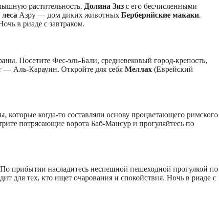
 пышную растительность.
Долина Зиз
с его бесчисленными
 леса
Азру — дом диких животных
Берберийские макаки
.
очь в риаде с завтраком.
раны. Посетите Фес-эль-Бали, средневековый город-крепость,
т — Аль-Карауин. Откройте для себя
Меллах
(Еврейский
ы, которые когда-то составляли основу процветающего римского
отрите потрясающие ворота Баб-Мансур и прогуляйтесь по
 По прибытии насладитесь неспешной пешеходной прогулкой по
т для тех, кто ищет очарования и спокойствия. Ночь в риаде с