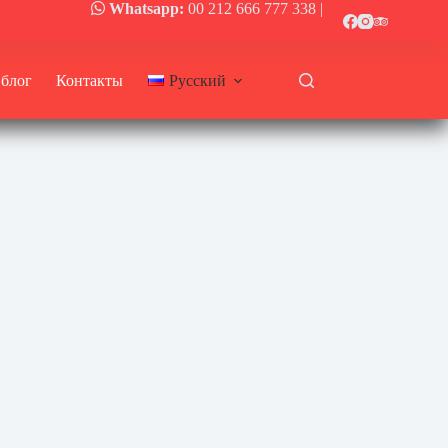
Whatsapp:
00 212 666 777 338
|
 блог
Контакты
Русский