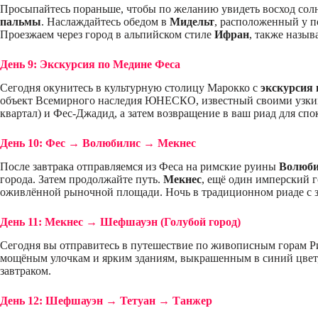
Просыпайтесь пораньше, чтобы по желанию увидеть восход солн
пальмы
. Наслаждайтесь обедом в
Мидельт
, расположенный у п
Проезжаем через город в альпийском стиле
Ифран
, также назы
День 9: Экскурсия по Медине Феса
Сегодня окунитесь в культурную столицу Марокко с
экскурсия 
объект Всемирного наследия ЮНЕСКО, известный своими узки
квартал) и Фес-Джадид, а затем возвращение в ваш риад для спок
День 10: Фес → Волюбилис → Мекнес
После завтрака отправляемся из Феса на римские руины
Волюби
города. Затем продолжайте путь.
Мекнес
, ещё один имперский г
оживлённой рыночной площади. Ночь в традиционном риаде с з
День 11: Мекнес → Шефшауэн (Голубой город)
Сегодня вы отправитесь в путешествие по живописным горам Р
мощёным улочкам и ярким зданиям, выкрашенным в синий цвет, н
завтраком.
День 12: Шефшауэн → Тетуан → Танжер