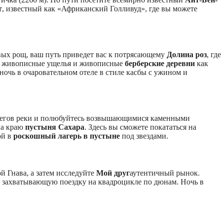
т
, известный как «Африканский Голливуд», где вы можете
х рощ, ваш путь приведет вас к потрясающему
Долина роз
, где
рез живописные ущелья и живописные
берберские деревни
как
очь в очаровательном отеле в стиле касбы с ужином и
берегов реки и полюбуйтесь возвышающимися каменными
на краю
пустыня Сахара
. Здесь вы сможете покататься на
ой в
роскошный лагерь в пустыне
под звездами.
 Гнава, а затем исследуйте
Мой друг
аутентичный рынок.
ть захватывающую поездку на квадроцикле по дюнам. Ночь в