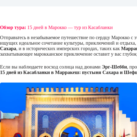
Обзор тура:
15 дней в Марокко — тур из Касабланки
Отправьтесь в незабываемое путешествие по сердцу Марокко с 
ищущих идеальное сочетание культуры, приключений и отдыха,
Сахара
, и в исторических имперских городах, таких как
Марра
захватывающее марокканское приключение оставит у вас глубок
Если вы наблюдаете восход солнца над дюнами
Эрг-Шебби
, пр
15 дней из Касабланки в Марракеш: пустыня Сахара и Шеф