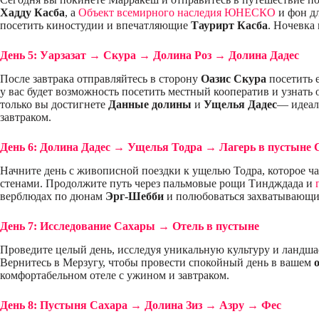
Хадду Касба
, а
Объект всемирного наследия ЮНЕСКО
и фон дл
посетить киностудии и впечатляющие
Таурирт Касба
. Ночевка
День 5: Уарзазат → Скура → Долина Роз → Долина Дадес
После завтрака отправляйтесь в сторону
Оазис Скура
посетить 
у вас будет возможность посетить местный кооператив и узнат
только вы достигнете
Данные долины
и
Ущелья Дадес
— идеал
завтраком.
День 6: Долина Дадес → Ущелья Тодра → Лагерь в пустыне 
Начните день с живописной поездки к ущелью Тодра, которое 
стенами. Продолжите путь через пальмовые рощи Тиндждада и
верблюдах по дюнам
Эрг-Шебби
и полюбоваться захватывающи
День 7: Исследование Сахары → Отель в пустыне
Проведите целый день, исследуя уникальную культуру и ландш
Вернитесь в Мерзугу, чтобы провести спокойный день в вашем
комфортабельном отеле с ужином и завтраком.
День 8: Пустыня Сахара → Долина Зиз → Азру → Фес